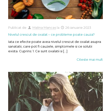
Publicat de
Malina Mancas
la
26 ianuarie 2023
Nivelul crescut de oxalat – ce probleme poate cauza?
Iata ce efecte poate avea nivelul crescut de oxalat asupra
sanatatii, care pot fi cauzele, simptomele si ce solutii
exista. Cuprins: 1. Ce sunt oxalatii si
[…]
Citeste mai mult