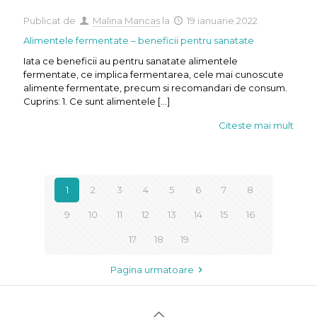
Publicat de
Malina Mancas
la
19 ianuarie 2022
Alimentele fermentate – beneficii pentru sanatate
Iata ce beneficii au pentru sanatate alimentele
fermentate, ce implica fermentarea, cele mai cunoscute
alimente fermentate, precum si recomandari de consum.
Cuprins: 1. Ce sunt alimentele
[…]
Citeste mai mult
1
2
3
4
5
6
7
8
9
10
11
12
13
14
15
16
17
18
19
Pagina urmatoare