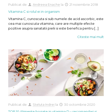
Publicat de
Andreea Enache
la
21 noiembrie 2018
Vitamina C si rolul ei in organism
Vitamina C, cunoscuta si sub numele de acid ascorbic, este
cea mai cunoscuta vitamina, care are multiple efecte
pozitive asupra sanatatii pielii si este benefica pentru
[…]
Citeste mai mult
Publicat de
Steluta Indrei
la
30 octombrie 2020
TOP 10 Alimente bogate in vitamina D – recomandari si