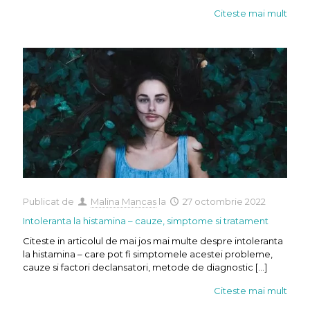
Citeste mai mult
Publicat de
Malina Mancas
la
27 octombrie 2022
Intoleranta la histamina – cauze, simptome si tratament
Citeste in articolul de mai jos mai multe despre intoleranta
la histamina – care pot fi simptomele acestei probleme,
cauze si factori declansatori, metode de diagnostic
[…]
Citeste mai mult