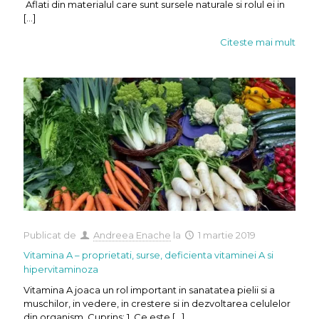
Aflati din materialul care sunt sursele naturale si rolul ei in
[…]
Citeste mai mult
Publicat de
Andreea Enache
la
1 martie 2019
Vitamina A – proprietati, surse, deficienta vitaminei A si
hipervitaminoza
Vitamina A joaca un rol important in sanatatea pielii si a
muschilor, in vedere, in crestere si in dezvoltarea celulelor
din organism. Cuprins: 1. Ce este
[…]