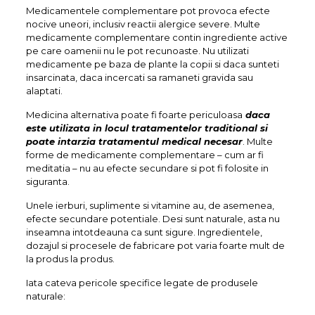
Medicamentele complementare pot provoca efecte
nocive uneori, inclusiv reactii alergice severe. Multe
medicamente complementare contin ingrediente active
pe care oamenii nu le pot recunoaste. Nu utilizati
medicamente pe baza de plante la copii si daca sunteti
insarcinata, daca incercati sa ramaneti gravida sau
alaptati.
Medicina alternativa poate fi foarte periculoasa
daca
este utilizata in locul tratamentelor traditional si
poate intarzia tratamentul medical necesar
. Multe
forme de medicamente complementare – cum ar fi
meditatia – nu au efecte secundare si pot fi folosite in
siguranta.
Unele ierburi, suplimente si vitamine au, de asemenea,
efecte secundare potentiale. Desi sunt naturale, asta nu
inseamna intotdeauna ca sunt sigure. Ingredientele,
dozajul si procesele de fabricare pot varia foarte mult de
la produs la produs.
Iata cateva pericole specifice legate de produsele
naturale: