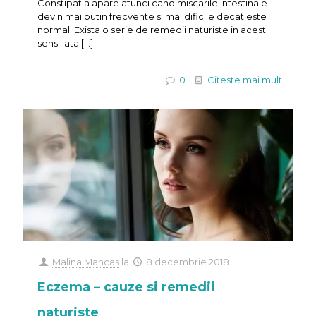
Constipatia apare atunci cand miscarile intestinale
devin mai putin frecvente si mai dificile decat este
normal. Exista o serie de remedii naturiste in acest
sens. Iata
[…]
0
Citeste mai mult
Malina Mancas
la
8 decembrie 2018
Eczema – cauze si remedii
naturiste