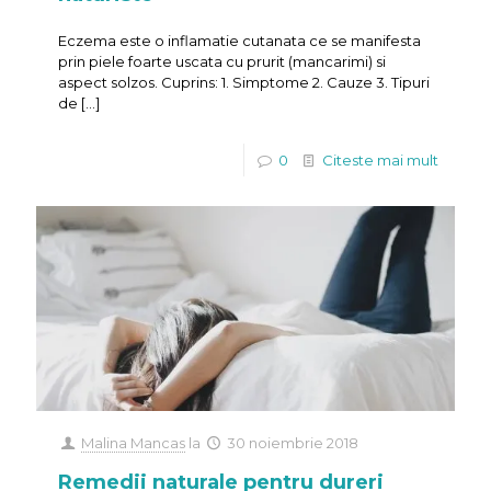
Eczema este o inflamatie cutanata ce se manifesta
prin piele foarte uscata cu prurit (mancarimi) si
aspect solzos. Cuprins: 1. Simptome 2. Cauze 3. Tipuri
de
[…]
0
Citeste mai mult
Malina Mancas
la
30 noiembrie 2018
Remedii naturale pentru dureri