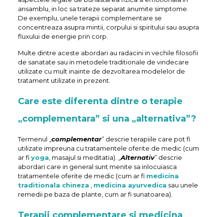
ansamblu, in loc sa trateze separat anumite simptome.
De exemplu, unele terapii complementare se
concentreaza asupra mintii, corpului si spiritului sau asupra
fluxului de energie prin corp.
Multe dintre aceste abordari au radacini in vechile filosofii
de sanatate sau in metodele traditionale de vindecare
utilizate cu mult inainte de dezvoltarea modelelor de
tratament utilizate in prezent.
Care este diferenta dintre o terapie
„complementara” si una „alternativa”?
Termenul „
complementar
” descrie terapiile care pot fi
utilizate impreuna cu tratamentele oferite de medic (cum
ar fi
yoga
, masajul si meditatia). „
Alternativ
” descrie
abordari care in general sunt menite sa inlocuiasca
tratamentele oferite de medic (cum ar fi
medicina
traditionala chineza
,
medicina ayurvedica
sau unele
remedii pe baza de plante, cum ar fi sunatoarea).
Terapii complementare si medicina