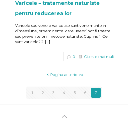
Varicele – tratamente naturiste
pentru reducerea lor
Varicele sau venele varicoase sunt vene marite in
dimensiune, proeminente, care uneori pot fi tratate
sau prevenite prin metode naturiste. Cuprins: 1. Ce
sunt varicele? 2.
[…]
0
Citeste mai mult
Pagina anterioara
1
2
3
4
5
6
7