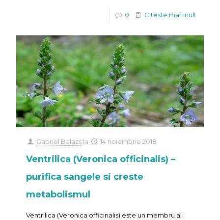
0
Citeste mai mult
Gabriel Balazs
la
14 noiembrie 2018
Ventrilica (Veronica officinalis) –
purifica sangele si creste
metabolismul
Ventrilica (Veronica officinalis) este un membru al