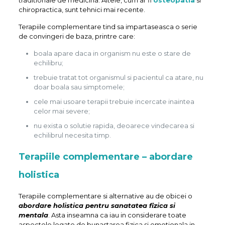
traditionale de medicina. Altele, cum ar fi
osteopatia
si
chiropractica, sunt tehnici mai recente.
Terapiile complementare tind sa impartaseasca o serie
de convingeri de baza, printre care:
boala apare daca in organism nu este o stare de
echilibru;
trebuie tratat tot organismul si pacientul ca atare, nu
doar boala sau simptomele;
cele mai usoare terapii trebuie incercate inaintea
celor mai severe;
nu exista o solutie rapida, deoarece vindecarea si
echilibrul necesita timp.
Terapiile complementare – abordare
holistica
Terapiile complementare si alternative au de obicei o
abordare holistica pentru sanatatea fizica si
mentala
. Asta inseamna ca iau in considerare toate
aspectele legate de bunastarea fizica si emotionala in