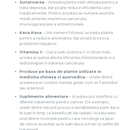
Sunatoarea
– Aceasta planta este utilizata pentru a
trata depresia, dar poate reduce eficidenta unor
medicamente. Printre acestea se numara anumite
medicamente impotriva cancerului,
imunosupresoare si antiretrovirale.
Kava Kava
– Unii oameni folosesc aceasta planta
pentru a reduce anxietatea, dar poate provoca
probleme hepatice.
Vitamina C
– Daca luati vitamina C in doze mari,
acesta ar putea afecta eficienta chimioterapiei si a
radioterapiei in tratarea cancerului.
Produse pe baza de plante utilizate in
medicina chineza si ayurvedica
– Unele dintre
acestea pot contine metale grele, cum ar fi plumbul
sau arsenicul.
Suplimente alimentare
– Acestea pot interfera cu
diferite tratamente pentru cancer. De exemplu,
unele dintre ele pot provoca sensibilitatea pielii daca
le luati in timp ce beneficiati de radiatii. Acesta este
unul dintre motivele pentru care oncologii va spun
de obicei sa evitati sa le luati daca urmati un astfel de
tratament.