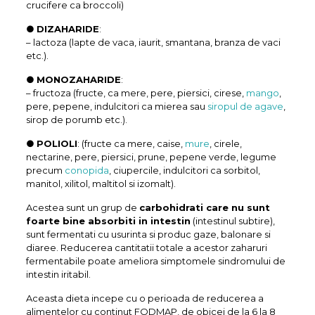
crucifere ca broccoli)
●
DIZAHARIDE
:
– lactoza (lapte de vaca, iaurit, smantana, branza de vaci
etc.).
●
MONOZAHARIDE
:
– fructoza (fructe, ca mere, pere, piersici, cirese,
mango
,
pere, pepene, indulcitori ca mierea sau
siropul de agave
,
sirop de porumb etc.).
●
POLIOLI
: (fructe ca mere, caise,
mure
, cirele,
nectarine, pere, piersici, prune, pepene verde, legume
precum
conopida
, ciupercile, indulcitori ca sorbitol,
manitol, xilitol, maltitol si izomalt).
Acestea sunt un grup de
carbohidrati care nu sunt
foarte bine absorbiti in intestin
(intestinul subtire),
sunt fermentati cu usurinta si produc gaze, balonare si
diaree. Reducerea cantitatii totale a acestor zaharuri
fermentabile poate ameliora simptomele sindromului de
intestin iritabil.
Aceasta dieta incepe cu o perioada de reducerea a
alimentelor cu continut FODMAP, de obicei de la 6 la 8