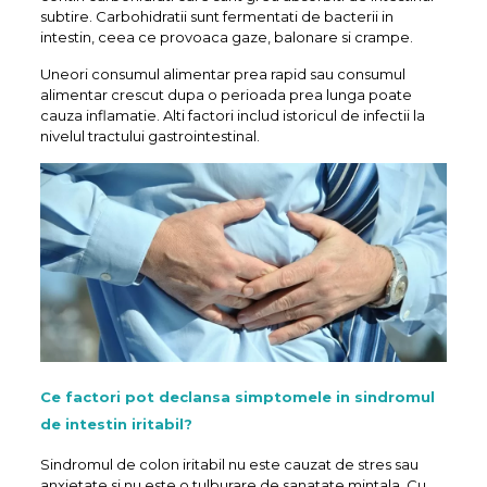
subtire. Carbohidratii sunt fermentati de bacterii in
intestin, ceea ce provoaca gaze, balonare si crampe.
Uneori consumul alimentar prea rapid sau consumul
alimentar crescut dupa o perioada prea lunga poate
cauza inflamatie. Alti factori includ istoricul de infectii la
nivelul tractului gastrointestinal.
Ce factori pot declansa simptomele in sindromul
de intestin iritabil?
Sindromul de colon iritabil nu este cauzat de stres sau
anxietate si nu este o tulburare de sanatate mintala. Cu