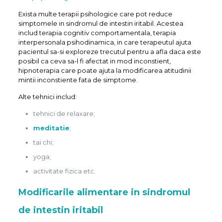
Exista multe terapii psihologice care pot reduce
simptomele in sindromul de intestin iritabil. Acestea
includ terapia cognitiv comportamentala, terapia
interpersonala psihodinamica, in care terapeutul ajuta
pacientul sa-si exploreze trecutul pentru a afla daca este
posibil ca ceva sa-l fi afectat in mod inconstient,
hipnoterapia care poate ajuta la modificarea atitudinii
mintii inconstiente fata de simptome.
Alte tehnici includ:
tehnici de relaxare;
meditatie
;
tai chi;
yoga;
activitate fizica etc.
Modificarile alimentare in sindromul
de intestin iritabil