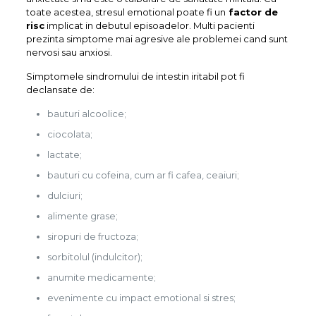
toate acestea, stresul emotional poate fi un
factor de
risc
implicat in debutul episoadelor. Multi pacienti
prezinta simptome mai agresive ale problemei cand sunt
nervosi sau anxiosi.
Simptomele sindromului de intestin iritabil pot fi
declansate de:
bauturi alcoolice;
ciocolata;
lactate;
bauturi cu cofeina, cum ar fi cafea, ceaiuri;
dulciuri;
alimente grase;
siropuri de fructoza;
sorbitolul (indulcitor);
anumite medicamente;
evenimente cu impact emotional si stres;