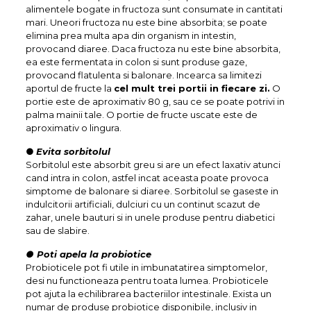
alimentele bogate in fructoza sunt consumate in cantitati
mari. Uneori fructoza nu este bine absorbita; se poate
elimina prea multa apa din organism in intestin,
provocand diaree. Daca fructoza nu este bine absorbita,
ea este fermentata in colon si sunt produse gaze,
provocand flatulenta si balonare. Incearca sa limitezi
aportul de fructe la
cel mult trei portii in fiecare zi.
O
portie este de aproximativ 80 g, sau ce se poate potrivi in
palma mainii tale. O portie de fructe uscate este de
aproximativ o lingura.
●
Evita sorbitolul
Sorbitolul este absorbit greu si are un efect laxativ atunci
cand intra in colon, astfel incat aceasta poate provoca
simptome de balonare si diaree. Sorbitolul se gaseste in
indulcitorii artificiali, dulciuri cu un continut scazut de
zahar, unele bauturi si in unele produse pentru diabetici
sau de slabire.
● Poti apela la probiotice
Probioticele pot fi utile in imbunatatirea simptomelor,
desi nu functioneaza pentru toata lumea. Probioticele
pot ajuta la echilibrarea bacteriilor intestinale. Exista un
numar de produse probiotice disponibile, inclusiv in