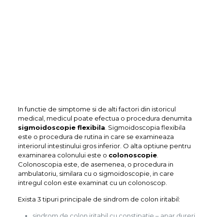
In functie de simptome si de alti factori din istoricul
medical, medicul poate efectua o procedura denumita
sigmoidoscopie flexibila
. Sigmoidoscopia flexibila
este o procedura de rutina in care se examineaza
interiorul intestinului gros inferior. O alta optiune pentru
examinarea colonului este o
colonoscopie
.
Colonoscopia este, de asemenea, o procedura in
ambulatoriu, similara cu o sigmoidoscopie, in care
intregul colon este examinat cu un colonoscop.
Exista 3 tipuri principale de sindrom de colon iritabil:
sindrom de colon iritabil cu constipatie – apar dureri