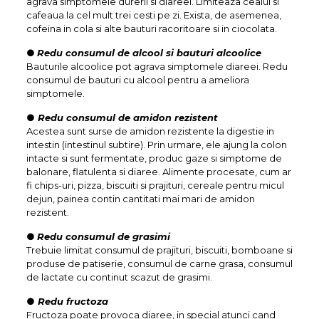
agrava simptomele durerii si diareei. Limiteaza ceaiul si
cafeaua la cel mult trei cesti pe zi. Exista, de asemenea,
cofeina in cola si alte bauturi racoritoare si in ciocolata.
●
Redu consumul de alcool si bauturi alcoolice
Bauturile alcoolice pot agrava simptomele diareei. Redu
consumul de bauturi cu alcool pentru a ameliora
simptomele.
●
Redu consumul de amidon rezistent
Acestea sunt surse de amidon rezistente la digestie in
intestin (intestinul subtire). Prin urmare, ele ajung la colon
intacte si sunt fermentate, produc gaze si simptome de
balonare, flatulenta si diaree. Alimente procesate, cum ar
fi chips-uri, pizza, biscuiti si prajituri, cereale pentru micul
dejun, painea contin cantitati mai mari de amidon
rezistent.
●
Redu consumul de grasimi
Trebuie limitat consumul de prajituri, biscuiti, bomboane si
produse de patiserie, consumul de carne grasa, consumul
de lactate cu continut scazut de grasimi.
●
Redu fructoza
Fructoza poate provoca diaree, in special atunci cand