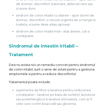
de stomac, disconfort, balonare, defecari rare sau
scaune dure;
sindrom de colon iritabil cu diaree – apar dureri de
stomac, disconfort, o nevoie urgenta de a merge la
toaleta, scaune dese si/sau apoase;
sindrom de colon iritabil mixt– atat diaree, cat si
constipatie.
Sindromul de intestin iritabil –
Tratament
Desi nu exista nici un remediu concret pentru sindromul
de colon iritabil, sunt o serie de solutii pentru a gestiona
simptomele si pentru a reduce disconfortul.
Tratamentul poate include:
suplimente de fibre si laxative pentru reducerea
constipatiei – laxative pe bata de sorbitol, lactuloza
sau polietilenglicol si laxative stimulante, cum ar fi
cele care contin bisacodil sau glicerina;