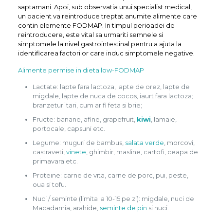
saptamani. Apoi, sub observatia unui specialist medical,
un pacient va reintroduce treptat anumite alimente care
contin elemente FODMAP. In timpul perioadei de
reintroducere, este vital sa urmariti semnele si
simptomele la nivel gastrointestinal pentru a ajuta la
identificarea factorilor care induc simptomele negative.
Alimente permise in dieta low-FODMAP
Lactate: lapte fara lactoza, lapte de orez, lapte de
migdale, lapte de nuca de cocos, iaurt fara lactoza;
branzeturi tari, cum ar fi feta si brie;
Fructe: banane, afine, grapefruit,
kiwi
, lamaie,
portocale, capsuni etc.
Legume: muguri de bambus,
salata verde
, morcovi,
castraveti,
vinete
, ghimbir, masline, cartofi, ceapa de
primavara etc.
Proteine: carne de vita, carne de porc, pui, peste,
oua si tofu.
Nuci / seminte (limita la 10-15 pe zi): migdale, nuci de
Macadamia, arahide,
seminte de pin
si nuci.