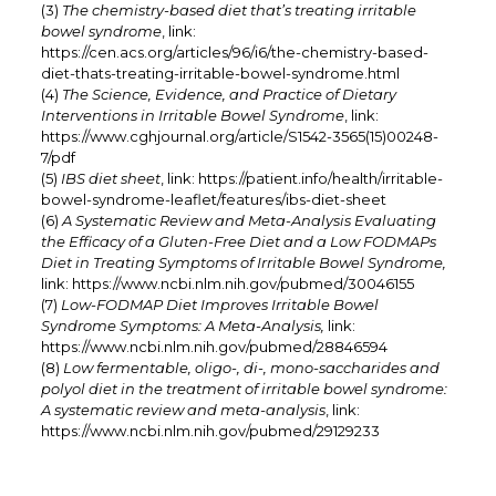
(3)
The chemistry-based diet that’s treating irritable
bowel syndrome
, link:
https://cen.acs.org/articles/96/i6/the-chemistry-based-
diet-thats-treating-irritable-bowel-syndrome.html
(4)
The Science, Evidence, and Practice of Dietary
Interventions in Irritable Bowel Syndrome
, link:
https://www.cghjournal.org/article/S1542-3565(15)00248-
7/pdf
(5)
IBS diet sheet
, link: https://patient.info/health/irritable-
bowel-syndrome-leaflet/features/ibs-diet-sheet
(6)
A Systematic Review and Meta-Analysis Evaluating
the Efficacy of a Gluten-Free Diet and a Low FODMAPs
Diet in Treating Symptoms of Irritable Bowel Syndrome,
link: https://www.ncbi.nlm.nih.gov/pubmed/30046155
(7)
Low-FODMAP Diet Improves Irritable Bowel
Syndrome Symptoms: A Meta-Analysis,
link:
https://www.ncbi.nlm.nih.gov/pubmed/28846594
(8)
Low fermentable, oligo-, di-, mono-saccharides and
polyol diet in the treatment of irritable bowel syndrome:
A systematic review and meta-analysis
, link:
https://www.ncbi.nlm.nih.gov/pubmed/29129233