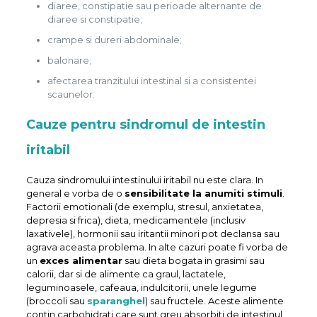
diaree, constipatie sau perioade alternante de
diaree si constipatie;
crampe si dureri abdominale;
balonare;
afectarea tranzitului intestinal si a consistentei
scaunelor.
Cauze pentru sindromul de intestin
iritabil
Cauza sindromului intestinului iritabil nu este clara. In
general e vorba de o
sensibilitate la anumiti stimuli
.
Factorii emotionali (de exemplu, stresul, anxietatea,
depresia si frica), dieta, medicamentele (inclusiv
laxativele), hormonii sau iritantii minori pot declansa sau
agrava aceasta problema. In alte cazuri poate fi vorba de
un
exces alimentar
sau dieta bogata in grasimi sau
calorii, dar si de alimente ca graul, lactatele,
leguminoasele, cafeaua, indulcitorii, unele legume
(broccoli sau
sparanghel
) sau fructele. Aceste alimente
contin carbohidrati care sunt greu absorbiti de intestinul