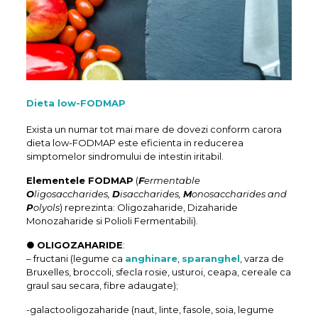
Dieta low-FODMAP
Exista un numar tot mai mare de dovezi conform carora
dieta low-FODMAP este eficienta in reducerea
simptomelor sindromului de intestin iritabil.
Elementele FODMAP
(
F
ermentable
O
ligosaccharides,
D
isaccharides,
M
onosaccharides and
P
olyols
) reprezinta: Oligozaharide, Dizaharide
Monozaharide si Polioli Fermentabili).
●
OLIGOZAHARIDE
:
– fructani (legume ca
anghinare
,
sparanghel
, varza de
Bruxelles, broccoli, sfecla rosie, usturoi, ceapa, cereale ca
graul sau secara, fibre adaugate);
-galactooligozaharide (naut, linte, fasole, soia, legume