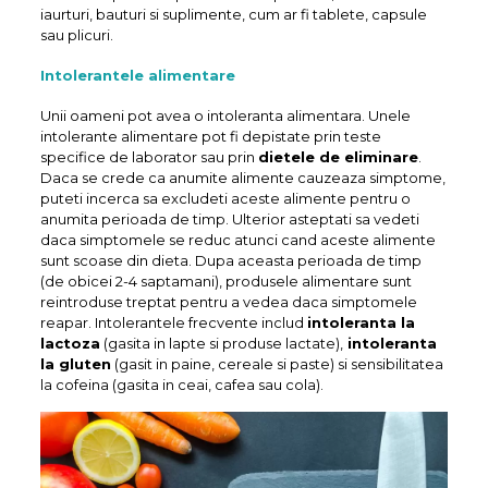
iaurturi, bauturi si suplimente, cum ar fi tablete, capsule
sau plicuri.
Intolerantele alimentare
Unii oameni pot avea o intoleranta alimentara. Unele
intolerante alimentare pot fi depistate prin teste
specifice de laborator sau prin
dietele de eliminare
.
Daca se crede ca anumite alimente cauzeaza simptome,
puteti incerca sa excludeti aceste alimente pentru o
anumita perioada de timp. Ulterior asteptati sa vedeti
daca simptomele se reduc atunci cand aceste alimente
sunt scoase din dieta. Dupa aceasta perioada de timp
(de obicei 2-4 saptamani), produsele alimentare sunt
reintroduse treptat pentru a vedea daca simptomele
reapar. Intolerantele frecvente includ
intoleranta la
lactoza
(gasita in lapte si produse lactate),
intoleranta
la gluten
(gasit in paine, cereale si paste) si sensibilitatea
la cofeina (gasita in ceai, cafea sau cola).