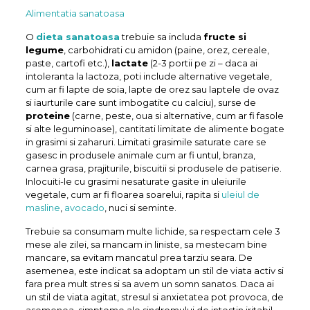
Alimentatia sanatoasa
O
dieta sanatoasa
trebuie sa includa
fructe si
legume
, carbohidrati cu amidon (paine, orez, cereale,
paste, cartofi etc.),
lactate
(2-3 portii pe zi – daca ai
intoleranta la lactoza, poti include alternative vegetale,
cum ar fi lapte de soia, lapte de orez sau laptele de ovaz
si iaurturile care sunt imbogatite cu calciu), surse de
proteine
(carne, peste, oua si alternative, cum ar fi fasole
si alte leguminoase), cantitati limitate de alimente bogate
in grasimi si zaharuri. Limitati grasimile saturate care se
gasesc in produsele animale cum ar fi untul, branza,
carnea grasa, prajiturile, biscuitii si produsele de patiserie.
Inlocuiti-le cu grasimi nesaturate gasite in uleiurile
vegetale, cum ar fi floarea soarelui, rapita si
uleiul de
masline
,
avocado
, nuci si seminte.
Trebuie sa consumam multe lichide, sa respectam cele 3
mese ale zilei, sa mancam in liniste, sa mestecam bine
mancare, sa evitam mancatul prea tarziu seara. De
asemenea, este indicat sa adoptam un stil de viata activ si
fara prea mult stres si sa avem un somn sanatos. Daca ai
un stil de viata agitat, stresul si anxietatea pot provoca, de