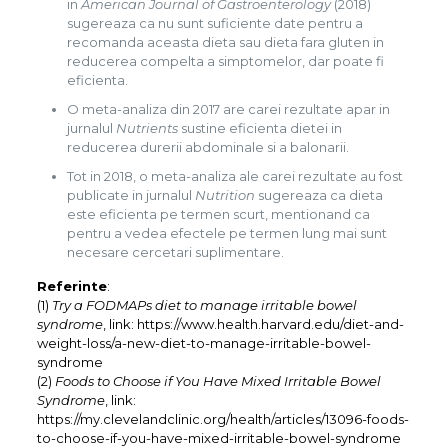
in
American Journal of Gastroenterology
(2018)
sugereaza ca nu sunt suficiente date pentru a
recomanda aceasta dieta sau dieta fara gluten in
reducerea compelta a simptomelor, dar poate fi
eficienta.
O meta-analiza din 2017 are carei rezultate apar in
jurnalul
Nutrients
sustine eficienta dietei in
reducerea durerii abdominale si a balonarii.
Tot in 2018, o meta-analiza ale carei rezultate au fost
publicate in jurnalul
Nutrition
sugereaza ca dieta
este eficienta pe termen scurt, mentionand ca
pentru a vedea efectele pe termen lung mai sunt
necesare cercetari suplimentare.
Referinte
:
(1)
Try a FODMAPs diet to manage irritable bowel
syndrome
, link: https://www.health.harvard.edu/diet-and-
weight-loss/a-new-diet-to-manage-irritable-bowel-
syndrome
(2)
Foods to Choose if You Have Mixed Irritable Bowel
Syndrome
, link:
https://my.clevelandclinic.org/health/articles/13096-foods-
to-choose-if-you-have-mixed-irritable-bowel-syndrome