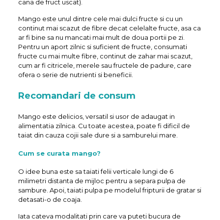
cana de fruct uscat).
Mango este unul dintre cele mai dulci fructe si cu un
continut mai scazut de fibre decat celelalte fructe, asa ca
ar fi bine sa nu mancati mai mult de doua portii pe zi.
Pentru un aport zilnic si suficient de fructe, consumati
fructe cu mai multe fibre, continut de zahar mai scazut,
cum ar fi citricele, merele sau fructele de padure, care
ofera o serie de nutrienti si beneficii.
Recomandari de consum
Mango este delicios, versatil si usor de adaugat in
alimentatia zilnica. Cu toate acestea, poate fi dificil de
taiat din cauza cojii sale dure si a samburelui mare.
Cum se curata mango?
O idee buna este sa taiati felii verticale lungi de 6
milimetri distanta de mijloc pentru a separa pulpa de
sambure. Apoi, taiati pulpa pe modelul fripturii de gratar si
detasati-o de coaja.
Iata cateva modalitati prin care va puteti bucura de