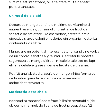
sunt mai satisfacatoare, plus ca ofera multe beneficii
pentru sanatate.
Un mod de a slabi
Deoarece mango contine o multime de vitamine si
nutrienti esentiali, consumul unui astfel de fruct da
senzatia de satietate. De asemenea, creste functia
digestiva si arde caloriile nedorite din organism datorita
continutului de fibre.
Mango are un potential interesant atunci cand vine vorba
de un control sanatos al greutatii. Cercetarile recente
sugereaza ca mango si fitochimicalele sale pot de fapt
elimina celulele grase si genele legate de grasime.
Potrivit unui alt studiu, coaja de mango inhiba formarea
de tesuturi grase la fel de bine ca bine-cunoscutul
antioxidant resveratrol.
Moderatia este cheia
Incercati sa mancati acest fruct in limite rezonabile (de
obicei nu mai mult de 1 cana de fruct proaspat sau 1/2