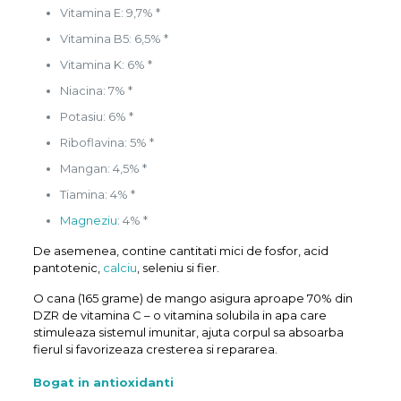
Vitamina E: 9,7% *
Vitamina B5: 6,5% *
Vitamina K: 6% *
Niacina: 7% *
Potasiu: 6% *
Riboflavina: 5% *
Mangan: 4,5% *
Tiamina: 4% *
Magneziu
: 4% *
De asemenea, contine cantitati mici de fosfor, acid
pantotenic,
calciu
, seleniu si fier.
O cana (165 grame) de mango asigura aproape 70% din
DZR de vitamina C – o vitamina solubila in apa care
stimuleaza sistemul imunitar, ajuta corpul sa absoarba
fierul si favorizeaza cresterea si repararea.
Bogat in antioxidanti