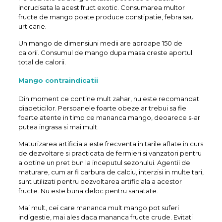
incrucisata la acest fruct exotic. Consumarea multor
fructe de mango poate produce constipatie, febra sau
urticarie.
Un mango de dimensiuni medii are aproape 150 de
calorii. Consumul de mango dupa masa creste aportul
total de calorii.
Mango contraindicatii
Din moment ce contine mult zahar, nu este recomandat
diabeticilor. Persoanele foarte obeze ar trebui sa fie
foarte atente in timp ce mananca mango, deoarece s-ar
putea ingrasa si mai mult.
Maturizarea artificiala este frecventa in tarile aflate in curs
de dezvoltare si practicata de fermieri si vanzatori pentru
a obtine un pret bun la inceputul sezonului. Agentii de
maturare, cum ar fi carbura de calciu, interzisi in multe tari,
sunt utilizati pentru dezvoltarea artificiala a acestor
fructe. Nu este buna deloc pentru sanatate.
Mai mult, cei care mananca mult mango pot suferi
indigestie, mai ales daca mananca fructe crude. Evitati