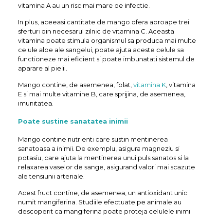
vitamina A au un risc mai mare de infectie.
In plus, aceeasi cantitate de mango ofera aproape trei
sferturi din necesarul zilnic de vitamina C. Aceasta
vitamina poate stimula organismul sa produca mai multe
celule albe ale sangelui, poate ajuta aceste celule sa
functioneze mai eficient si poate imbunatati sistemul de
aparare al pielii.
Mango contine, de asemenea, folat,
vitamina K
, vitamina
E si mai multe vitamine B, care sprijina, de asemenea,
imunitatea.
Poate sustine sanatatea inimii
Mango contine nutrienti care sustin mentinerea
sanatoasa a inimii. De exemplu, asigura magneziu si
potasiu, care ajuta la mentinerea unui puls sanatos si la
relaxarea vaselor de sange, asigurand valori mai scazute
ale tensiunii arteriale.
Acest fruct contine, de asemenea, un antioxidant unic
numit mangiferina. Studiile efectuate pe animale au
descoperit ca mangiferina poate proteja celulele inimii