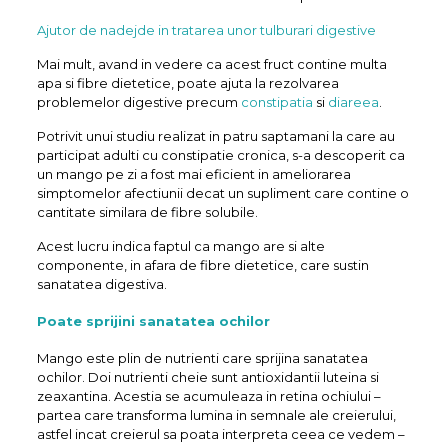
Ajutor de nadejde in tratarea unor tulburari digestive
Mai mult, avand in vedere ca acest fruct contine multa
apa si fibre dietetice, poate ajuta la rezolvarea
problemelor digestive precum
constipatia
si
diareea
.
Potrivit unui studiu realizat in patru saptamani la care au
participat adulti cu constipatie cronica, s-a descoperit ca
un mango pe zi a fost mai eficient in ameliorarea
simptomelor afectiunii decat un supliment care contine o
cantitate similara de fibre solubile.
Acest lucru indica faptul ca mango are si alte
componente, in afara de fibre dietetice, care sustin
sanatatea digestiva.
Poate sprijini sanatatea ochilor
Mango este plin de nutrienti care sprijina sanatatea
ochilor. Doi nutrienti cheie sunt antioxidantii luteina si
zeaxantina. Acestia se acumuleaza in retina ochiului –
partea care transforma lumina in semnale ale creierului,
astfel incat creierul sa poata interpreta ceea ce vedem –