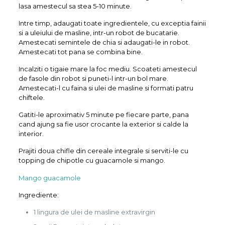
lasa amestecul sa stea 5-10 minute.
Intre timp, adaugati toate ingredientele, cu exceptia fainii
si a uleiului de masline, intr-un robot de bucatarie.
Amestecati semintele de chia si adaugati-le in robot.
Amestecati tot pana se combina bine.
Incalziti o tigaie mare la foc mediu. Scoateti amestecul
de fasole din robot si puneti-l intr-un bol mare.
Amestecati-l cu faina si ulei de masline si formati patru
chiftele.
Gatiti-le aproximativ 5 minute pe fiecare parte, pana
cand ajung sa fie usor crocante la exterior si calde la
interior.
Prajiti doua chifle din cereale integrale si serviti-le cu
topping de chipotle cu guacamole si mango.
Mango guacamole
Ingrediente:
1 lingura de ulei de masline extravirgin