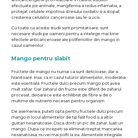
efectuate pe animale, mangiferina a redus inflamatia, a
protejat celulele impotriva stresului oxidativ si a stopat
cresterea celulelor canceroase sau le-a ucis.
Cu toate ca aceste studii sunt promitatoare, sunt
necesare studii pe oameni pentru a intelege mai bine
efectele anticanceroase ale polifenolilor din mango in
cazul oamenilor.
Mango pentru slabit
Fructele de mango nu numai ca sunt delicioase, dar si
hranitoare. Insa, ca in cazul tuturor alimentelor, moderatia
este esentiala. Fructele dulci precum mango pot avea
mult zahar. Dar zaharul din fructe este diferit de zaharul
procesat, deoarece este echilibrat de fibre si de o
multime de nutrienti necesari pentru organism.
De asemenea, puteti opta pentru fructele dulci precum
mango in locul alimentelor de tip fast food si a altor
gustari nesanatoase. Daca doriti un pic de zahar, luati un
mango. Dupa ce incepeti sa eliminati treptat mancarea
nesanatoasa, nu vei mai pofti la ea. Alimentele integrale