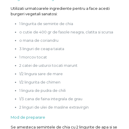
Utilizati urmatoarele ingrediente pentru a face acesti
burgeri vegetali sanatosi:
1 lingurita de seminte de chia
o cutie de 400 gr de fasole neagra, clatita si scursa
o mana de coriandru
3 linguri de ceapa taiata
1 morcov tocat
2 catei de usturoi tocati marunt
1/2 lingura sare de mare
1/2 lingurita de chimen
1 lingura de pudra de chili
1/3 cana de faina integrala de grau
2 linguri de ulei de masline extravirgin
Mod de preparare
Se amesteca semintele de chia cu 2 lingurite de apa si se