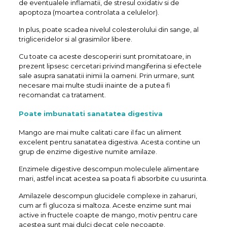
de eventualele inflamatii, de stresul oxidativ si de
apoptoza (moartea controlata a celulelor).
In plus, poate scadea nivelul colesterolului din sange, al
trigliceridelor si al grasimilor libere.
Cu toate ca aceste descoperiri sunt promitatoare, in
prezent lipsesc cercetari privind mangiferina si efectele
sale asupra sanatatii inimii la oameni. Prin urmare, sunt
necesare mai multe studii inainte de a putea fi
recomandat ca tratament.
Poate imbunatati sanatatea digestiva
Mango are mai multe calitati care il fac un aliment
excelent pentru sanatatea digestiva. Acesta contine un
grup de enzime digestive numite amilaze.
Enzimele digestive descompun moleculele alimentare
mari, astfel incat acestea sa poata fi absorbite cu usurinta.
Amilazele descompun glucidele complexe in zaharuri,
cum ar fi glucoza si maltoza. Aceste enzime sunt mai
active in fructele coapte de mango, motiv pentru care
acestea sunt mai dulci decat cele necoapte.