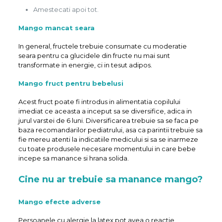
Amestecati apoi tot.
Mango mancat seara
In general, fructele trebuie consumate cu moderatie
seara pentru ca glucidele din fructe nu mai sunt
transformate in energie, ci in tesut adipos.
Mango fruct pentru bebelusi
Acest fruct poate fi introdus in alimentatia copilului
imediat ce aceasta a inceput sa se diversifice, adica in
jurul varstei de 6 luni. Diversificarea trebuie sa se faca pe
baza recomandarilor pediatrului, asa ca parintii trebuie sa
fie mereu atenti la indicatiile medicului si sa se inarmeze
cu toate produsele necesare momentului in care bebe
incepe sa manance si hrana solida.
Cine nu ar trebuie sa manance mango?
Mango efecte adverse
Persoanele cu alergie la latex pot avea o reactie