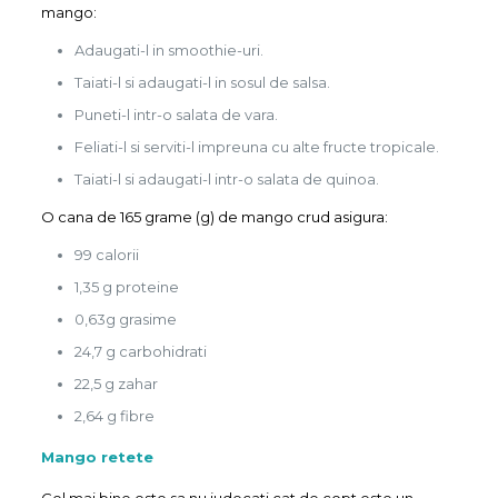
mango:
Adaugati-l in smoothie-uri.
Taiati-l si adaugati-l in sosul de salsa.
Puneti-l intr-o salata de vara.
Feliati-l si serviti-l impreuna cu alte fructe tropicale.
Taiati-l si adaugati-l intr-o salata de quinoa.
O cana de 165 grame (g) de mango crud asigura:
99 calorii
1,35 g proteine
0,63g grasime
24,7 g carbohidrati
22,5 g zahar
2,64 g fibre
Mango retete
Cel mai bine este sa nu judecati cat de copt este un