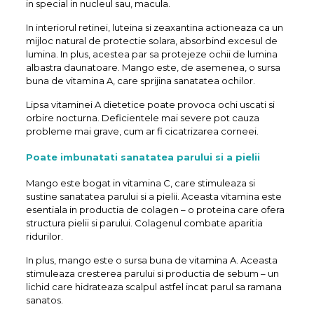
in special in nucleul sau, macula.
In interiorul retinei, luteina si zeaxantina actioneaza ca un
mijloc natural de protectie solara, absorbind excesul de
lumina. In plus, acestea par sa protejeze ochii de lumina
albastra daunatoare. Mango este, de asemenea, o sursa
buna de vitamina A, care sprijina sanatatea ochilor.
Lipsa vitaminei A dietetice poate provoca ochi uscati si
orbire nocturna. Deficientele mai severe pot cauza
probleme mai grave, cum ar fi cicatrizarea corneei.
Poate imbunatati sanatatea parului si a pielii
Mango este bogat in vitamina C, care stimuleaza si
sustine sanatatea parului si a pielii. Aceasta vitamina este
esentiala in productia de colagen – o proteina care ofera
structura pielii si parului. Colagenul combate aparitia
ridurilor.
In plus, mango este o sursa buna de vitamina A. Aceasta
stimuleaza cresterea parului si productia de sebum – un
lichid care hidrateaza scalpul astfel incat parul sa ramana
sanatos.