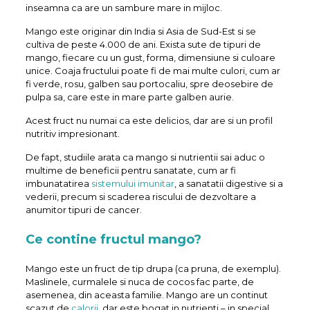
inseamna ca are un sambure mare in mijloc.
Mango este originar din India si Asia de Sud-Est si se
cultiva de peste 4.000 de ani. Exista sute de tipuri de
mango, fiecare cu un gust, forma, dimensiune si culoare
unice. Coaja fructului poate fi de mai multe culori, cum ar
fi verde, rosu, galben sau portocaliu, spre deosebire de
pulpa sa, care este in mare parte galben aurie.
Acest fruct nu numai ca este delicios, dar are si un profil
nutritiv impresionant.
De fapt, studiile arata ca mango si nutrientii sai aduc o
multime de beneficii pentru sanatate, cum ar fi
imbunatatirea
sistemului imunitar
, a sanatatii digestive si a
vederii, precum si scaderea riscului de dezvoltare a
anumitor tipuri de cancer.
Ce contine fructul mango?
Mango este un fruct de tip drupa (ca pruna, de exemplu).
Maslinele, curmalele si nuca de cocos fac parte, de
asemenea, din aceasta familie. Mango are un continut
scazut de
calorii
, dar este bogat in nutrienti – in special