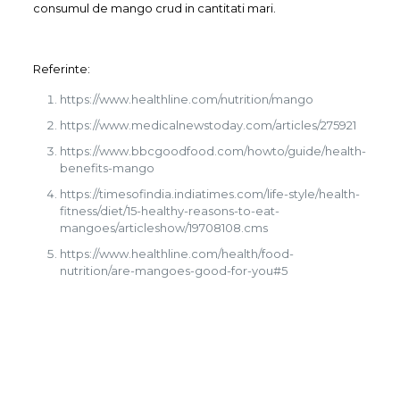
consumul de mango crud in cantitati mari.
Referinte:
https://www.healthline.com/nutrition/mango
https://www.medicalnewstoday.com/articles/275921
https://www.bbcgoodfood.com/howto/guide/health-
benefits-mango
https://timesofindia.indiatimes.com/life-style/health-
fitness/diet/15-healthy-reasons-to-eat-
mangoes/articleshow/19708108.cms
https://www.healthline.com/health/food-
nutrition/are-mangoes-good-for-you#5