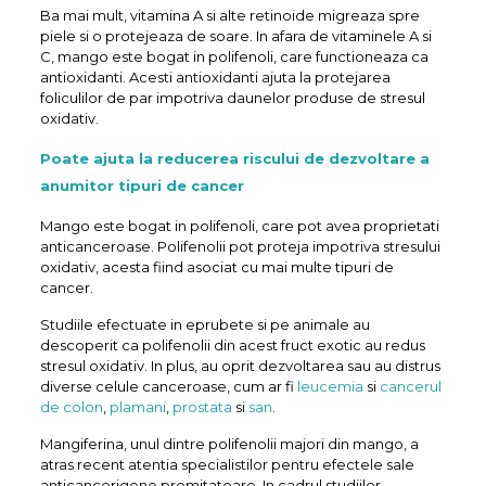
Ba mai mult, vitamina A si alte retinoide migreaza spre
piele si o protejeaza de soare. In afara de vitaminele A si
C, mango este bogat in polifenoli, care functioneaza ca
antioxidanti. Acesti antioxidanti ajuta la protejarea
foliculilor de par impotriva daunelor produse de stresul
oxidativ.
Poate ajuta la reducerea riscului de dezvoltare a
anumitor tipuri de cancer
Mango este bogat in polifenoli, care pot avea proprietati
anticanceroase. Polifenolii pot proteja impotriva stresului
oxidativ, acesta fiind asociat cu mai multe tipuri de
cancer.
Studiile efectuate in eprubete si pe animale au
descoperit ca polifenolii din acest fruct exotic au redus
stresul oxidativ. In plus, au oprit dezvoltarea sau au distrus
diverse celule canceroase, cum ar fi
leucemia
si
cancerul
de colon
,
plamani
,
prostata
si
san
.
Mangiferina, unul dintre polifenolii majori din mango, a
atras recent atentia specialistilor pentru efectele sale
anticancerigene promitatoare. In cadrul studiilor