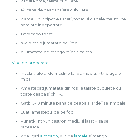
2 rosii Roma, taiate cubulete
1/4 cana de ceapa taiata cubulete
2 ardei iuti chipotle uscati, tocati si cu cele mai multe
seminte indepartate
1 avocado tocat
suc dintr-o jumatate de lime
o jumatate de mango mica si taiata
Mod de preparare
Incalziti uleiul de masline la foc mediu, intr-o tigaie
mica.
Amestecati jumatate din rosiile taiate cubulete cu
toate ceapa si chilli-ul.
Gatiti 5-10 minute pana ce ceapa si ardeii se inmoaie.
Luati amestecul de pe foc.
Puneti-l intr-un castron mediu si lasati-l sa se
raceasca.
Adaugati
avocado
, suc de
lamaie
si mango.