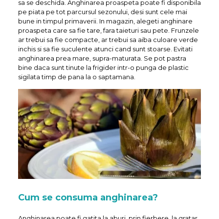
sa se deschida. Anghinarea proaspeta poate fi disponibila
pe piata pe tot parcursul sezonului, desi sunt cele mai
bune in timpul primaverii. In magazin, alegeti anghinare
proaspeta care sa fie tare, fara taieturi sau pete. Frunzele
ar trebui sa fie compacte, ar trebui sa aiba culoare verde
inchis si sa fie suculente atunci cand sunt stoarse. Evitati
anghinarea prea mare, supra-maturata. Se pot pastra
bine daca sunt tinute la frigider intr-o punga de plastic
sigilata timp de pana la o saptamana.
Cum se consuma anghinarea?
Anghinarea poate fi gatita la aburi, prin fierbere, la gratar,