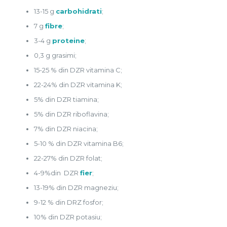
13-15 g
carbohidrati
;
7 g
fibre
;
3-4 g
proteine
;
0,3 g grasimi;
15-25 % din DZR vitamina C;
22-24% din DZR vitamina K;
5% din DZR tiamina;
5% din DZR riboflavina;
7% din DZR niacina;
5-10 % din DZR vitamina B6;
22-27% din DZR folat;
4-9%din DZR
fier
;
13-19% din DZR magneziu;
9-12 % din DRZ fosfor;
10% din DZR potasiu;