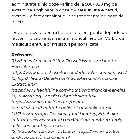
administrate zilnic doze variind de la 500-1920 mg de
extract de anghinare in doze divizate. In unele cazuri,
extractul a fost combinat cu alte tratamente pe baza de
plante.
Doza adecvata pentru fiecare pacient poate depinde de
factori, inclusiv varsta, sexul si istoricul medical. Vorbiti cu
medicul pentru a primi sfaturi personalizate.
Referinte:
(1) What is Artichoke? How To Use? What Are Health
Benefits?, link:
https://www.plantshospital.com/artichoke-benefits-uses/
(2) Top 8 Health Benefits of Artichokes and Artichoke
Extract, link:
https://www.healthline.com/nutrition/artichoke-benefits
(3) 10 Amazing Benefits Of Artichokes, link:
https://www.organicfacts.net/health-
benefits/other/health-benefits-of-artichokes.html
(4) The Amazingly Delicious (and Healthy) Artichoke,
link: https://www.webmd.com/diet/features/amazingly-
delicious-healthy-artichoke
(5) Artichoke nutrition facts, link: https://www.nutrition-
and-you.com/artichoke.html