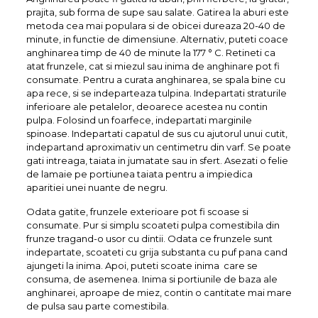
prajita, sub forma de supe sau salate. Gatirea la aburi este
metoda cea mai populara si de obicei dureaza 20-40 de
minute, in functie de dimensiune. Alternativ, puteti coace
anghinarea timp de 40 de minute la 177 ° C. Retineti ca
atat frunzele, cat si miezul sau inima de anghinare pot fi
consumate. Pentru a curata anghinarea, se spala bine cu
apa rece, si se indeparteaza tulpina. Indepartati straturile
inferioare ale petalelor, deoarece acestea nu contin
pulpa. Folosind un foarfece, indepartati marginile
spinoase. Indepartati capatul de sus cu ajutorul unui cutit,
indepartand aproximativ un centimetru din varf. Se poate
gati intreaga, taiata in jumatate sau in sfert. Asezati o felie
de lamaie pe portiunea taiata pentru a impiedica
aparitiei unei nuante de negru.
Odata gatite, frunzele exterioare pot fi scoase si
consumate. Pur si simplu scoateti pulpa comestibila din
frunze tragand-o usor cu dintii. Odata ce frunzele sunt
indepartate, scoateti cu grija substanta cu puf pana cand
ajungeti la inima. Apoi, puteti scoate inima care se
consuma, de asemenea. Inima si portiunile de baza ale
anghinarei, aproape de miez, contin o cantitate mai mare
de pulsa sau parte comestibila.