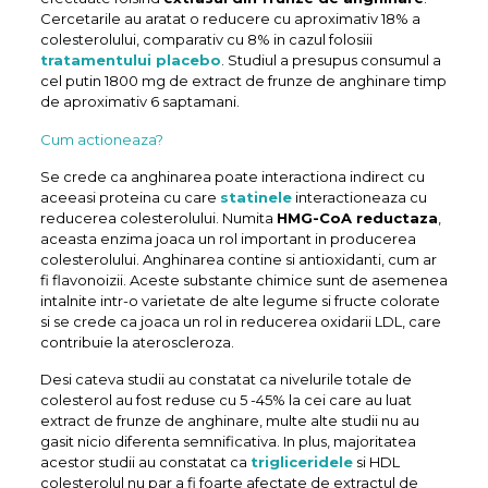
Cercetarile au aratat o reducere cu aproximativ 18% a
colesterolului, comparativ cu 8% in cazul folosiii
tratamentului placebo
. Studiul a presupus consumul a
cel putin 1800 mg de extract de frunze de anghinare timp
de aproximativ 6 saptamani.
Cum actioneaza?
Se crede ca anghinarea poate interactiona indirect cu
aceeasi proteina cu care
statinele
interactioneaza cu
reducerea colesterolului. Numita
HMG-CoA reductaza
,
aceasta enzima joaca un rol important in producerea
colesterolului. Anghinarea contine si antioxidanti, cum ar
fi flavonoizii. Aceste substante chimice sunt de asemenea
intalnite intr-o varietate de alte legume si fructe colorate
si se crede ca joaca un rol in reducerea oxidarii LDL, care
contribuie la ateroscleroza.
Desi cateva studii au constatat ca nivelurile totale de
colesterol au fost reduse cu 5 -45% la cei care au luat
extract de frunze de anghinare, multe alte studii nu au
gasit nicio diferenta semnificativa. In plus, majoritatea
acestor studii au constatat ca
trigliceridele
si HDL
colesterolul nu par a fi foarte afectate de extractul de