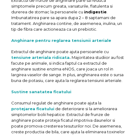
Extractul de frunze de anghinare pare sa reduca
simptomele precum greata, varsaturile, flatulenta si
durerea de stomac la persoanele cu
indigestie
.
Imbunatatirea pare sa apara dupa 2 – 8 saptamani de
tratament. Anghinarea contine, de asemenea, inulina, un
tip de fibra care actioneaza ca un prebiotic.
Anghinare pentru reglarea tensiunii arteriale
Extractul de anghinare poate ajuta persoanele cu
tensiune arteriala ridicata.
Majoritatea studiior au fost
facute pe animale, si indica faptul ca extractul de
anghinare sustine enzima eNOS, care joaca un rol in
largirea vaselor de sange. In plus, anghinarea este o sursa
buna de potasiu, care ajuta la reglarea tensiunii arteriale.
Sustine sanatatea ficatului
Consumul regulat de anghinare poate ajuta la
protejarea ficatului
de deteriorare si la ameliorarea
simptomelor bolii hepatice. Extractul de frunze de
anghinare poate proteja ficatul impotriva daunelor si
poate promova cresterea tesuturilor noi. De asemenea,
creste productia de bila, care ajuta la eliminarea toxinelor