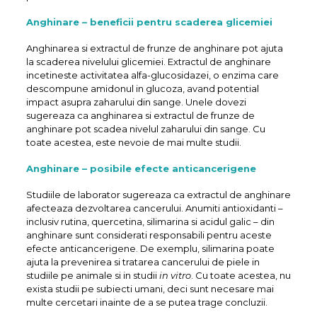
Anghinare – beneficii pentru scaderea glicemiei
Anghinarea si extractul de frunze de anghinare pot ajuta
la scaderea nivelului glicemiei. Extractul de anghinare
incetineste activitatea alfa-glucosidazei, o enzima care
descompune amidonul in glucoza, avand potential
impact asupra zaharului din sange. Unele dovezi
sugereaza ca anghinarea si extractul de frunze de
anghinare pot scadea nivelul zaharului din sange. Cu
toate acestea, este nevoie de mai multe studii.
Anghinare – posibile efecte anticancerigene
Studiile de laborator sugereaza ca extractul de anghinare
afecteaza dezvoltarea cancerului. Anumiti antioxidanti –
inclusiv rutina, quercetina, silimarina si acidul galic – din
anghinare sunt considerati responsabili pentru aceste
efecte anticancerigene. De exemplu, silimarina poate
ajuta la prevenirea si tratarea cancerului de piele in
studiile pe animale si in studii
in vitro
. Cu toate acestea, nu
exista studii pe subiecti umani, deci sunt necesare mai
multe cercetari inainte de a se putea trage concluzii.