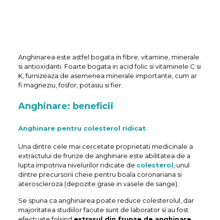
Anghinarea este astfel bogata in fibre, vitamine, minerale
si antioxidanti. Foarte bogata in acid folic si vitaminele C si
K, furnizeaza de asemenea minerale importante, cum ar
fi magneziu, fosfor, potasiu si fier.
Anghinare: beneficii
Anghinare pentru colesterol ridicat
Una dintre cele mai cercetate proprietati medicinale a
extractului de frunze de anghinare este abilitatea de a
lupta impotriva nivelurilor ridicate de
colesterol
, unul
dintre precursorii cheie pentru boala coronariana si
ateroscleroza (depozite grase in vasele de sange).
Se spuna ca anghinarea poate reduce colesterolul, dar
majoritatea studiilor facute sunt de laborator si au fost
efectuate folsind
extrasul din frunze de anghinare
.