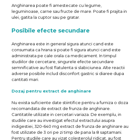
Anghinarea poate fi amestecate cu legume,
leguminoase, carne sau fructe de mare. Poate fi prajita in
ulei, gatita la cuptor sau pe gratar.
Posibile efecte secundare
Anghinarea este in general sigura atunci cand este
consumata ca hrana si poate fi sigura atunci cand este
administrata pe cale orala ca medicament. In timpul
studiilor de cercetare, singurele efecte secundare
semnificative au fost flatulenta si slabiciunea. Alte reactii
adverse posibile includ disconfort gastric si diaree dupa
cantitati mari.
Dozaj pentru extract de anghinare
Nu exista suficiente date stiintifice pentru a furniza o doza
recomandata de extract de frunza de anghinare.
Cantitatile utilizate in cercetari variaza. De exemplu, in
studiile care au investigat efectul extractului asupra
indigestiei, 320-640 mg extract de frunza de anghinare au
fost utilizate de 3 ori pe zi timp de pana la 8 saptamani.
Pentru studiile care au vizat colesterolul ridicat, au fost