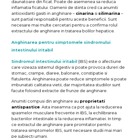
daunatoare din ficat. Poate de asemenea sa reduca
inflamatia ficatului. Oamenii de stiinta cred ca anumiti
antioxidanti gasiti in anghinare –
cinarina
si
silimarina
–
sunt partial responsabili pentru aceste beneficii. Sunt
necesare mai multe cercetari pentru a confirma rolul
extractului de anghinare in tratarea bolilor hepatice.
Anghinarea pentru simptomele sindromului
intestinului iritabil
Sindromul intestinului iritabil
(IBS) este o afectiune
care vizeaza sistemul digestiv si poate provoca dureri de
stomac, crampe, diaree, balonare, constipatie si
flatulenta. Anghinarea poate reduce simptomele si poate
imbunatati calitatea vietii, dar majoritatea studiilor sunt
facute folosind extracte de frunze de anghinare.
Anumiti compusi din anghinare au
proprietati
antispastice
. Asta inseamna ca pot ajuta la reducerea
spasmelor musculare frecvente in IBS, la echilibrarea
bacteriilor intestinale si la reducerea inflamatiei. In timp
ce extractul de anghinare pare promitator pentru
tratarea simptomelor IBS, sunt necesare studii mai mari
pe subiecti umani.