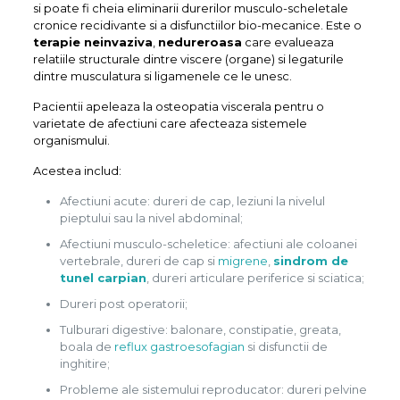
si poate fi cheia eliminarii durerilor musculo-scheletale
cronice recidivante si a disfunctiilor bio-mecanice. Este o
terapie neinvaziva
,
nedureroasa
care evalueaza
relatiile structurale dintre viscere (organe) si legaturile
dintre musculatura si ligamenele ce le unesc.
Pacientii apeleaza la osteopatia viscerala pentru o
varietate de afectiuni care afecteaza sistemele
organismului.
Acestea includ:
Afectiuni acute: dureri de cap, leziuni la nivelul
pieptului sau la nivel abdominal;
Afectiuni musculo-scheletice: afectiuni ale coloanei
vertebrale, dureri de cap si
migrene
,
sindrom de
tunel carpian
, dureri articulare periferice si sciatica;
Dureri post operatorii;
Tulburari digestive: balonare, constipatie, greata,
boala de
reflux gastroesofagian
si disfunctii de
inghitire;
Probleme ale sistemului reproducator: dureri pelvine