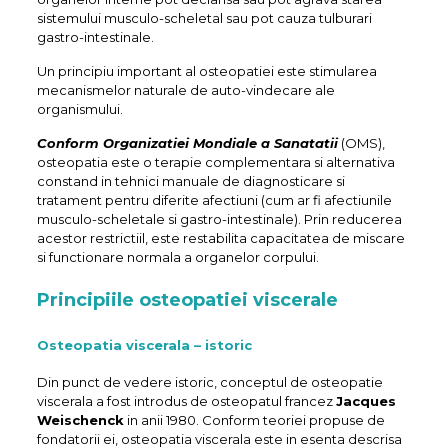
sistemului musculo-scheletal sau pot cauza tulburari
gastro-intestinale.
Un principiu important al osteopatiei este stimularea
mecanismelor naturale de auto-vindecare ale
organismului.
Conform Organizatiei Mondiale a Sanatatii
(OMS),
osteopatia este o terapie complementara si alternativa
constand in tehnici manuale de diagnosticare si
tratament pentru diferite afectiuni (cum ar fi afectiunile
musculo-scheletale si gastro-intestinale). Prin reducerea
acestor restrictiil, este restabilita capacitatea de miscare
si functionare normala a organelor corpului.
Principiile osteopatiei viscerale
Osteopatia viscerala – istoric
Din punct de vedere istoric, conceptul de osteopatie
viscerala a fost introdus de osteopatul francez
Jacques
Weischenck
in anii 1980. Conform teoriei propuse de
fondatorii ei, osteopatia viscerala este in esenta descrisa