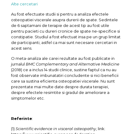
Alte cercetari
Au fost efectuate studii si pentru a analiza efectele
osteopatiei viscerale asupra durerii de spate. Sedintele
de 6 saptamani de terapie de acest tip au fost utile
pentru pacieti cu dureri cronice de spate ne-specifice si
constipatie. Studiul a fost efectuat insa pe un grup limitat
de participanti, astfel ca mai sunt necesare cercetari in
acest sens.
O meta-analiza ale carei rezultate au fost publicate in
jurnalul
BMC Complementary and Alternative Medicine
(2018) ce a inclus 14 studii clinice, sustine faptul ca nu au
fost observate imbunatatiri concludente si nici beneficii
care sa sustina eficienta osteopatiei viscerale. Nu sunt
prezentate mai multe date despre durata terapiei,
despre efectele resimtite si gradul de ameliorare a
simptomelor etc.
Referinte
:
(1)
Scientific evidence in visceral osteopathy
, link: