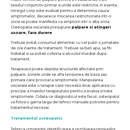
tesutul conjunctiv primar si unde este restrictia. In esenta,
intregul corp este evaluat pentru a determina cauza
simptomelor, deoarece miscarea restrictionata intr-o
zona se poate manifesta ca simptom intr-o alta zona.
Osteopatia viscerala presupune
palpare si atingeri
usoare, fara durere
.
Trebuie evitat consumul alimentar cu cel putin o jumatate
de ora inainte de tratament. Trebuie sa beti apa, sa fiti
hidratat si sa evitati cofeina si alcoolul imediat dupa
tratament.
Terapeutul poate depista structurile afectate prin
palpare, zonele unde se afla tensiunea de baza sau
primara care provoaca simptomele. Manipularea
viscerala este o terapie care necesita doar aplicarea cu
precizie a mainilor terapeutului pentru a evalua si trata
simptomele. Odata ce diagnosticul este facut, osteopatul
va folosi o gama larga de tehnici manuale potrivite pentru
tratamentul necesar.
Tratamentul osteopatic
Tehnica urmareste identificarea si rezolvarea tensiunilor