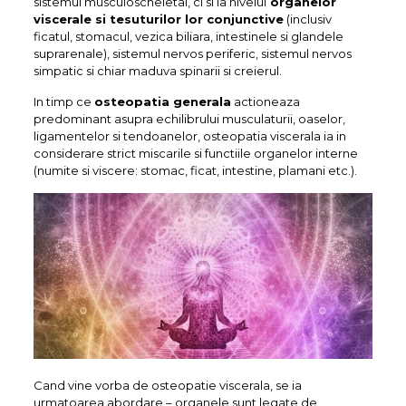
sistemul musculoscheletal, ci si la nivelul
organelor
viscerale si tesuturilor lor conjunctive
(inclusiv
ficatul, stomacul, vezica biliara, intestinele si glandele
suprarenale), sistemul nervos periferic, sistemul nervos
simpatic si chiar maduva spinarii si creierul.
In timp ce
osteopatia generala
actioneaza
predominant asupra echilibrului musculaturii, oaselor,
ligamentelor si tendoanelor, osteopatia viscerala ia in
considerare strict miscarile si functiile organelor interne
(numite si viscere: stomac, ficat, intestine, plamani etc.).
Cand vine vorba de osteopatie viscerala, se ia
urmatoarea abordare – organele sunt legate de