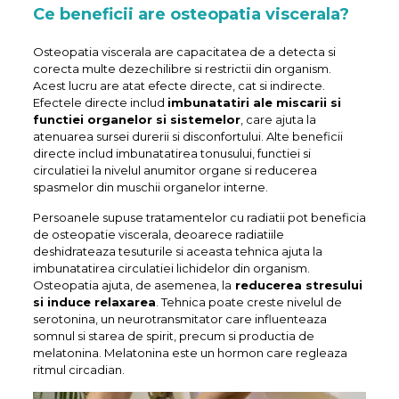
Ce beneficii are osteopatia viscerala?
Osteopatia viscerala are capacitatea de a detecta si
corecta multe dezechilibre si restrictii din organism.
Acest lucru are atat efecte directe, cat si indirecte.
Efectele directe includ
imbunatatiri ale miscarii si
functiei organelor si sistemelor
, care ajuta la
atenuarea sursei durerii si disconfortului. Alte beneficii
directe includ imbunatatirea tonusului, functiei si
circulatiei la nivelul anumitor organe si reducerea
spasmelor din muschii organelor interne.
Persoanele supuse tratamentelor cu radiatii pot beneficia
de osteopatie viscerala, deoarece radiatiile
deshidrateaza tesuturile si aceasta tehnica ajuta la
imbunatatirea circulatiei lichidelor din organism.
Osteopatia ajuta, de asemenea, la
reducerea stresului
si induce relaxarea
. Tehnica poate creste nivelul de
serotonina, un neurotransmitator care influenteaza
somnul si starea de spirit, precum si productia de
melatonina. Melatonina este un hormon care regleaza
ritmul circadian.