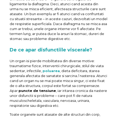
ligamente la diafragma. Deci, atunci cand acesta din
urma nu se misca eficient, afecteaza structurile care sunt
atasate. Un bun exemplu ar fi atunci cand va confruntati
cu situatii stresante – in aceste cazuri, dezvoltati un model
de respiratie superficiala. Daca diafragma nu se misca asa
cum ar trebui, unele organe interne vor fi afectate. Pe
termen lung, ar putea duce la arsuri la stomac, dureri de
stomac sau probleme digestive etc.
De ce apar disfunctiile viscerale?
Un organ isi pierde mobilitatea din diverse motive:
traumatisme fizice, interventii chirurgicale, stilul de viata
sedentar, infectiile,
poluarea
, dieta deficitara, starea
generala afectata de sanatate si sarcina / nasterea. Atunci
cand un organ nu se mai poate misca singur, ci este fixat
de o alta structura, corpul este fortat sa compenseze.
Apar
puncte de tensiune
, iar iritarea cronica da nastere
unor disfunctii si probleme – care pot fi de natura
musculoscheletala, vasculara, nervoasa, urinara,
respiratorie sau digestiva etc.
Toate organele sunt atasate de alte structuri din corp,