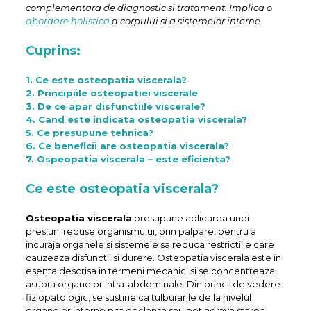
complementara de diagnostic si tratament. Implica o
abordare holistica
a corpului si a sistemelor interne.
Cuprins:
1. Ce este osteopatia viscerala?
2. Principiile osteopatiei viscerale
3. De ce apar disfunctiile viscerale?
4. Cand este indicata osteopatia viscerala?
5. Ce presupune tehnica?
6. Ce beneficii are osteopatia viscerala?
7. Ospeopatia viscerala – este eficienta?
Ce este osteopatia viscerala?
Osteopatia viscerala
presupune aplicarea unei
presiuni reduse organismului, prin palpare, pentru a
incuraja organele si sistemele sa reduca restrictiile care
cauzeaza disfunctii si durere. Osteopatia viscerala este in
esenta descrisa in termeni mecanici si se concentreaza
asupra organelor intra-abdominale. Din punct de vedere
fiziopatologic, se sustine ca tulburarile de la nivelul
organelor interne pot declansa sau pot agrava starea