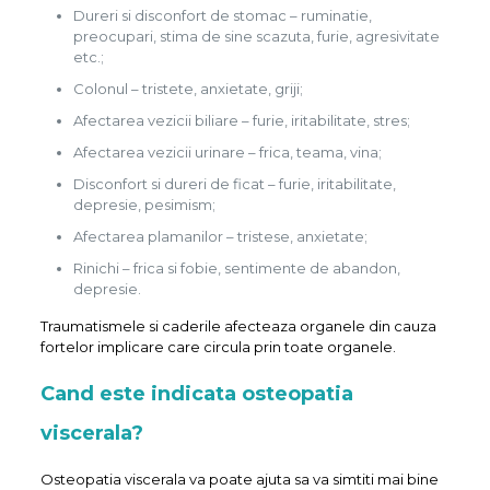
Dureri si disconfort de stomac – ruminatie,
preocupari, stima de sine scazuta, furie, agresivitate
etc.;
Colonul – tristete, anxietate, griji;
Afectarea vezicii biliare – furie, iritabilitate, stres;
Afectarea vezicii urinare – frica, teama, vina;
Disconfort si dureri de ficat – furie, iritabilitate,
depresie, pesimism;
Afectarea plamanilor – tristese, anxietate;
Rinichi – frica si fobie, sentimente de abandon,
depresie.
Traumatismele si caderile afecteaza organele din cauza
fortelor implicare care circula prin toate organele.
Cand este indicata osteopatia
viscerala?
Osteopatia viscerala va poate ajuta sa va simtiti mai bine