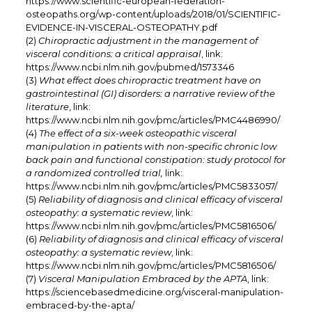
https://www.scientific-european-federation-
osteopaths.org/wp-content/uploads/2018/01/SCIENTIFIC-
EVIDENCE-IN-VISCERAL-OSTEOPATHY.pdf
(2)
Chiropractic adjustment in the management of
visceral conditions: a critical appraisal
, link:
https://www.ncbi.nlm.nih.gov/pubmed/1573346
(3)
What effect does chiropractic treatment have on
gastrointestinal (GI) disorders: a narrative review of the
literature
, link:
https://www.ncbi.nlm.nih.gov/pmc/articles/PMC4486990/
(4)
The effect of a six-week osteopathic visceral
manipulation in patients with non-specific chronic low
back pain and functional constipation: study protocol for
a randomized controlled trial,
link:
https://www.ncbi.nlm.nih.gov/pmc/articles/PMC5833057/
(5)
Reliability of diagnosis and clinical efficacy of visceral
osteopathy: a systematic review
, link:
https://www.ncbi.nlm.nih.gov/pmc/articles/PMC5816506/
(6)
Reliability of diagnosis and clinical efficacy of visceral
osteopathy: a systematic review
, link:
https://www.ncbi.nlm.nih.gov/pmc/articles/PMC5816506/
(7)
Visceral Manipulation Embraced by the APTA
, link:
https://sciencebasedmedicine.org/visceral-manipulation-
embraced-by-the-apta/