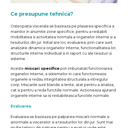
Ce presupune tehnica?
Osteopatia viscerala se bazeaza pe plasarea specifica a
mainilor in anumite zone specifice, pentru a restabili
mobilitatea si activitatea normala a organelor interne si a
tesuturilor din jur. Initial are loc evaluarea, prin care sunt
analizate dinamica organelor interne, functionalitatea lor,
structurile interne individual si in raport cu ale tesuturi si
sisteme.
Aceste
miscari specifice
pot imbunatati functionarea
organelor interne, a sistemelor in care functioneaza
organele si redau integritatea structurala a intregului
corp. Miscarile sunt blande si lente, atat pentru a analiza,
cat si pentru a reda functiile normale. Actioneaza ajutand
organele interne sa isi restabileasca functiile normale.
Evaluarea
Evaluarea se bazeaza pe palparea miscarii normale si
anormale a viscerelor si a tesuturilor lor din jur. Sunt mai
multe tehnici de palpare pentru a evalua unde este