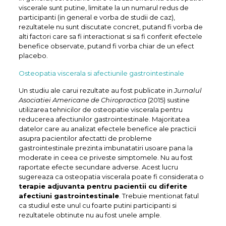
viscerale sunt putine, limitate la un numarul redus de
participanti (in general e vorba de studii de caz),
rezultatele nu sunt discutate concret, putand fi vorba de
alti factori care sa fi interactionat si sa fi conferit efectele
benefice observate, putand fi vorba chiar de un efect
placebo.
Osteopatia viscerala si afectiunile gastrointestinale
Un studiu ale carui rezultate au fost publicate in
Jurnalul
Asociatiei Americane de Chiropractica
(2015) sustine
utilizarea tehnicilor de osteopatie viscerala pentru
reducerea afectiunilor gastrointestinale. Majoritatea
datelor care au analizat efectele benefice ale practicii
asupra pacientilor afectatti de probleme
gastrointestinale prezinta imbunatatiri usoare pana la
moderate in ceea ce priveste simptomele. Nu au fost
raportate efecte secundare adverse. Acest lucru
sugereaza ca osteopatia viscerala poate fi considerata o
terapie adjuvanta pentru pacientii cu diferite
afectiuni gastrointestinale
. Trebuie mentionat fatul
ca studiul este unul cu foarte putini participanti si
rezultatele obtinute nu au fost unele ample.