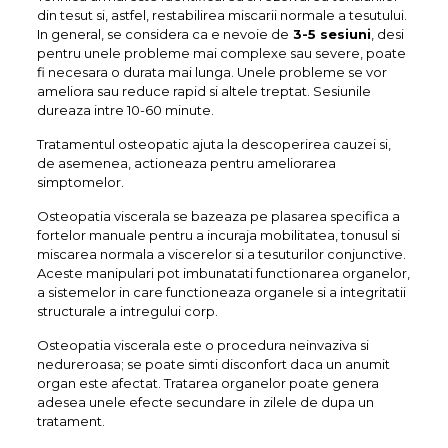
din tesut si, astfel, restabilirea miscarii normale a tesutului.
In general, se considera ca e nevoie de
3-5 sesiuni
, desi
pentru unele probleme mai complexe sau severe, poate
fi necesara o durata mai lunga. Unele probleme se vor
ameliora sau reduce rapid si altele treptat. Sesiunile
dureaza intre 10-60 minute.
Tratamentul osteopatic ajuta la descoperirea cauzei si,
de asemenea, actioneaza pentru ameliorarea
simptomelor.
Osteopatia viscerala se bazeaza pe plasarea specifica a
fortelor manuale pentru a incuraja mobilitatea, tonusul si
miscarea normala a viscerelor si a tesuturilor conjunctive.
Aceste manipulari pot imbunatati functionarea organelor,
a sistemelor in care functioneaza organele si a integritatii
structurale a intregului corp.
Osteopatia viscerala este o procedura neinvaziva si
nedureroasa; se poate simti disconfort daca un anumit
organ este afectat. Tratarea organelor poate genera
adesea unele efecte secundare in zilele de dupa un
tratament.