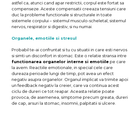
astfel ca, atunci cand apar restrictii, corpul este fortat sa
compenseze. Aceste compensatii creeaza tensiuni care
duc la probleme functionale si structurale in toate
sistemele corpului – sistemul musculo-scheletal, sistemul
nervos, respirator si digestiv, si nu numai.
Organele, emotiile si stresul
Probabil te-ai confruntat si tu cu situatii in care esti nervos
si simti un disconfort in stomac. Este o relatie stransa intre
functionarea organelor interne si emotiile
pe care
la avem. Reactiile emotionale, in special cele care
dureaza perioade lungi de timp, pot avea un efect
negativ asupra organelor. Organul implicat va trimite apoi
un feedback negativ la creier, care va continua acest
ciclu de dureri ce tot reapar. Aceasta relatie poate
provoca, de asemenea, simptome precum greata, dureri
de cap, arsuri la stomac, insomnii, palpitatii si ulcere.