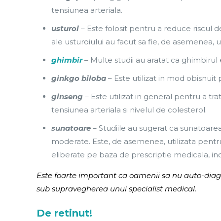
tensiunea arteriala.
usturoi
– Este folosit pentru a reduce riscul de
ale usturoiului au facut sa fie, de asemenea, uti
ghimbir
– Multe studii au aratat ca ghimbirul e
ginkgo biloba
– Este utilizat in mod obisnuit p
ginseng
– Este utilizat in general pentru a t
tensiunea arteriala si nivelul de colesterol.
sunatoare
– Studiile au sugerat ca sunatoarea
moderate. Este, de asemenea, utilizata pent
eliberate pe baza de prescriptie medicala, incl
Este foarte important ca oamenii sa nu auto-diag
sub supravegherea unui specialist medical.
De retinut!