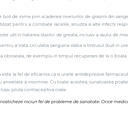
 boli de inima prin scaderea nivelurilor de grasimi din sange s
lizat pentru a combate racelile, sinuzita si alte infectii respir
ste util in tratarea starilor de greata, inclusiv a raului de mis
entru a trata circulatia sanguina slaba si tinitusul (tiuit in ure
rata oboseala, de exemplu in timpul recuperarii de la o boal
 este la fel de eficienta ca si unele antidepresive farmaceut
ru anxietate si insomnie. Cu toate acestea, sunatoarea po
usiv pilula contraceptiva orala.
nosticheze niciun fel de probleme de sanatate. Orice medic