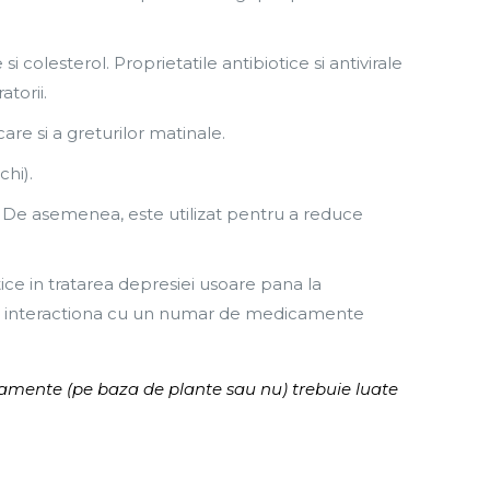
i colesterol. Proprietatile antibiotice si antivirale
atorii.
care si a greturilor matinale.
chi).
a. De asemenea, este utilizat pentru a reduce
ice in tratarea depresiei usoare pana la
ate interactiona cu un numar de medicamente
amente (pe baza de plante sau nu) trebuie luate