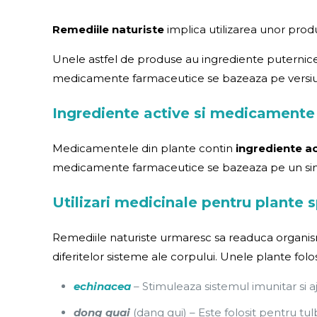
Remediile naturiste
implica utilizarea unor prod
Unele astfel de produse au ingrediente puternice
medicamente farmaceutice se bazeaza pe versiuni 
Ingrediente active si medicamente
Medicamentele din plante contin
ingrediente ac
medicamente farmaceutice se bazeaza pe un singur
Utilizari medicinale pentru plante s
Remediile naturiste urmaresc sa readuca organismul
diferitelor sisteme ale corpului. Unele plante folosi
echinacea
– Stimuleaza sistemul imunitar si a
dong quai
(dang gui) – Este folosit pentru t