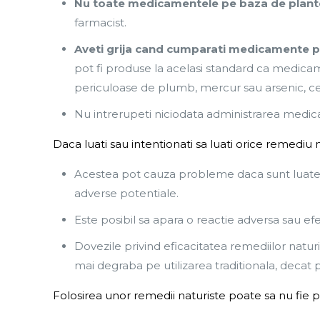
Nu toate medicamentele pe baza de plante
farmacist.
Aveti grija cand cumparati medicamente pe
pot fi produse la acelasi standard ca medicam
periculoase de plumb, mercur sau arsenic, 
Nu intrerupeti niciodata administrarea medic
Daca luati sau intentionati sa luati orice remediu 
Acestea pot cauza probleme daca sunt luate 
adverse potentiale.
Este posibil sa apara o reactie adversa sau
Dovezile privind eficacitatea remediilor naturis
mai degraba pe utilizarea traditionala, decat pe
Folosirea unor remedii naturiste poate sa nu fie p