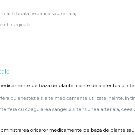
m ar fi boala hepatica sau renala;
 chirurgicala;
cale
 medicamente pe baza de plante inainte de a efectua o inter
era cu anestezia si alte medicamente utilizate inainte, in 
rfera cu coagularea sangelui si tensiunea arteriala, ceea c
 administrarea oricaror medicamente pe baza de plante sau 