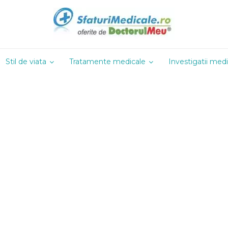
Stil de viata
Tratamente medicale
Investigatii med
Gastroenterologie
Dieta ketogenica
Neurologie
Genetica
Dieta fara lactoza
Oftalmologie
Ginecologie
Dieta 5:2
Oncologie
Hematologie
Dieta anti-migrene
ORL
erologie
Hepatologie
Dieta Atkins
Ortopedie
e
Nefrologie
Dieta Paleo
Pediatrie
gie
Neonatologie
Dieta macrobiotica
Pneumologie
Dieta mediteraneeana
Dieta vegetariana