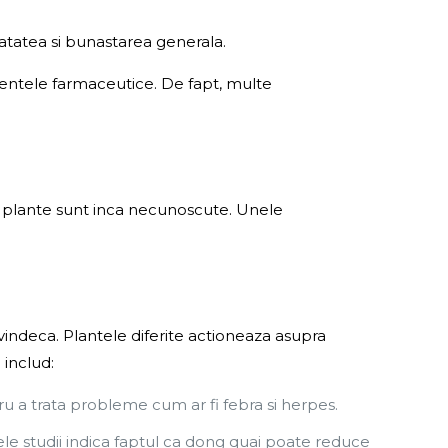
natatea si bunastarea generala.
mentele farmaceutice. De fapt, multe
e plante sunt inca necunoscute. Unele
vindeca. Plantele diferite actioneaza asupra
 includ:
ru a trata probleme cum ar fi febra si herpes.
le studii indica faptul ca dong quai poate reduce