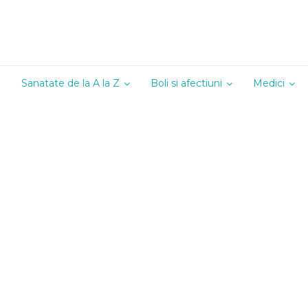
Sanatate de la A la Z
Boli si afectiuni
Medici
Alergologie
Andrologie
Cardiologie
Chirurgie
Dermatoven
Diabetologi
Endocrinolo