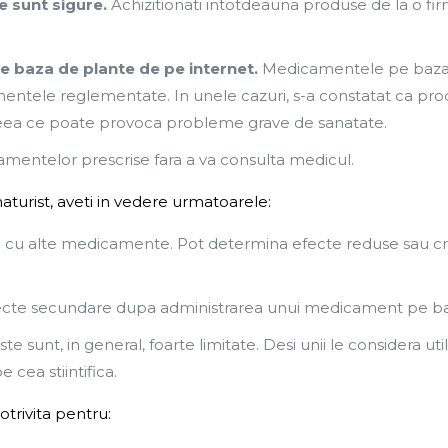
 sunt sigure.
Achizitionati intotdeauna produse de la o fir
 baza de plante de pe internet.
Medicamentele pe baza d
entele reglementate. In unele cazuri, s-a constatat ca prod
ceea ce poate provoca probleme grave de sanatate.
amentelor prescrise fara a va consulta medicul.
naturist, aveti in vedere urmatoarele:
cu alte medicamente. Pot determina efecte reduse sau cres
 efecte secundare dupa administrarea unui medicament pe b
te sunt, in general, foarte limitate. Desi unii le considera uti
 cea stiintifica.
otrivita pentru: