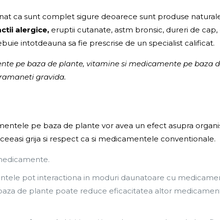
onat ca sunt complet sigure deoarece sunt produse natural
ctii alergice,
eruptii cutanate, astm bronsic, dureri de cap, g
uie intotdeauna sa fie prescrise de un specialist calificat.
imente pe baza de plante, vitamine si medicamente pe baza de
 ramaneti gravida.
ntele pe baza de plante vor avea un efect asupra organismu
aceeasi grija si respect ca si medicamentele conventionale.
 medicamente.
tele pot interactiona in moduri daunatoare cu medicamente
baza de plante poate reduce eficacitatea altor medicamente