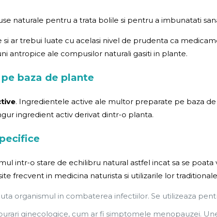
use naturale pentru a trata bolile si pentru a imbunatati sa
 si ar trebui luate cu acelasi nivel de prudenta ca medica
antropice ale compusilor naturali gasiti in plante.
 pe baza de plante
tive
. Ingredientele active ale multor preparate pe baza d
 ingredient activ derivat dintr-o planta.
pecifice
 intr-o stare de echilibru natural astfel incat sa se poata 
te frecvent in medicina naturista si utilizarile lor traditionale
juta organismul in combaterea infectiilor. Se utilizeaza pent
ulburari ginecologice, cum ar fi simptomele menopauzei. Une