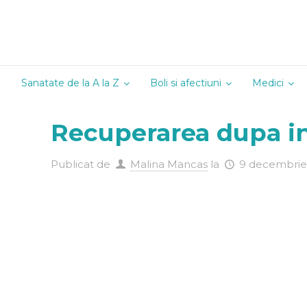
Sanatate de la A la Z
Boli si afectiuni
Medici
Alergologie
Recuperarea dupa in
Andrologie
Cardiologie
Publicat de
Malina Mancas
la
9 decembrie
Chirurgie
Dermatoven
Diabetologi
Endocrinolo