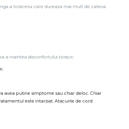
stanga a toracelui care dureaza mai mult de cateva
;
a si inaintea disconfortului toracic.
i.
i va avea putine simptome sau chiar deloc. Chiar
atamentul este intarziat. Atacurile de cord