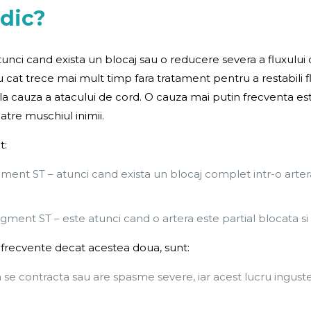
rdic?
nci cand exista un blocaj sau o reducere severa a fluxului 
 cat trece mai mult timp fara tratament pentru a restabili f
ala cauza a atacului de cord. O cauza mai putin frecventa e
atre muschiul inimii.
t:
ment ST – atunci cand exista un blocaj complet intr-o artera
gment ST – este atunci cand o artera este partial blocata si
n frecvente decat acestea doua, sunt:
 se contracta sau are spasme severe, iar acest lucru inguste