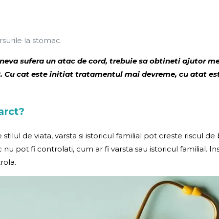
surile la stomac.
va sufera un atac de cord, trebuie sa obtineti ajutor me
2. Cu cat este initiat tratamentul mai devreme, cu atat 
arct?
ilul de viata, varsta si istoricul familial pot creste riscul d
isc nu pot fi controlati, cum ar fi varsta sau istoricul familial.
rola.