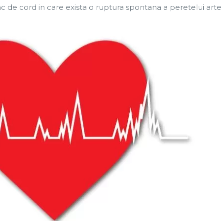
tac de cord in care exista o ruptura spontana a peretelui art