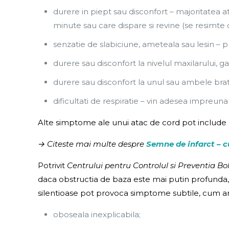
durere in piept sau disconfort – majoritatea 
minute sau care dispare si revine (se resimte
senzatie de slabiciune, ameteala sau lesin – put
durere sau disconfort la nivelul maxilarului, ga
durere sau disconfort la unul sau ambele bra
dificultati de respiratie – vin adesea impreuna 
Alte simptome ale unui atac de cord pot include o
→ Citeste mai multe despre
Semne de infarct – 
Potrivit
Centrului pentru Controlul si Preventia Boli
daca obstructia de baza este mai putin profunda, 
silentioase pot provoca simptome subtile, cum ar 
oboseala inexplicabila;