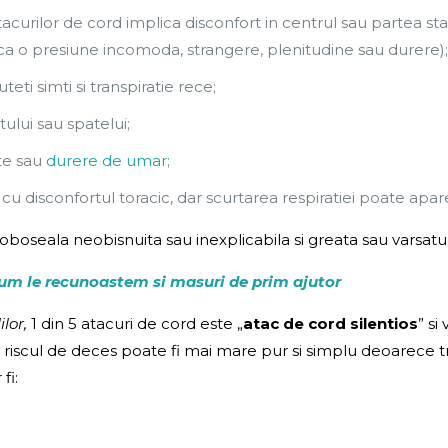
atacurilor de cord implica disconfort in centrul sau partea 
 ca o presiune incomoda, strangere, plenitudine sau durere)
eti simti si transpiratie rece;
tului sau spatelui;
te sau
durere de umar
;
cu disconfortul toracic, dar scurtarea respiratiei poate apare
boseala neobisnuita sau inexplicabila si greata sau varsatur
cum le recunoastem si masuri de prim ajutor
lor,
1 din 5 atacuri de cord este „
atac de cord silentios
” s
riscul de deces poate fi mai mare pur si simplu deoarece tr
fi: