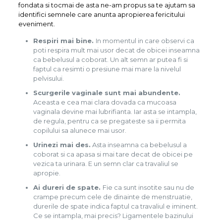
fondata si tocmai de asta ne-am propus sa te ajutam sa
identifici semnele care anunta apropierea fericitului
eveniment.
Respiri mai bine.
In momentul in care observi ca
poti respira mult mai usor decat de obicei inseamna
ca bebelusul a coborat. Un alt semn ar putea fi si
faptul ca resimti o presiune mai mare la nivelul
pelvisului.
Scurgerile vaginale sunt mai abundente.
Aceasta e cea mai clara dovada ca mucoasa
vaginala devine mai lubrifianta. Iar asta se intampla,
de regula, pentru ca se pregateste sa ii permita
copilului sa alunece mai usor.
Urinezi mai des.
Asta inseamna ca bebelusul a
coborat si ca apasa si mai tare decat de obicei pe
vezica ta urinara. E un semn clar ca travaliul se
apropie.
Ai dureri de spate.
Fie ca sunt insotite sau nu de
crampe precum cele de dinainte de menstruatie,
durerile de spate indica faptul ca travaliul e iminent.
Ce se intampla, mai precis? Ligamentele bazinului