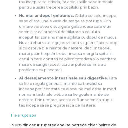
tau incep sa se intinda, iar articulatiile sa se inmoaie
pentru a usura trecerea copilului prin bazin.
Nu mai ai dopul gelatinos.
Odata ce colul incepe
sa se dilate, unele vase de sange se pot rupe. Prin
urmare vei avea o scurgere gelatinoasa care e un
semn clar ca procesul de dilatare a colului a
inceput. Iar zona nu mai e sigilata cu dopul de mucus.
Nu ar trebui sa te ingrijorezi, poti sa „pierzi” acest dop
si cu cateva zile inainte de nastere, deci, in teorie,
mai ai putin timp. Ar trebui, insa, sa mergi la spital in
cazul in care constati ca pierzi totodata si o cantitate
mare de sange (acest lucru ar putea semnala o
problema cu placenta).
Ai deranjamente intestinale sau digestive.
Fara
sa fie o regula generala, inainte ca travaliul sa
inceapa poti constata ca ai scaune mai dese. In mod
normal intestinele trebuie sa fie goale inainte de
nastere. Prin urmare, acesta ar fi un semn ca trupul
tau incepe sa se pregateasca de nastere.
Ti s-a rupt apa
In 10% din cazuri ruperea apei se petrece chiar inainte de