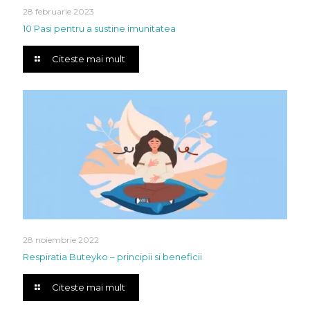
28 februarie 2023
10 Pasi pentru a sustine imunitatea
Citeste mai mult
28 noiembrie 2022
Respiratia Buteyko – principii si beneficii
Citeste mai mult