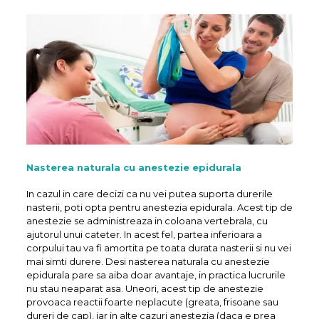
Nasterea naturala cu anestezie epidurala
In cazul in care decizi ca nu vei putea suporta durerile
nasterii, poti opta pentru anestezia epidurala. Acest tip de
anestezie se administreaza in coloana vertebrala, cu
ajutorul unui cateter. In acest fel, partea inferioara a
corpului tau va fi amortita pe toata durata nasterii si nu vei
mai simti durere. Desi nasterea naturala cu anestezie
epidurala pare sa aiba doar avantaje, in practica lucrurile
nu stau neaparat asa. Uneori, acest tip de anestezie
provoaca reactii foarte neplacute (greata, frisoane sau
dureri de cap), iar in alte cazuri anestezia (daca e prea