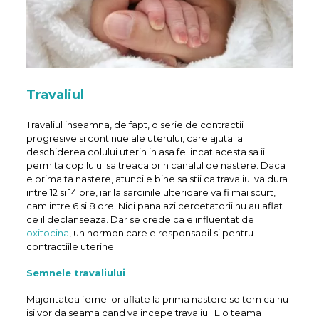
Travaliul
Travaliul inseamna, de fapt, o serie de contractii
progresive si continue ale uterului, care ajuta la
deschiderea colului uterin in asa fel incat acesta sa ii
permita copilului sa treaca prin canalul de nastere. Daca
e prima ta nastere, atunci e bine sa stii ca travaliul va dura
intre 12 si 14 ore, iar la sarcinile ulterioare va fi mai scurt,
cam intre 6 si 8 ore. Nici pana azi cercetatorii nu au aflat
ce il declanseaza. Dar se crede ca e influentat de
oxitocina
, un hormon care e responsabil si pentru
contractiile uterine.
Semnele travaliului
Majoritatea femeilor aflate la prima nastere se tem ca nu
isi vor da seama cand va incepe travaliul. E o teama