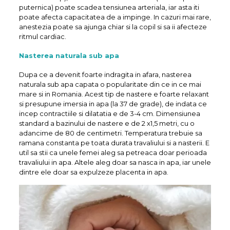
puternica) poate scadea tensiunea arteriala, iar asta iti
poate afecta capacitatea de a impinge. In cazuri mai rare,
anestezia poate sa ajunga chiar si la copil si sa ii afecteze
ritmul cardiac.
Nasterea naturala sub apa
Dupa ce a devenit foarte indragita in afara, nasterea
naturala sub apa capata o popularitate din ce in ce mai
mare si in Romania. Acest tip de nastere e foarte relaxant
si presupune imersia in apa (la 37 de grade), de indata ce
incep contractiile si dilatatia e de 3-4 cm. Dimensiunea
standard a bazinului de nastere e de 2 x1,5 metri, cu o
adancime de 80 de centimetri. Temperatura trebuie sa
ramana constanta pe toata durata travaliului si a nasterii. E
util sa stii ca unele femei aleg sa petreaca doar perioada
travaliului in apa. Altele aleg doar sa nasca in apa, iar unele
dintre ele doar sa expulzeze placenta in apa.