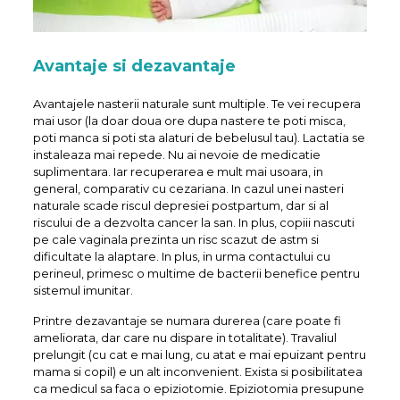
Avantaje si dezavantaje
Avantajele nasterii naturale sunt multiple. Te vei recupera
mai usor (la doar doua ore dupa nastere te poti misca,
poti manca si poti sta alaturi de bebelusul tau). Lactatia se
instaleaza mai repede. Nu ai nevoie de medicatie
suplimentara. Iar recuperarea e mult mai usoara, in
general, comparativ cu cezariana. In cazul unei nasteri
naturale scade riscul depresiei postpartum, dar si al
riscului de a dezvolta cancer la san. In plus, copiii nascuti
pe cale vaginala prezinta un risc scazut de astm si
dificultate la alaptare. In plus, in urma contactului cu
perineul, primesc o multime de bacterii benefice pentru
sistemul imunitar.
Printre dezavantaje se numara durerea (care poate fi
ameliorata, dar care nu dispare in totalitate). Travaliul
prelungit (cu cat e mai lung, cu atat e mai epuizant pentru
mama si copil) e un alt inconvenient. Exista si posibilitatea
ca medicul sa faca o epiziotomie. Epiziotomia presupune