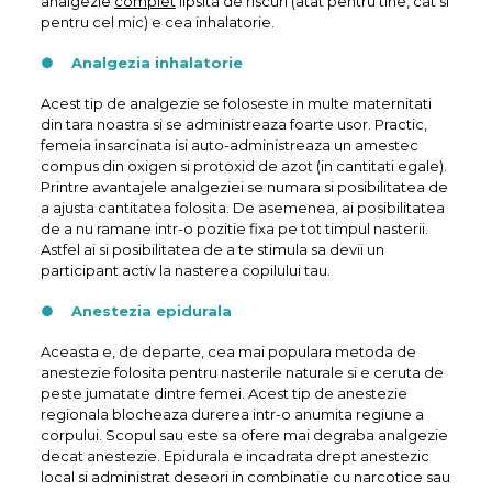
analgezie
complet
lipsita de riscuri (atat pentru tine, cat si
pentru cel mic) e cea inhalatorie.
● Analgezia inhalatorie
Acest tip de analgezie se foloseste in multe maternitati
din tara noastra si se administreaza foarte usor. Practic,
femeia insarcinata isi auto-administreaza un amestec
compus din oxigen si protoxid de azot (in cantitati egale).
Printre avantajele analgeziei se numara si posibilitatea de
a ajusta cantitatea folosita. De asemenea, ai posibilitatea
de a nu ramane intr-o pozitie fixa pe tot timpul nasterii.
Astfel ai si posibilitatea de a te stimula sa devii un
participant activ la nasterea copilului tau.
● Anestezia epidurala
Aceasta e, de departe, cea mai populara metoda de
anestezie folosita pentru nasterile naturale si e ceruta de
peste jumatate dintre femei. Acest tip de anestezie
regionala blocheaza durerea intr-o anumita regiune a
corpului. Scopul sau este sa ofere mai degraba analgezie
decat anestezie. Epidurala e incadrata drept anestezic
local si administrat deseori in combinatie cu narcotice sau