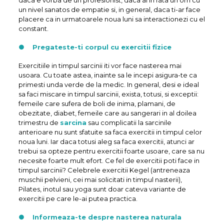
daca e vorba de un profesionist, daca ai in fata un om cu
un nivel sanatos de empatie si, in general, daca ti-ar face
placere ca in urmatoarele noua luni sa interactionezi cu el
constant.
● Pregateste-ti corpul cu exercitii fizice
Exercitiile in timpul sarcinii iti vor face nasterea mai
usoara. Cu toate astea, inainte sa le incepi asigura-te ca
primesti unda verde de la medic. In general, desi e ideal
sa faci miscare in timpul sarcinii, exista, totusi, si exceptii:
femeile care sufera de boli de inima, plamani, de
obezitate, diabet, femeile care au sangerari in al doilea
trimestru de
sarcina
sau complicatii la sarcinile
anterioare nu sunt sfatuite sa faca exercitii in timpul celor
noua luni. Iar daca totusi aleg sa faca exercitii, atunci ar
trebui sa opteze pentru exercitii foarte usoare, care sa nu
necesite foarte mult efort. Ce fel de exercitii poti face in
timpul sarcinii? Celebrele exercitii Kegel (antreneaza
muschii pelvieni, cei mai solicitati in timpul nasterii),
Pilates, inotul sau yoga sunt doar cateva variante de
exercitii pe care le-ai putea practica.
● Informeaza-te despre nasterea naturala