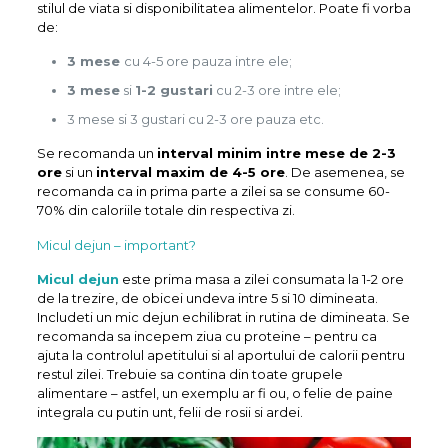
stilul de viata si disponibilitatea alimentelor. Poate fi vorba
de:
3 mese
cu 4-5 ore pauza intre ele;
3 mese
si
1-2 gustari
cu 2-3 ore intre ele;
3 mese si 3 gustari cu 2-3 ore pauza etc.
Se recomanda un
interval minim intre mese de 2-3
ore
si un
interval maxim de 4-5 ore
. De asemenea, se
recomanda ca in prima parte a zilei sa se consume 60-
70% din caloriile totale din respectiva zi.
Micul dejun – important?
Micul dejun
este prima masa a zilei consumata la 1-2 ore
de la trezire, de obicei undeva intre 5 si 10 dimineata.
Includeti un mic dejun echilibrat in rutina de dimineata. Se
recomanda sa incepem ziua cu proteine – pentru ca
ajuta la controlul apetitului si al aportului de calorii pentru
restul zilei. Trebuie sa contina din toate grupele
alimentare – astfel, un exemplu ar fi ou, o felie de paine
integrala cu putin unt, felii de rosii si ardei.