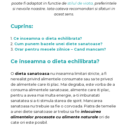
poate fi adaptat in functie de
stilul de viata,
preferintele
si nevoile noastre. Iata cateva recomandari si sfaturi in
acest sens.
Cuprins:
1.
Ce inseamna o dieta echilibrata?
2.
Cum punem bazele unei diete sanatoase?
3.
Orar pentru mesele zilnice – Cand mancam?
Ce inseamna o dieta echilibrata?
O
dieta sanatoasa
nu inseamna limitari stricte, a fi
nerealist privind alimentele consumate sau sa te privezi
de alimentele care iti plac. Mai degraba, este vorba de a
consuma alimentele sanatoase, alimente care iti plac,
pentru a avea mai multa energie, a-ti imbunatati
sanatatea si a-ti stimula starea de spirit. Mancarea
sanatoasa nu trebuie sa fie o corvoada. Piatra de temelie
a unei diete sanatoase ar trebui sa fie
inlocuirea
alimentelor procesate cu alimente naturale
ori de
cate ori este posibil.