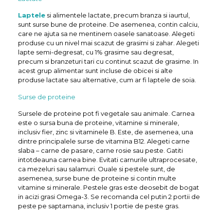
Laptele
si alimentele lactate, precum branza si iaurtul,
sunt surse bune de proteine. De asemenea, contin calciu,
care ne ajuta sa ne mentinem oasele sanatoase. Alegeti
produse cu un nivel mai scazut de grasimi si zahar. Alegeti
lapte semi-degresat, cu 1% grasime sau degresat,
precum si branzeturi tari cu continut scazut de grasime. In
acest grup alimentar sunt incluse de obicei si alte
produse lactate sau alternative, cum ar fi laptele de soia.
Surse de proteine
Sursele de proteine pot fi vegetale sau animale. Carnea
este o sursa buna de proteine, vitamine si minerale,
inclusiv fier, zinc si vitaminele B. Este, de asemenea, una
dintre principalele surse de vitamina B12. Alegeti carne
slaba – carne de pasare, carne rosie sau peste. Gatiti
intotdeauna carnea bine. Evitati carnurile ultraprocesate,
ca mezeluri sau salamuri. Ouale si pestele sunt, de
asemenea, surse bune de proteine ​​si contin multe
vitamine si minerale. Pestele gras este deosebit de bogat
in acizi grasi Omega-3. Se recomanda cel putin 2 portii de
peste pe saptamana, inclusiv 1 portie de peste gras.