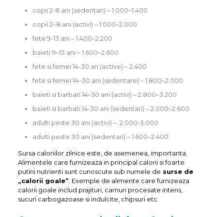
copii 2-8 ani (sedentari) – 1.000–1.400
copii 2–8 ani (activi) – 1.000–2.000
fete 9-13 ani – 1.400–2.200
baieti 9–13 ani – 1.600–2.600
fete si femei 14-30 an (active) – 2.400
fete si femei 14–30 ani (sedentare) – 1.800–2.000
baieti si barbati 14–30 ani (activi) – 2.800–3.200
baieti si barbati 14-30 ani (sedentari) – 2.000–2.600
adulti peste 30 ani (activi) – 2.000-3.000
adulti peste 30 ani (sedentari) – 1.600–2.400
Sursa caloriilor zilnice este, de asemenea, importanta.
Alimentele care furnizeaza in principal calorii si foarte
putini nutrienti sunt cunoscute sub numele de
surse de
„calorii goale”
. Exemple de alimente care furnizeaza
calorii goale includ prajituri, carnuri procesate intens,
sucuri carbogazoase si indulcite, chipsuri etc.