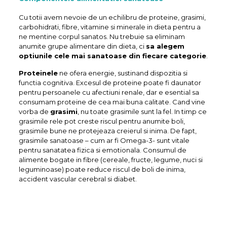
Cu totii avem nevoie de un echilibru de proteine, grasimi,
carbohidrati, fibre, vitamine si minerale in dieta pentru a
ne mentine corpul sanatos. Nu trebuie sa eliminam
anumite grupe alimentare din dieta, ci
sa alegem
optiunile cele mai sanatoase din fiecare categorie
.
Proteinele
ne ofera energie, sustinand dispozitia si
functia cognitiva. Excesul de proteine ​​poate fi daunator
pentru persoanele cu afectiuni renale, dar e esential sa
consumam proteine ​​de cea mai buna calitate. Cand vine
vorba de
grasimi
, nu toate grasimile sunt la fel. In timp ce
grasimile rele pot creste riscul pentru anumite boli,
grasimile bune ne protejeaza creierul si inima. De fapt,
grasimile sanatoase – cum ar fi Omega-3- sunt vitale
pentru sanatatea fizica si emotionala. Consumul de
alimente bogate in fibre (cereale, fructe, legume, nuci si
leguminoase) poate reduce riscul de boli de inima,
accident vascular cerebral si diabet.