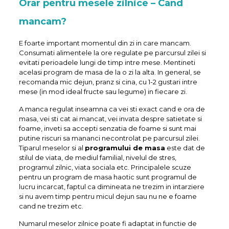
Orar pentru mesele zilnice – Cand
mancam?
E foarte important momentul din zi in care mancam.
Consumati alimentele la ore regulate pe parcursul zilei si
evitati perioadele lungi de timp intre mese. Mentineti
acelasi program de masa de la o zi la alta. In general, se
recomanda mic dejun, pranz si cina, cu 1-2 gustari intre
mese (in mod ideal fructe sau legume) in fiecare zi.
A manca regulat inseamna ca vei sti exact cand e ora de
masa, vei sti cat ai mancat, vei invata despre satietate si
foame, inveti sa accepti senzatia de foame si sunt mai
putine riscuri sa mananci necontrolat pe parcursul zilei.
Tiparul meselor si al
programului de masa
este dat de
stilul de viata, de mediul familial, nivelul de stres,
programul zilnic, viata sociala etc. Principalele scuze
pentru un program de masa haotic sunt programul de
lucru incarcat, faptul ca dimineata ne trezim in intarziere
si nu avem timp pentru micul dejun sau nu ne e foame
cand ne trezim etc.
Numarul meselor zilnice poate fi adaptat in functie de