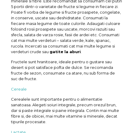
minerale si fibre. Este recomandat sa consumam cel putin
5 portii dintr-o varietate de fructe si legume in fiecare zi.
Poate fi vorba de legume si fructe proaspete, congelate,
in conserve, uscate sau deshidratate. Consumati la
fiecare masa legume de toate culorile. Adaugati culoare
folosind rosii proaspete sau uscate, morcovi razuiti sau
sfecla, salata de varza rosie, fasii de ardei etc. Consumati
cat mai multe verdeturi – salata verde, kale, spanac,
rucola. Incercati sa consumati cat mai multe legume si
verdeturi crude sau
gatite la aburi
.
Fructele sunt hranitoare, ideale pentru o gustare sau
desert si pot satisface pofta de dulce. Se recomanda
fructe de sezon, consumate ca atare, nu sub forma de
suc de fructe.
Cereale
Cerealele sunt importante pentru o alimentatie
sanatoasa. Alegeti soiuri integrale, precum orezul brun,
dar si paste integrale si paine integrala. Contin mai multe
fibre si, de obicei, mai multe vitamine si minerale, decat
tipurile procesate.
Lactate