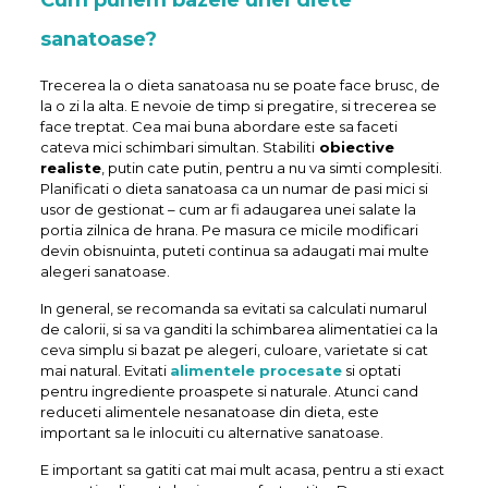
Cum punem bazele unei diete
sanatoase?
Trecerea la o dieta sanatoasa nu se poate face brusc, de
la o zi la alta. E nevoie de timp si pregatire, si trecerea se
face treptat. Cea mai buna abordare este sa faceti
cateva mici schimbari simultan. Stabiliti
obiective
realiste
, putin cate putin, pentru a nu va simti complesiti.
Planificati o dieta sanatoasa ca un numar de pasi mici si
usor de gestionat – cum ar fi adaugarea unei salate la
portia zilnica de hrana. Pe masura ce micile modificari
devin obisnuinta, puteti continua sa adaugati mai multe
alegeri sanatoase.
In general, se recomanda sa evitati sa calculati numarul
de calorii, si sa va ganditi la schimbarea alimentatiei ca la
ceva simplu si bazat pe alegeri, culoare, varietate si cat
mai natural. Evitati
alimentele procesate
si optati
pentru ingrediente proaspete si naturale. Atunci cand
reduceti alimentele nesanatoase din dieta, este
important sa le inlocuiti cu alternative sanatoase.
E important sa gatiti cat mai mult acasa, pentru a sti exact