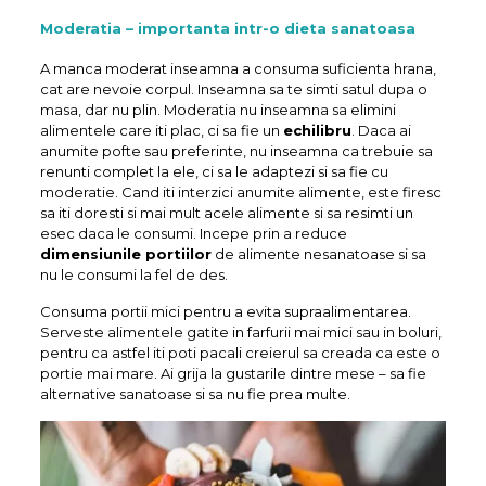
Moderatia – importanta intr-o dieta sanatoasa
A manca moderat inseamna a consuma suficienta hrana,
cat are nevoie corpul. Inseamna sa te simti satul dupa o
masa, dar nu plin. Moderatia nu inseamna sa elimini
alimentele care iti plac, ci sa fie un
echilibru
. Daca ai
anumite pofte sau preferinte, nu inseamna ca trebuie sa
renunti complet la ele, ci sa le adaptezi si sa fie cu
moderatie. Cand iti interzici anumite alimente, este firesc
sa iti doresti si mai mult acele alimente si sa resimti un
esec daca le consumi. Incepe prin a reduce
dimensiunile portiilor
de alimente nesanatoase si sa
nu le consumi la fel de des.
Consuma portii mici pentru a evita supraalimentarea.
Serveste alimentele gatite in farfurii mai mici sau in boluri,
pentru ca astfel iti poti pacali creierul sa creada ca este o
portie mai mare. Ai grija la gustarile dintre mese – sa fie
alternative sanatoase si sa nu fie prea multe.