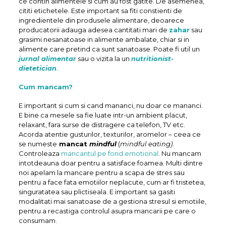
ce contin alimentele si cum au fost gatite. De asemenea,
cititi etichetele. Este important sa fiti constienti de
ingredientele din produsele alimentare, deoarece
producatorii adauga adesea cantitati mari de
zahar
sau
grasimi nesanatoase in alimente ambalate, chiar si in
alimente care pretind ca sunt sanatoase. Poate fi util un
jurnal alimentar
sau o vizita la un
nutritionist-
dietetician
.
Cum mancam?
E important si cum si cand mananci, nu doar ce mananci.
E bine ca mesele sa fie luate intr-un ambient placut,
relaxant, fara surse de distragere ca telefon, TV etc.
Acorda atentie gusturilor, texturilor, aromelor – ceea ce
se numeste
mancat
mindful
(
mindful eating)
.
Controleaza
mancantul pe fond emotional
. Nu mancam
intotdeauna doar pentru a satisface foamea. Multi dintre
noi apelam la mancare pentru a scapa de stres sau
pentru a face fata emotiilor neplacute, cum ar fi tristetea,
singuratatea sau plictiseala. E important sa gasiti
modalitati mai sanatoase de a gestiona stresul si emotiile,
pentru a recastiga controlul asupra mancarii pe care o
consumam.