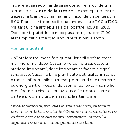
In general, se recomanda sa se consume micul dejun in
termen de
1-2 ore de la trezire
. De exemplu, daca te
trezesti la 6, ar trebui sa mananci micul dejun cel tarziu la
8:00. Pranzul ar trebui sa fie luat undeva intre 11:00 si 13:00.
Mai tarziu, cina ar trebui sa aiba loc intre 16:00 si 18:00.
Daca doriti, puteti lua o mica gustare in jurul orei 21:00,
atat timp cat nu mergeti apoi direct in pat la somn.
Atentie la gustari!
Unii prefera trei mese fara gustari, iar altii prefera mese
mai mici si mai dese. Gustarile ne confera satietate si
nutrienti importanti, dar e important sa facem alegeri
sanatoase. Gustarile bine planificate pot facilita limitarea
dimensiunii portiunilor la mese, permitand o reincarcare
cu energie intre mese si, de asemenea, evitam sa ne fie
prea foame la cina sau pranz. Gustarile trebuie luate ca
parte a programului de masa, nu la intamplare.
Orice schimbare, mai ales in stilul de viata, se face cu
pasi mici, rabdare si atentie! O alimentatie sanatoasa si
variata este esentiala pentru sanatatea intregului
organism si pentru starea generala de bine!