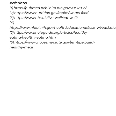
Referinte:
(1) https://pubmed.ncbi.nlm.nih.gov/28137935/
(2) https://www.nutrition.gov/topics/whats-food
(3) https://www.nhs.uk/live-well/eat-well/
(4)
https://www.nhlbi.nih.gov/health/educational/lose_wt/eat/calo
(5) https://www.helpguide.org/articles/healthy-
eating/healthy-eating.htm
(6) https://www.choosemyplate.gov/ten-tips-build-
healthy-meal