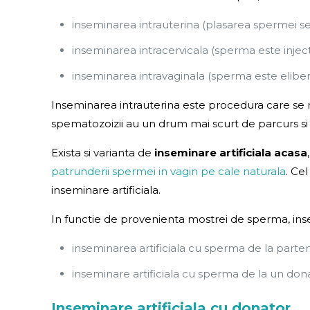
inseminarea intrauterina (plasarea spermei se 
inseminarea intracervicala (sperma este injecta
inseminarea intravaginala (sperma este eliberat
Inseminarea intrauterina este procedura care se rea
spematozoizii au un drum mai scurt de parcurs si
Exista si varianta de
inseminare artificiala acasa
patrunderii spermei in vagin pe cale naturala
. Ce
inseminare artificiala.
In functie de provenienta mostrei de sperma, insem
inseminarea artificiala cu sperma de la parten
inseminare artificiala cu sperma de la un dona
Inseminare artificiala cu donator