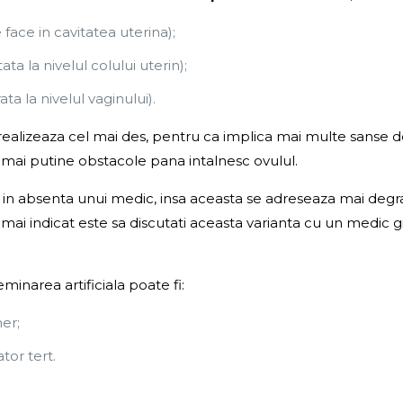
face in cavitatea uterina);
ta la nivelul colului uterin);
a la nivelul vaginului).
lizeaza cel mai des, pentru ca implica mai multe sanse de reus
 mai putine obstacole pana intalnesc ovulul.
, in absenta unui medic, insa aceasta se adreseaza mai degrab
l mai indicat este sa discutati aceasta varianta cu un medic g
inarea artificiala poate fi:
er;
tor tert.