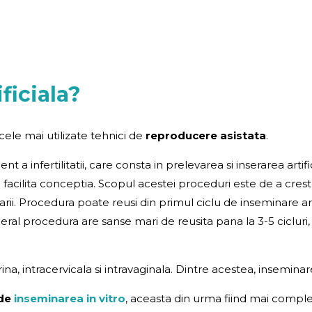
ficiala?
 cele mai utilizate tehnici de
reproducere asistata
.
 a infertilitatii, care consta in prelevarea si inserarea arti
a facilita conceptia. Scopul acestei proceduri este de a cr
ii. Procedura poate reusi din primul ciclu de inseminare art
neral procedura are sanse mari de reusita pana la 3-5 ciclu
rina, intracervicala si intravaginala. Dintre acestea, inseminar
 de
inseminarea in vitro
, aceasta din urma fiind mai complexa