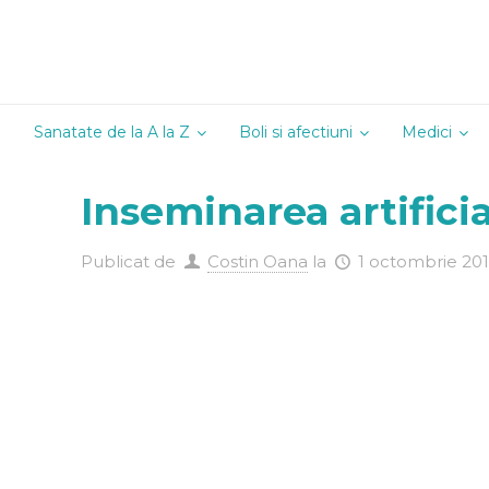
Sanatate de la A la Z
Boli si afectiuni
Medici
Alergologie
Inseminarea artificial
Andrologie
Cardiologie
Publicat de
Costin Oana
la
1 octombrie 20
Chirurgie
Dermatoven
Diabetologi
Endocrinolo