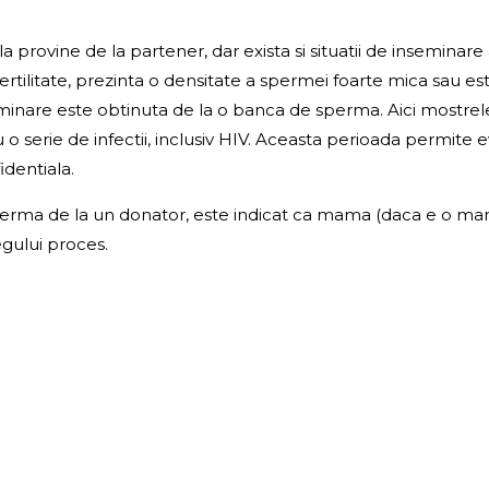
la provine de la partener, dar exista si situatii de inseminar
fertilitate, prezinta o densitate a spermei foarte mica sau es
nseminare este obtinuta de la o banca de sperma. Aici mostr
u o serie de infectii, inclusiv HIV. Aceasta perioada permite e
dentiala.
sperma de la un donator, este indicat ca mama (daca e o ma
egului proces.