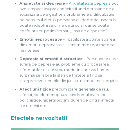
Anxietate si depresie
–
Anxietatea
si
depresia
pot
avea impact asupra capacitatii unei persoane de a
socializa si de a gestiona problemele si dificultatile
pe parcursul zilei. O persoana cu depresie usoara isi
poate indeplini sarcinile de zi cu zi, dar se poate
confrunta cu pesimism sau „lipsa de dispozitie”.
Emotii neprocesate
– Iritabilitatea poate aparea
din emotii neprocesate – sentimente reprimate sau
neintelese.
Depresie si emotii distructive
– Persoanele care
sufera de depresie au probleme cu procesarea
informatiilor din jur si cu modul in care vad lumea,
sunt mai sensibile la stari de tristete si tind sa
interpreteze lucrurile din jur intr-un mod mai negativ.
Afectiuni fizice
precum stare generala de rau,
infectii, raceli, menopauza, sindromul ovarelor
polichistice, hipertiroidism, dureri de dinti si infectii
ale urechii etc.
Efectele nervozitatii