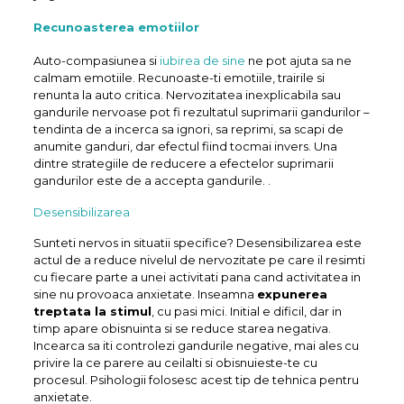
Recunoasterea emotiilor
Auto-compasiunea si
iubirea de sine
ne pot ajuta sa ne
calmam emotiile. Recunoaste-ti emotiile, trairile si
renunta la auto critica. Nervozitatea inexplicabila sau
gandurile nervoase pot fi rezultatul suprimarii gandurilor –
tendinta de a incerca sa ignori, sa reprimi, sa scapi de
anumite ganduri, dar efectul fiind tocmai invers. Una
dintre strategiile de reducere a efectelor suprimarii
gandurilor este de a accepta gandurile. .
Desensibilizarea
Sunteti nervos in situatii specifice? Desensibilizarea este
actul de a reduce nivelul de nervozitate pe care il resimti
cu fiecare parte a unei activitati pana cand activitatea in
sine nu provoaca anxietate. Inseamna
expunerea
treptata la stimul
, cu pasi mici. Initial e dificil, dar in
timp apare obisnuinta si se reduce starea negativa.
Incearca sa iti controlezi gandurile negative, mai ales cu
privire la ce parere au ceilalti si obisnuieste-te cu
procesul. Psihologii folosesc acest tip de tehnica pentru
anxietate.