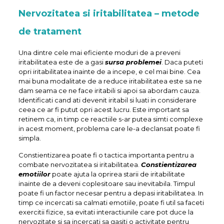
Nervozitatea si iritabilitatea – metode
de tratament
Una dintre cele mai eficiente moduri de a preveni
iritabilitatea este de a gasi
sursa problemei
. Daca puteti
opri iritabilitatea inainte de a incepe, e cel mai bine. Cea
mai buna modalitate de a reduce iritabilitatea este sa ne
dam seama ce ne face iritabili si apoi sa abordam cauza.
Identificati cand ati devenit iritabil si luati in considerare
ceea ce ar fi putut opri acest lucru. Este important sa
retinem ca, in timp ce reactiile s-ar putea simti complexe
in acest moment, problema care le-a declansat poate fi
simpla.
Constientizarea poate fi o tactica importanta pentru a
combate nervozitatea si iritabilitatea.
Constientizarea
emotiilor
poate ajuta la oprirea starii de iritabilitate
inainte de a deveni coplesitoare sau inevitabila. Timpul
poate fi un factor necesar pentru a depasi iritabilitatea. In
timp ce incercati sa calmati emotiile, poate fi util sa faceti
exercitii fizice, sa evitati interactiunile care pot duce la
nervozitate si sa incercati sa gasiti o activitate pentru