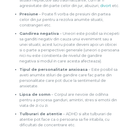
agresivitate din parte celor din jur, abuzuri,
divort
etc.
Presiune
– Poate fi vorba de presiuni din partea
celor din jur pentru a rezolva anumite situatii,
constrangeri etc.
Gandirea negativa
– Uneori este posibil sa incepeti
sa ganditi negativ din cauza unui eveniment sau a
unei situatii, acest lucru poate deveni apoi un obicei
si o parte a perspectivei generale (uneori o persoana
nici nu este constienta de nivelul de gandire
negativa si modul in care acesta afecteaza).
Tipul de personalitate anxioasa
– Este posibil sa
aveti anumite stiluri de gandire care fac parte din
personalitate care pot duce la sentimentul de
anxietate.
Lipsa de somn
– Corpul are nevoie de odihna
pentru a procesa ganduri, amintiri, stres si emotii din
viata de zi cu zi.
Tulburari de atentie
– ADHD si alte tulburari de
atentie pot face ca o persoana sa fie iritabila, cu
dificultati de concentrare etc.