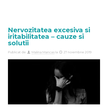
Nervozitatea excesiva si
iritabilitatea – cauze si
solutii
Publicat de
Malina Mancas
la
27 noiembrie 2019