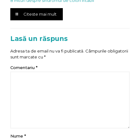
8 Mituri despre sindromul de colon iritabil
Citeste mai mult
Lasă un răspuns
Adresa ta de email nu va fi publicată.
Câmpurile obligatorii
sunt marcate cu
*
Comentariu
*
Nume
*