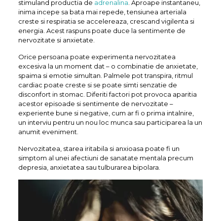
stimuland productia de
adrenalina
. Aproape instantaneu,
inima incepe sa bata mai repede, tensiunea arteriala
creste si respiratia se accelereaza, crescand vigilenta si
energia. Acest raspuns poate duce la sentimente de
nervozitate si anxietate.
Orice persoana poate experimenta nervozitatea
excesiva la un moment dat – o combinatie de anxietate,
spaima si emotie simultan. Palmele pot transpira, ritmul
cardiac poate creste si se poate simti senzatie de
disconfort in stomac. Diferiti factori pot provoca aparitia
acestor episoade si sentimente de nervozitate –
experiente bune si negative, cum ar fi o prima intalnire,
un interviu pentru un nou loc munca sau participarea la un
anumit eveniment.
Nervozitatea, starea iritabila si anxioasa poate fi un
simptom al unei afectiuni de sanatate mentala precum
depresia, anxietatea sau tulburarea bipolara.