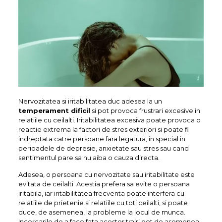
Nervozitatea si iritabilitatea duc adesea la un
temperament dificil
si pot provoca frustrari excesive in
relatiile cu ceilalti. Iritabilitatea excesiva poate provoca o
reactie extrema la factori de stres exteriori si poate fi
indreptata catre persoane fara legatura, in special in
perioadele de depresie, anxietate sau stres sau cand
sentimentul pare sa nu aiba o cauza directa.
Adesea, o persoana cu nervozitate sau iritabilitate este
evitata de ceilalti. Acestia prefera sa evite o persoana
iritabila, iar iritabilitatea frecventa poate interfera cu
relatiile de prietenie si relatiile cu toti ceilalti, si poate
duce, de asemenea, la probleme la locul de munca.
Incercarile de a face fata acestor trairi pot de asemenea