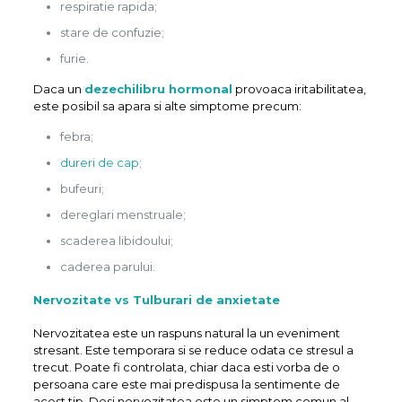
respiratie rapida;
stare de confuzie;
furie.
Daca un
dezechilibru hormonal
provoaca iritabilitatea,
este posibil sa apara si alte simptome precum:
febra;
dureri de cap
;
bufeuri;
dereglari menstruale;
scaderea libidoului;
caderea parului.
Nervozitate vs Tulburari de anxietate
Nervozitatea este un raspuns natural la un eveniment
stresant. Este temporara si se reduce odata ce stresul a
trecut. Poate fi controlata, chiar daca esti vorba de o
persoana care este mai predispusa la sentimente de
acest tip. Desi nervozitatea este un simptom comun al