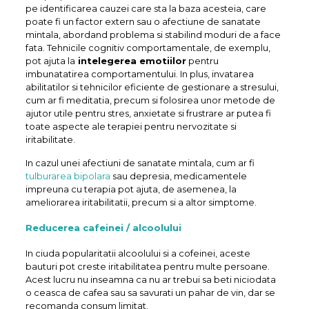
pe identificarea cauzei care sta la baza acesteia, care
poate fi un factor extern sau o afectiune de sanatate
mintala, abordand problema si stabilind moduri de a face
fata. Tehnicile cognitiv comportamentale, de exemplu,
pot ajuta la
intelegerea emotiilor
pentru
imbunatatirea comportamentului. In plus, invatarea
abilitatilor si tehnicilor eficiente de gestionare a stresului,
cum ar fi meditatia, precum si folosirea unor metode de
ajutor utile pentru stres, anxietate si frustrare ar putea fi
toate aspecte ale terapiei pentru nervozitate si
iritabilitate.
In cazul unei afectiuni de sanatate mintala, cum ar fi
tulburarea bipolara
sau depresia, medicamentele
impreuna cu terapia pot ajuta, de asemenea, la
ameliorarea iritabilitatii, precum si a altor simptome.
Reducerea cafeinei / alcoolului
In ciuda popularitatii alcoolului si a cofeinei, aceste
bauturi pot creste iritabilitatea pentru multe persoane.
Acest lucru nu inseamna ca nu ar trebui sa beti niciodata
o ceasca de cafea sau sa savurati un pahar de vin, dar se
recomanda consum limitat.