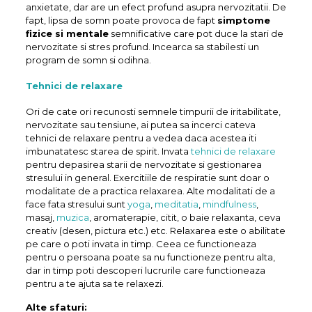
anxietate, dar are un efect profund asupra nervozitatii. De
fapt, lipsa de somn poate provoca de fapt
simptome
fizice si mentale
semnificative care pot duce la stari de
nervozitate si stres profund. Incearca sa stabilesti un
program de somn si odihna.
Tehnici de relaxare
Ori de cate ori recunosti semnele timpurii de iritabilitate,
nervozitate sau tensiune, ai putea sa incerci cateva
tehnici de relaxare pentru a vedea daca acestea iti
imbunatatesc starea de spirit. Invata
tehnici de relaxare
pentru depasirea starii de nervozitate si gestionarea
stresului in general. Exercitiile de respiratie sunt doar o
modalitate de a practica relaxarea. Alte modalitati de a
face fata stresului sunt
yoga
,
meditatia
,
mindfulness
,
masaj,
muzica
, aromaterapie, citit, o baie relaxanta, ceva
creativ (desen, pictura etc.) etc. Relaxarea este o abilitate
pe care o poti invata in timp. Ceea ce functioneaza
pentru o persoana poate sa nu functioneze pentru alta,
dar in timp poti descoperi lucrurile care functioneaza
pentru a te ajuta sa te relaxezi.
Alte sfaturi: