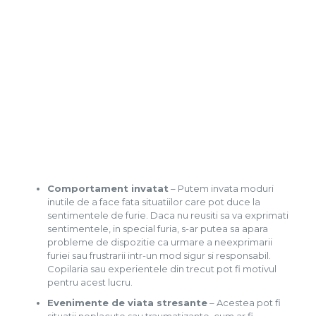
Comportament invatat
– Putem invata moduri
inutile de a face fata situatiilor care pot duce la
sentimentele de furie. Daca nu reusiti sa va exprimati
sentimentele, in special furia, s-ar putea sa apara
probleme de dispozitie ca urmare a neexprimarii
furiei sau frustrarii intr-un mod sigur si responsabil.
Copilaria sau experientele din trecut pot fi motivul
pentru acest lucru.
Evenimente de viata stresante
– Acestea pot fi
situatii neplacute sau traumatizante, cum ar fi