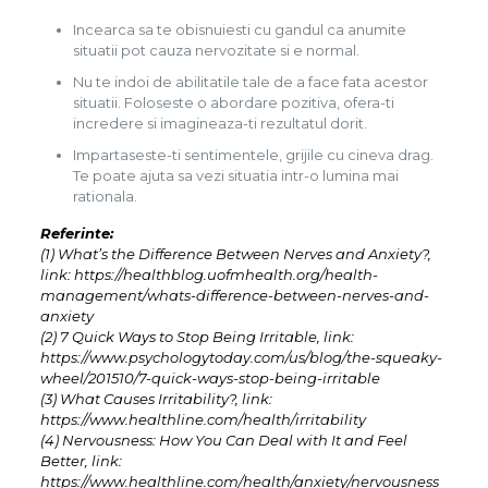
Incearca sa te obisnuiesti cu gandul ca anumite
situatii pot cauza nervozitate si e normal.
Nu te indoi de abilitatile tale de a face fata acestor
situatii. Foloseste o abordare pozitiva, ofera-ti
incredere si imagineaza-ti rezultatul dorit.
Impartaseste-ti sentimentele, grijile cu cineva drag.
Te poate ajuta sa vezi situatia intr-o lumina mai
rationala.
Referinte:
(1) What’s the Difference Between Nerves and Anxiety?,
link: https://healthblog.uofmhealth.org/health-
management/whats-difference-between-nerves-and-
anxiety
(2) 7 Quick Ways to Stop Being Irritable, link:
https://www.psychologytoday.com/us/blog/the-squeaky-
wheel/201510/7-quick-ways-stop-being-irritable
(3) What Causes Irritability?, link:
https://www.healthline.com/health/irritability
(4) Nervousness: How You Can Deal with It and Feel
Better, link:
https://www.healthline.com/health/anxiety/nervousness