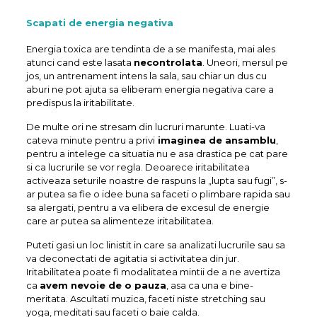
Scapati de energia negativa
Energia toxica are tendinta de a se manifesta, mai ales
atunci cand este lasata
necontrolata
. Uneori, mersul pe
jos, un antrenament intens la sala, sau chiar un dus cu
aburi ne pot ajuta sa eliberam energia negativa care a
predispus la iritabilitate.
De multe ori ne stresam din lucruri marunte. Luati-va
cateva minute pentru a privi
imaginea de ansamblu
,
pentru a intelege ca situatia nu e asa drastica pe cat pare
si ca lucrurile se vor regla. Deoarece iritabilitatea
activeaza seturile noastre de raspuns la „lupta sau fugi”, s-
ar putea sa fie o idee buna sa faceti o plimbare rapida sau
sa alergati, pentru a va elibera de excesul de energie
care ar putea sa alimenteze iritabilitatea.
Puteti gasi un loc linistit in care sa analizati lucrurile sau sa
va deconectati de agitatia si activitatea din jur.
Iritabilitatea poate fi modalitatea mintii de a ne avertiza
ca
avem nevoie de o pauza
, asa ca una e bine-
meritata. Ascultati muzica, faceti niste stretching sau
yoga, meditati sau faceti o baie calda.