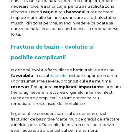
Pana la 3 luni sau pana la vindecarea completa, poate fi
necesara folosirea unor carje, pentru a nu solicita zona
afectata. Uneori
carjele
sau
bastonul
sunt necesare
timp de mai multe luni, in cazul in care au fost afectati si
muschii din zona pelvina, avand in vedere ca poate sa
dureze pana la un an pana cand acestia isi redobandesc
forta.
Fractura de bazin – evolutie si
posibile complicatii
In general, evolutia fracturilor de bazin stabile este una
favorabila
. In cazul
fracturilor
instabile, aparute in urma
unor traumatisme severe, prognosticul este mult mai
rezervat
. Pot aparea
complicatii importante
, precum
hemoragii severe, afectarea organelor interne, infectii.
Daca aceste complicatii nu sunt prevenite sau
remediate, creste riscul de mortalitate.
In general, se considera ca riscul de deces in cazul
fracturilor de bazin tine foarte mult de gradul de afectare
a inelului pelvin. Fracturile de bazin in care inelul pelvin
este fracturat au prognosticul cel mai sumbru.