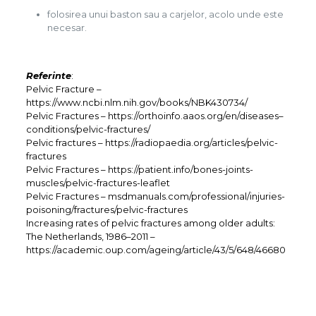
folosirea unui baston sau a carjelor, acolo unde este
necesar.
Referinte
:
Pelvic Fracture –
https://www.ncbi.nlm.nih.gov/books/NBK430734/
Pelvic Fractures – https://orthoinfo.aaos.org/en/diseases–
conditions/pelvic-fractures/
Pelvic fractures – https://radiopaedia.org/articles/pelvic-
fractures
Pelvic Fractures – https://patient.info/bones-joints-
muscles/pelvic-fractures-leaflet
Pelvic Fractures – msdmanuals.com/professional/injuries-
poisoning/fractures/pelvic-fractures
Increasing rates of pelvic fractures among older adults:
The Netherlands, 1986–2011 –
https://academic.oup.com/ageing/article/43/5/648/46680