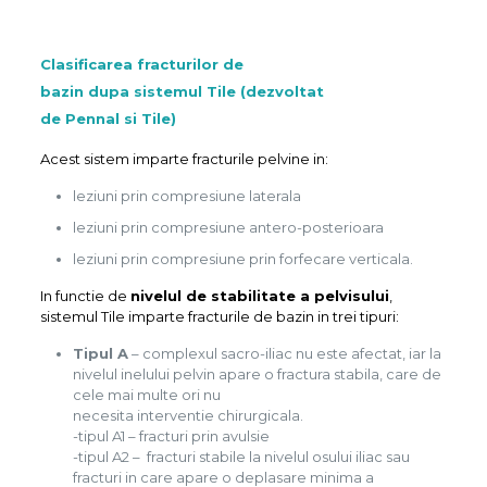
Clasificarea fracturilor de
bazin dupa sistemul Tile (dezvoltat
de Pennal si Tile)
Acest sistem imparte fracturile pelvine in:
leziuni prin compresiune laterala
leziuni prin compresiune antero-posterioara
leziuni prin compresiune prin forfecare verticala.
In functie de
nivelul de stabilitate a pelvisului
,
sistemul Tile imparte fracturile de bazin in trei tipuri:
Tipul A
– complexul sacro-iliac nu este afectat, iar la
nivelul inelului pelvin apare o fractura stabila, care de
cele mai multe ori nu
necesita interventie chirurgicala.
-tipul A1 – fracturi prin avulsie
-tipul A2 – fracturi stabile la nivelul osului iliac sau
fracturi in care apare o deplasare minima a