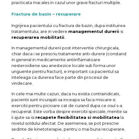
practicata mai ales in cazul unor grave fracturi multiple.
Fractura de bazin – recuperare
Ingrijirea pacientului cu fractura de bazin, dupa instituirea
tratamentului, are in vedere
managementul durerii
si
recuperarea mobilitatii
.
In managementul durerii post interventie chirurgicala,
chiar daca i se prescriu tratamente anti-durere (constand
in general in medicamente antiinflamatoare
nesteroidiene sau anestezice locale sub forma unor
unguente pentru fracturi), e important ca pacientul sa
inteleaga ca durerea face parte din procesul de
vindecare.
In cele mai multe cazuri, daca nu exista contraindicatii,
pacientii sunt incurajati sa inceapa sa faca miscare si
exercitii pentru picioare cat de curand dupa ce osul s-a
recuperat. Este vorba despre exercitii speciale, menite sa
ii ajute sa isi
recapete flexibilitatea si mobilitatea
la
nivelul soldului afectat. De asemenea, se pot prescrie
sedinte de kinetoterapie, pentru o mai buna recuperare.