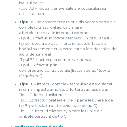
inelului pelvin
-tipul A3 – fracturi transversale ale coccisului sau
osului sacrum
Tipul B
– se caracterizeaza prin dislocarea partiala a
complexului sacro-iliac, ca urmare
a fortelor de rotatie interne si externe
-Tipul B1: fracturi in “
carte deschisa
” (in cazul acestui
tip de ruptura de bazin, forta impactului face ca
bazinul sa semene cu o carte care a fost deschisa, de
aici si denumirea)
-Tipul B2: fracturi prin compresie laterala
-Tipul B3: fracturi prin
compresiune contralaterala (fracturi de tip “
toarta
de galeata
”)
Tipul C
– intregul complex sacro-iliac este dislocat,
in urma impactului ridicat al fortei traumatismului
Tipul C1: fracturi unilaterale
Tipul C2: fracturi bilaterale (pe o parte leziunea e de
tip B, pe cealalta parte leziunea e de tip C)
Tipul C3: fracturi bilaterale, in care leziunile din
ambele parti sunt de tip C.
Clasificarea fracturilor de