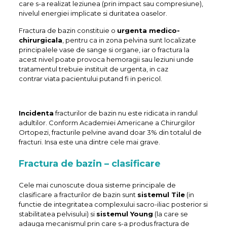
care s-a realizat leziunea (prin impact sau compresiune),
nivelul energiei implicate si duritatea oaselor.
Fractura de bazin constituie o
urgenta medico-
chirurgicala
, pentru ca in zona pelvina sunt localizate
principalele vase de sange si organe, iar o fractura la
acest nivel poate provoca hemoragii sau leziuni unde
tratamentul trebuie instituit de urgenta, in caz
contrar viata pacientului putand fi in pericol.
Incidenta
fracturilor de bazin nu este ridicata in randul
adultilor. Conform Academiei Americane a Chirurgilor
Ortopezi, fracturile pelvine avand doar 3% din totalul de
fracturi. Insa este una dintre cele mai grave.
Fractura de bazin – clasificare
Cele mai cunoscute doua sisteme principale de
clasificare a fracturilor de bazin sunt
sistemul Tile
(in
functie de integritatea complexului sacro-iliac posterior si
stabilitatea pelvisului) si
sistemul Young
(la care se
adauga mecanismul prin care s-a produs fractura de