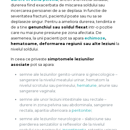
durerea fiind exacerbata de miscarea soldului sau
incercarea persoanei de a se deplasa. In functie de
severitatea fracturii, pacientul poate sau nu sa se
deplaseze singur. Pentru a ameliora durerea, tendinta e
de a tine
genunchiul sau soldul flexat
intr-o pozitie
care nu mai pune presiune pe zona afectata. De
asemenea, la unii pacienti pot sa apara
echimoze
,
hematoame, deformarea regiunii sau alte leziuni
la
nivelul soldului.
In ceea ce priveste
simptomele leziunilor
asociate
pot sa apara:
semne ale leziunilor genito-urinare si ginecologice –
sangerare la nivelul meatului urinar, hematom la
nivelul scrotului sau perineului,
hematurie
, anurie sau
sangerare vaginala;
semne ale unor leziuni intestinale sau rectale –
durere in zona pelvina sau abdominala, sangerare
rectala, aparitia ulterioara a
peritonitei
;
semne ale leziunilor neurologice – slabiciune sau
pierderea senzatiilor si reflexelor de la nivelul
rectului sau perineului,
incontinenta
, retentie urinara.