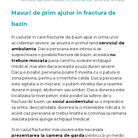
Masuri de prim ajutor in fractura de
bazin
In cazurile in care fracturile de bazin apar in urma unor
accidentari severe, se anunta in primul rand
serviciul de
ambulanta
. Daca persoana este intinsa si se
suspecteaza o posibila fractura de bazin, aceasta
nu
trebuie miscata
pana cand nu soseste echipajul
medical, mai ales daca aceasta acuza dureri severe.
Daca e posibil, persoana poate fi invelita cu o patura in
zona pelvina, pentru a o mentine calda. Daca persoana
este agitata si in miscare, o putem intreba daca resimte
durere in piept, abdomen sau solduri. Daca durerea este
localizata la nivel pelvin, este posibil sa sufere de o
fractura de bazin, iar
socul accidentului
sa o impiedice
sa simta, deocamdata, durerea la o intensitate ridicata. In
acest caz persoana ar trebui linistita si convinsa sa ramana
asezata pana ajunge echipajul medical.
Si in cazul fracturilor mai usoare este necesara
prezentarea la camera de garda
pentru ca un medic