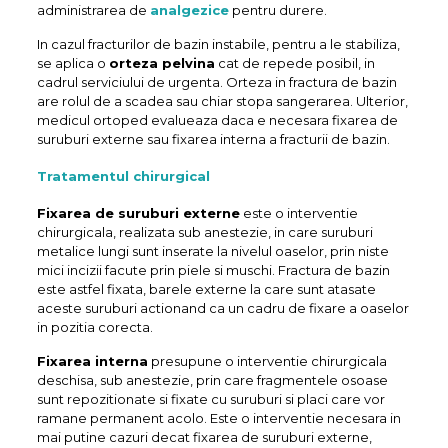
administrarea de
analgezice
pentru durere.
In cazul fracturilor de bazin instabile, pentru a le stabiliza,
se aplica o
orteza pelvina
cat de repede posibil, in
cadrul serviciului de urgenta. Orteza in fractura de bazin
are rolul de a scadea sau chiar stopa sangerarea. Ulterior,
medicul ortoped evalueaza daca e necesara fixarea de
suruburi externe sau fixarea interna a fracturii de bazin.
Tratamentul chirurgical
Fixarea de suruburi externe
este o interventie
chirurgicala, realizata sub anestezie, in care suruburi
metalice lungi sunt inserate la nivelul oaselor, prin niste
mici incizii facute prin piele si muschi. Fractura de bazin
este astfel fixata, barele externe la care sunt atasate
aceste suruburi actionand ca un cadru de fixare a oaselor
in pozitia corecta.
Fixarea interna
presupune o interventie chirurgicala
deschisa, sub anestezie, prin care fragmentele osoase
sunt repozitionate si fixate cu suruburi si placi care vor
ramane permanent acolo. Este o interventie necesara in
mai putine cazuri decat fixarea de suruburi externe,