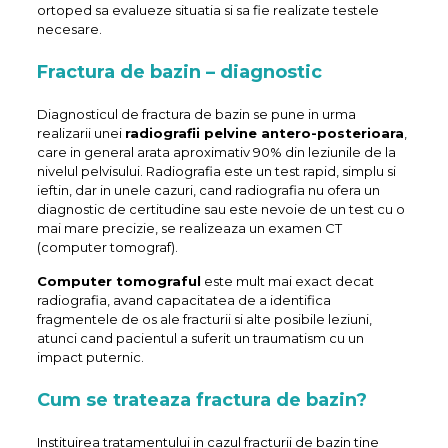
ortoped sa evalueze situatia si sa fie realizate testele
necesare.
Fractura de bazin – diagnostic
Diagnosticul de fractura de bazin se pune in urma
realizarii unei
radiografii pelvine antero-posterioara
,
care in general arata aproximativ 90% din leziunile de la
nivelul pelvisului. Radiografia este un test rapid, simplu si
ieftin, dar in unele cazuri, cand radiografia nu ofera un
diagnostic de certitudine sau este nevoie de un test cu o
mai mare precizie, se realizeaza un examen CT
(computer tomograf).
Computer tomograful
este mult mai exact decat
radiografia, avand capacitatea de a identifica
fragmentele de os ale fracturii si alte posibile leziuni,
atunci cand pacientul a suferit un traumatism cu un
impact puternic.
Cum se trateaza fractura de bazin?
Instituirea tratamentului in cazul fracturii de bazin tine