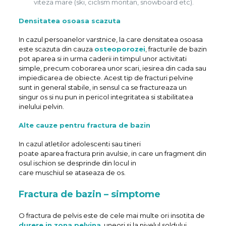
viteza mare (ski, ciclism montan, snowboard etc).
Densitatea osoasa scazuta
In cazul persoanelor varstnice, la care densitatea osoasa
este scazuta din cauza
osteoporozei
, fracturile de bazin
pot aparea si in urma caderii in timpul unor activitati
simple, precum coborarea unor scari, iesirea din cada sau
impiedicarea de obiecte. Acest tip de fracturi pelvine
sunt in general stabile, in sensul ca se fractureaza un
singur os si nu pun in pericol integritatea si stabilitatea
inelului pelvin.
Alte cauze pentru fractura de bazin
In cazul atletilor adolescenti sau tineri
poate aparea fractura prin avulsie, in care un fragment din
osul ischion se desprinde din locul in
care muschiul se ataseaza de os.
Fractura de bazin – simptome
O fractura de pelvis este de cele mai multe ori insotita de
durere in zona pelvina
, uneori si la nivelul soldului,