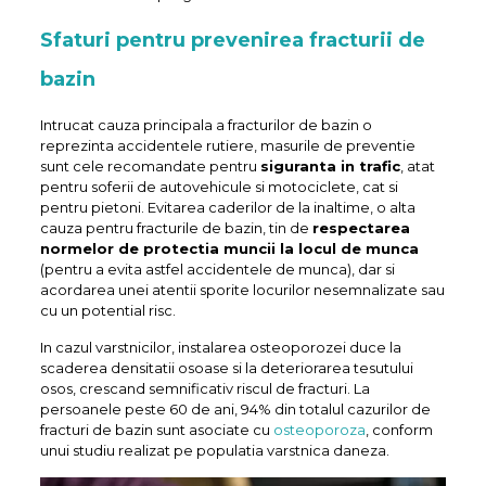
Sfaturi pentru prevenirea fracturii de
bazin
Intrucat cauza principala a fracturilor de bazin o
reprezinta accidentele rutiere, masurile de preventie
sunt cele recomandate pentru
siguranta in trafic
, atat
pentru soferii de autovehicule si motociclete, cat si
pentru pietoni. Evitarea caderilor de la inaltime, o alta
cauza pentru fracturile de bazin, tin de
respectarea
normelor de protectia muncii la locul de munca
(pentru a evita astfel accidentele de munca), dar si
acordarea unei atentii sporite locurilor nesemnalizate sau
cu un potential risc.
In cazul varstnicilor, instalarea osteoporozei duce la
scaderea densitatii osoase si la deteriorarea tesutului
osos, crescand semnificativ riscul de fracturi. La
persoanele peste 60 de ani, 94% din totalul cazurilor de
fracturi de bazin sunt asociate cu
osteoporoza
, conform
unui studiu realizat pe populatia varstnica daneza.