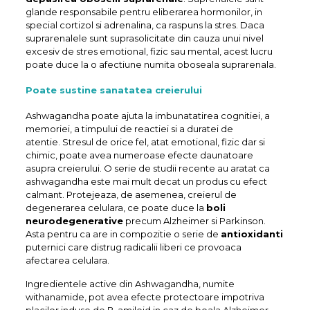
glande responsabile pentru eliberarea hormonilor, in
special cortizol si adrenalina, ca raspuns la stres. Daca
suprarenalele sunt suprasolicitate din cauza unui nivel
excesiv de stres emotional, fizic sau mental, acest lucru
poate duce la o afectiune numita oboseala suprarenala.
Poate sustine sanatatea creierului
Ashwagandha poate ajuta la imbunatatirea cognitiei, a
memoriei, a timpului de reactiei si a duratei de
atentie. Stresul de orice fel, atat emotional, fizic dar si
chimic, poate avea numeroase efecte daunatoare
asupra creierului. O serie de studii recente au aratat ca
ashwagandha este mai mult decat un produs cu efect
calmant. Protejeaza, de asemenea, creierul de
degenerarea celulara, ce poate duce la
boli
neurodegenerative
precum Alzheimer si Parkinson.
Asta pentru ca are in compozitie o serie de
antioxidanti
puternici care distrug radicalii liberi ce provoaca
afectarea celulara.
Ingredientele active din Ashwagandha, numite
withanamide, pot avea efecte protectoare impotriva
placilor induse de B-amiloid in caz de boala Alzheimer.