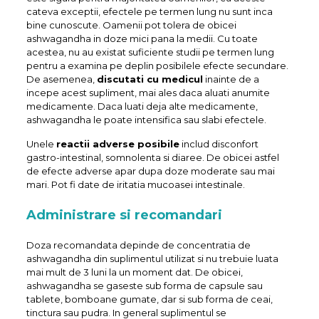
cateva exceptii, efectele pe termen lung nu sunt inca
bine cunoscute. Oamenii pot tolera de obicei
ashwagandha in doze mici pana la medii. Cu toate
acestea, nu au existat suficiente studii pe termen lung
pentru a examina pe deplin posibilele efecte secundare.
De asemenea,
discutati cu medicul
inainte de a
incepe acest supliment, mai ales daca aluati anumite
medicamente. Daca luati deja alte medicamente,
ashwagandha le poate intensifica sau slabi efectele.
Unele
reactii adverse posibile
includ disconfort
gastro-intestinal, somnolenta si diaree. De obicei astfel
de efecte adverse apar dupa doze moderate sau mai
mari. Pot fi date de iritatia mucoasei intestinale.
Administrare si recomandari
Doza recomandata depinde de concentratia de
ashwagandha din suplimentul utilizat si nu trebuie luata
mai mult de 3 luni la un moment dat. De obicei,
ashwagandha se gaseste sub forma de capsule sau
tablete, bomboane gumate, dar si sub forma de ceai,
tinctura sau pudra. In general suplimentul se