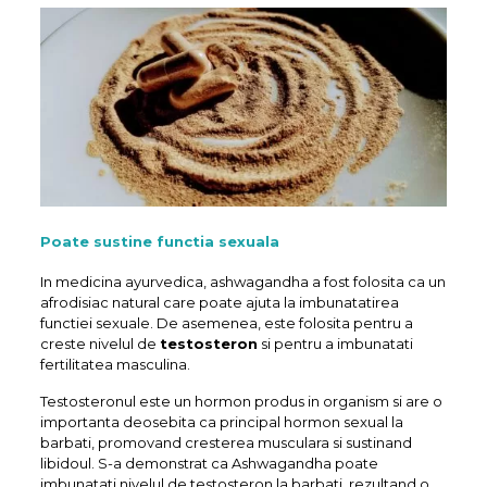
Poate sustine functia sexuala
In medicina ayurvedica, ashwagandha a fost folosita ca un
afrodisiac natural care poate ajuta la imbunatatirea
functiei sexuale. De asemenea, este folosita pentru a
creste nivelul de
testosteron
si pentru a imbunatati
fertilitatea masculina.
Testosteronul este un hormon produs in organism si are o
importanta deosebita ca principal hormon sexual la
barbati, promovand cresterea musculara si sustinand
libidoul. S-a demonstrat ca Ashwagandha poate
imbunatati nivelul de testosteron la barbati, rezultand o