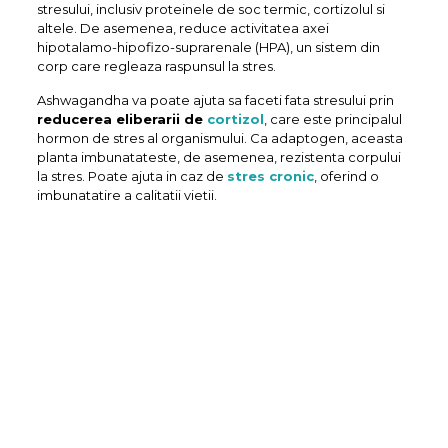
stresului, inclusiv proteinele de soc termic, cortizolul si
altele. De asemenea, reduce activitatea axei
hipotalamo-hipofizo-suprarenale (HPA), un sistem din
corp care regleaza raspunsul la stres.
Ashwagandha va poate ajuta sa faceti fata stresului prin
reducerea eliberarii de
cortizol
, care este principalul
hormon de stres al organismului. Ca adaptogen, aceasta
planta imbunatateste, de asemenea, rezistenta corpului
la stres. Poate ajuta in caz de
stres cronic
, oferind o
imbunatatire a calitatii vietii.