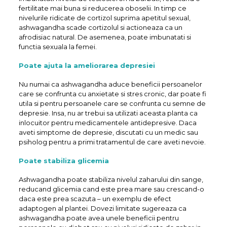
fertilitate mai buna si reducerea oboselii. In timp ce
nivelurile ridicate de cortizol suprima apetitul sexual,
ashwagandha scade cortizolul si actioneaza ca un
afrodisiac natural. De asemenea, poate imbunatati si
functia sexuala la femei.
Poate ajuta la ameliorarea depresiei
Nu numai ca ashwagandha aduce beneficii persoanelor
care se confrunta cu anxietate si stres cronic, dar poate fi
utila si pentru persoanele care se confrunta cu semne de
depresie. Insa, nu ar trebui sa utilizati aceasta planta ca
inlocuitor pentru medicamentele antidepresive. Daca
aveti simptome de depresie, discutati cu un medic sau
psiholog pentru a primi tratamentul de care aveti nevoie.
Poate stabiliza glicemia
Ashwagandha poate stabiliza nivelul zaharului din sange,
reducand glicemia cand este prea mare sau crescand-o
daca este prea scazuta – un exemplu de efect
adaptogen al plantei. Dovezi limitate sugereaza ca
ashwagandha poate avea unele beneficii pentru