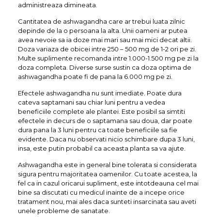
administreaza dimineata.
Cantitatea de ashwagandha care ar trebui luata zilnic
depinde de la o persoana la alta. Unii oameni ar putea
avea nevoie sa ia doze mai mari sau mai mici decat altii.
Doza variaza de obicei intre 250 – 500 mg de 1-2 ori pe zi.
Multe suplimente recomanda intre 1.000-1.500 mg pe zi la
doza completa. Diverse surse sustin ca doza optima de
ashwagandha poate fi de pana la 6.000 mg pe zi.
Efectele ashwagandha nu sunt imediate. Poate dura
cateva saptamani sau chiar luni pentru a vedea
beneficiile complete ale plantei. Este posibil sa simtiti
efectele in decurs de o saptamana sau doua, dar poate
dura pana la 3 luni pentru ca toate beneficiile sa fie
evidente. Daca nu observati nicio schimbare dupa 3 luni,
insa, este putin probabil ca aceasta planta sa va ajute.
Ashwagandha este in general bine tolerata si considerata
sigura pentru majoritatea oamenilor. Cu toate acestea, la
fel ca in cazul oricarui supliment, este intotdeauna cel mai
bine sa discutati cu medicul inainte de a incepe orice
tratament nou, mai ales daca sunteti insarcinata sau aveti
unele probleme de sanatate.