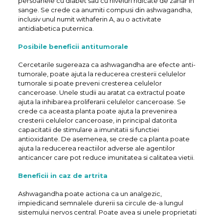
persoanele cu diabet sau cu niveluri ridicate de zahar in
sange. Se crede ca anumiti compusi din ashwagandha,
inclusiv unul numit withaferin A, au o activitate
antidiabetica puternica.
Posibile beneficii antitumorale
Cercetarile sugereaza ca ashwagandha are efecte anti-
tumorale, poate ajuta la reducerea cresterii celulelor
tumorale si poate preveni cresterea celulelor
canceroase. Unele studii au aratat ca extractul poate
ajuta la inhibarea proliferarii celulelor canceroase. Se
crede ca aceasta planta poate ajuta la prevenirea
cresterii celulelor canceroase, in principal datorita
capacitatii de stimulare a imunitatii si functiei
antioxidante. De asemenea, se crede ca planta poate
ajuta la reducerea reactiilor adverse ale agentilor
anticancer care pot reduce imunitatea si calitatea vietii.
Beneficii in caz de artrita
Ashwagandha poate actiona ca un analgezic,
impiedicand semnalele durerii sa circule de-a lungul
sistemului nervos central. Poate avea si unele proprietati