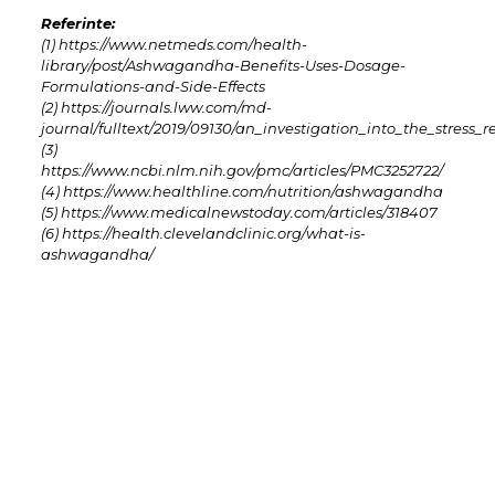
Referinte:
(1) https://www.netmeds.com/health-
library/post/Ashwagandha-Benefits-Uses-Dosage-
Formulations-and-Side-Effects
(2) https://journals.lww.com/md-
journal/fulltext/2019/09130/an_investigation_into_the_stress_
(3)
https://www.ncbi.nlm.nih.gov/pmc/articles/PMC3252722/
(4) https://www.healthline.com/nutrition/ashwagandha
(5) https://www.medicalnewstoday.com/articles/318407
(6) https://health.clevelandclinic.org/what-is-
ashwagandha/