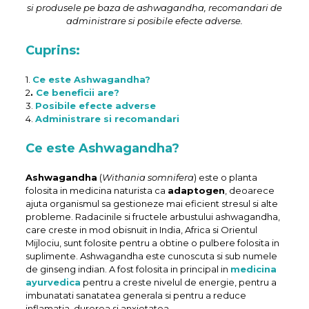
si produsele pe baza de ashwagandha, recomandari de
administrare si posibile efecte adverse.
Cuprins:
1.
Ce este Ashwagandha?
2
.
Ce beneficii are?
3.
Posibile efecte adverse
4.
Administrare si recomandari
Ce este Ashwagandha?
Ashwagandha
(
Withania somnifera
) este o planta
folosita in medicina naturista ca
adaptogen
, deoarece
ajuta organismul sa gestioneze mai eficient stresul si alte
probleme. Radacinile si fructele arbustului ashwagandha,
care creste in mod obisnuit in India, Africa si Orientul
Mijlociu, sunt folosite pentru a obtine o pulbere folosita in
suplimente. Ashwagandha este cunoscuta si sub numele
de ginseng indian. A fost folosita in principal in
medicina
ayurvedica
pentru a creste nivelul de energie, pentru a
imbunatati sanatatea generala si pentru a reduce
inflamatia, durerea si anxietatea.