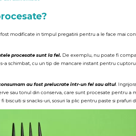
procesate?
st modificate in timpul pregatirii pentru a le face mai conve
ele procesate sunt la fel.
De exemplu, nu poate fi compar
s-a schimbat, cu un tip de mancare instant pentru cuptorul
consumam au fost prelucrate intr-un fel sau altul
. Ingrij
erve sau tonul din conserva, care sunt procesate pentru a me
iscuiti si snacks-uri, sosuri la plic pentru paste si prafuri de