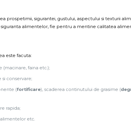
rea prospetimii, sigurantei, gustului, aspectului si texturii 
ra siguranta alimentelor, fie pentru a mentine calitatea alime
ea este facuta:
 (macinare, faina etc.);
e si conservare;
onente (
fortificare
), scaderea continutului de grasime (
deg
re rapida;
alimentelor etc.