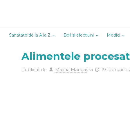
Sanatate de la A la Z
Boli si afectiuni
Medici
Alergologie
Alimentele procesate
Andrologie
Cardiologie
Publicat de
Malina Mancas
la
19 februarie
Chirurgie
Dermatoven
Diabetologi
Endocrinolo