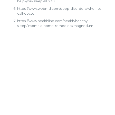
help-you-sleep-88230
https://www.webmd.com/sleep-disorders/when-to-
call-doctor
https://www.healthline.com/health/healthy-
sleep/insomnia-home-remedies#magnesium