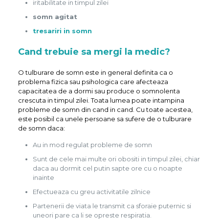
iritabilitate in timpul zilei
somn agitat
tresariri in somn
Cand trebuie sa mergi la medic?
O tulburare de somn este in general definita ca o
problema fizica sau psihologica care afecteaza
capacitatea de a dormi sau produce o somnolenta
crescuta in timpul zilei. Toata lumea poate intampina
probleme de somn din cand in cand. Cu toate acestea,
este posibil ca unele persoane sa sufere de o tulburare
de somn daca:
Au in mod regulat probleme de somn
Sunt de cele mai multe ori obositi in timpul zilei, chiar
daca au dormit cel putin sapte ore cu o noapte
inainte
Efectueaza cu greu activitatile zilnice
Partenerii de viata le transmit ca sforaie puternic si
uneori pare ca li se opreste respiratia.