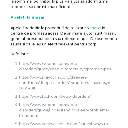
la somn mai odihnitor. In plus, va ajuta sa adormiti mai
repede si sa dormiti mai eficient.
Apelati la masaj
Apelati periodic la proceduri de relaxare si
masaj
in
centre de profil sau acasa. De un mare ajutor sunt masajul
general, presopunctura sau reflexoterapia. De asemenea
sauna si baile au un efect relaxant pentru corp.
Referinte:
https://www.webmd.com/sleep-
disorders/guide/sleep-disorders-symptoms-types
https://www.mayoclinic.org/diseases-
conditions/sleep-disorders/symptoms-causes/syc-
20354018
https://www.tuck.com/sleep-disorders/
https://www.webmd.com/sleep-
disorders/guide/understanding-sleep-problems-
treatment
https://www.verywellhealth.com/natural-ways-to-