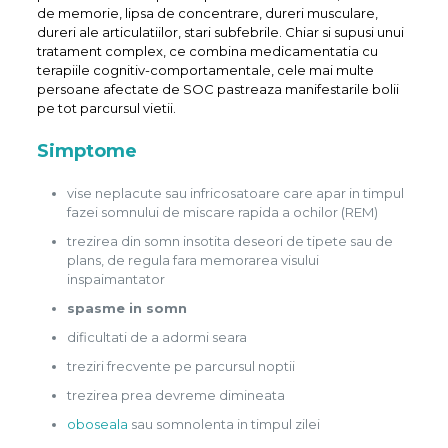
de memorie, lipsa de concentrare, dureri musculare,
dureri ale articulatiilor, stari subfebrile. Chiar si supusi unui
tratament complex, ce combina medicamentatia cu
terapiile cognitiv-comportamentale, cele mai multe
persoane afectate de SOC pastreaza manifestarile bolii
pe tot parcursul vietii.
Simptome
vise neplacute sau infricosatoare care apar in timpul
fazei somnului de miscare rapida a ochilor (REM)
trezirea din somn insotita deseori de tipete sau de
plans, de regula fara memorarea visului
inspaimantator
spasme in somn
dificultati de a adormi seara
treziri frecvente pe parcursul noptii
trezirea prea devreme dimineata
oboseala
sau somnolenta in timpul zilei