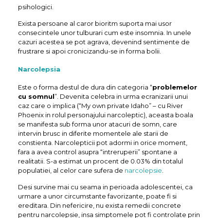
psihologici.
Exista persoane al caror bioritm suporta mai usor
consecintele unor tulburari cum este insomnia. In unele
cazuri acestea se pot agrava, devenind sentimente de
frustrare si apoi cronicizandu-se in forma bolii.
Narcolepsia
Este o forma destul de dura din categoria “
problemelor
cu somnul
”. Devenita celebra in urma ecranizarii unui
caz care o implica (“My own private Idaho” – cu River
Phoenix in rolul personajului narcoleptic), aceasta boala
se manifesta sub forma unor atacuri de somn, care
intervin brusc in diferite momentele ale starii de
constienta. Narcolepticii pot adormi in orice moment,
fara a avea control asupra “intreruperii” spontane a
realitatii. S-a estimat un procent de 0.03% din totalul
populatiei, al celor care sufera de
narcolepsie
.
Desi survine mai cu seama in perioada adolescentei, ca
urmare a unor circumstante favorizante, poate fi si
ereditara. Din nefericire, nu exista remedii concrete
pentru narcolepsie, insa simptomele pot fi controlate prin