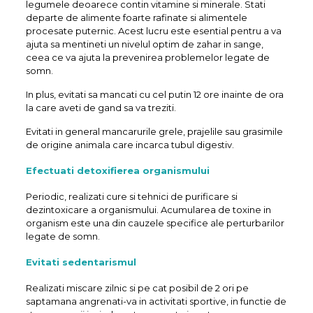
legumele deoarece contin vitamine si minerale. Stati
departe de alimente foarte rafinate si alimentele
procesate puternic. Acest lucru este esential pentru a va
ajuta sa mentineti un nivelul optim de zahar in sange,
ceea ce va ajuta la prevenirea problemelor legate de
somn.
In plus, evitati sa mancati cu cel putin 12 ore inainte de ora
la care aveti de gand sa va treziti.
Evitati in general mancarurile grele, prajelile sau grasimile
de origine animala care incarca tubul digestiv.
Efectuati detoxifierea organismului
Periodic, realizati cure si tehnici de purificare si
dezintoxicare a organismului. Acumularea de toxine in
organism este una din cauzele specifice ale perturbarilor
legate de somn.
Evitati sedentarismul
Realizati miscare zilnic si pe cat posibil de 2 ori pe
saptamana angrenati-va in activitati sportive, in functie de