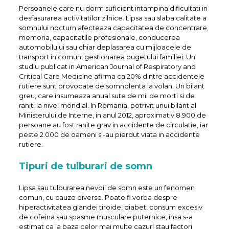
Persoanele care nu dorm suficient intampina dificultati in
desfasurarea activitatilor zilnice. Lipsa sau slaba calitate a
somnului nocturn afecteaza capacitatea de concentrare,
memoria, capacitatile profesionale, conducerea
automobilului sau chiar deplasarea cu mijloacele de
transport in comun, gestionarea bugetului familiei. Un
studiu publicat in American Journal of Respiratory and
Critical Care Medicine afirma ca 20% dintre accidentele
rutiere sunt provocate de somnolenta la volan. Un bilant
greu, care insumeaza anual sute de mii de morti si de
raniti la nivel mondial. In Romania, potrivit unui bilant al
Ministerului de Interne, in anul 2012, aproximativ 8.900 de
persoane au fost ranite grav in accidente de circulatie, iar
peste 2.000 de oameni si-au pierdut viata in accidente
rutiere.
Tipuri de tulburari de somn
Lipsa sau tulburarea nevoii de somn este un fenomen
comun, cu cauze diverse. Poate fi vorba despre
hiperactivitatea glandei tiroide, diabet, consum excesiv
de cofeina sau spasme musculare puternice, insa s-a
estimat ca la baza celor mai multe cazuri stau factori