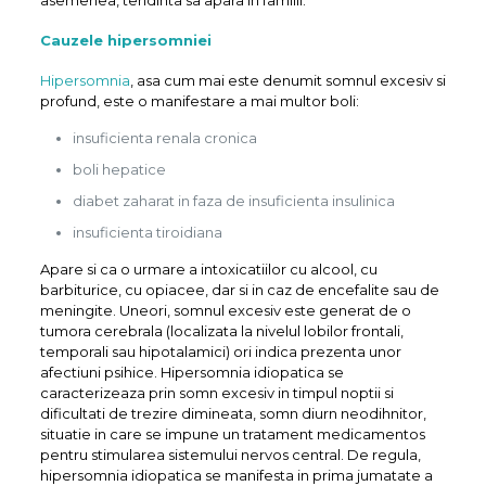
Cauzele hipersomniei
Hipersomnia
, asa cum mai este denumit somnul excesiv si
profund, este o manifestare a mai multor boli:
insuficienta renala cronica
boli hepatice
diabet zaharat in faza de insuficienta insulinica
insuficienta tiroidiana
Apare si ca o urmare a intoxicatiilor cu alcool, cu
barbiturice, cu opiacee, dar si in caz de encefalite sau de
meningite. Uneori, somnul excesiv este generat de o
tumora cerebrala (localizata la nivelul lobilor frontali,
temporali sau hipotalamici) ori indica prezenta unor
afectiuni psihice. Hipersomnia idiopatica se
caracterizeaza prin somn excesiv in timpul noptii si
dificultati de trezire dimineata, somn diurn neodihnitor,
situatie in care se impune un tratament medicamentos
pentru stimularea sistemului nervos central. De regula,
hipersomnia idiopatica se manifesta in prima jumatate a