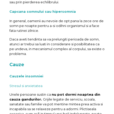
sau prin pierderea echilibrului.
Capcana somnului sau
hipersomnia
In general, oamenii au nevoie de opt pana la zece ore de
somn pe noapte pentru a-si odihni organismul si a face
fata rutinei zilnice.
Daca aveti tendinta sa va prelungiti perioada de somn,
atunci ar trebui sa luati in considerare si posibilitatea ca
pe undeva, in mecanismul complex al corpului, sa existe o
problema.
Cauze
Cauzele insomniei
Stresul si anxietatea
Unele persoane sustin ca
nu pot dormi noaptea din
cauza gandurilor.
Grijile legate de serviciu, scoala,
sanatate sau familie va pot mentine mintea prea activa si
incapabila sa se relaxeze pentru a adormi. Plictiseala
excesiva, cum ar fi in timpul unei boli indelungate, poate