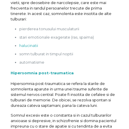
vietii, spre deosebire de narcolepsie, care este mai
frecventa in randul persoanelor trecute de prima
tinerete. In acest caz, somnolenta este insotita de alte
tulburari:
pierderea tonusului musculaturii
stari emotionale exagerate (ras, spaima)
halucinatii
somn tulburat in timpul noptii
automatisme
Hipersomnia post-traumatica
Hipersomnia post-traumatica se refera la starile de
somnolenta aparute in urma unei traume suferite de
sistemul nervos central. Poate fi insotita de cefalee si de
tulburari de memorie. De obicei, se rezolva spontan si
dureaza cateva saptamani, pana la cateva luni.
Somnul excesiv este o constanta si in cazul tulburarilor
anxioase si depresive, in schizofrenie si domina pacientul
impreuna cu o stare de apatie si cu tendinta de a evita