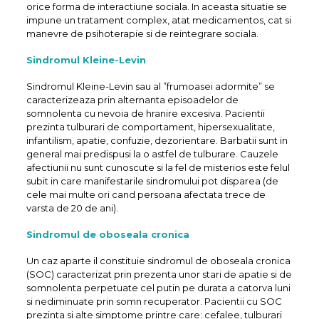
orice forma de interactiune sociala. In aceasta situatie se
impune un tratament complex, atat medicamentos, cat si
manevre de psihoterapie si de reintegrare sociala.
Sindromul Kleine-Levin
Sindromul Kleine-Levin sau al ”frumoasei adormite” se
caracterizeaza prin alternanta episoadelor de
somnolenta cu nevoia de hranire excesiva. Pacientii
prezinta tulburari de comportament, hipersexualitate,
infantilism, apatie, confuzie, dezorientare. Barbatii sunt in
general mai predispusi la o astfel de tulburare. Cauzele
afectiunii nu sunt cunoscute si la fel de misterios este felul
subit in care manifestarile sindromului pot disparea (de
cele mai multe ori cand persoana afectata trece de
varsta de 20 de ani).
Sindromul de oboseala cronica
Un caz aparte il constituie sindromul de oboseala cronica
(SOC) caracterizat prin prezenta unor stari de apatie si de
somnolenta perpetuate cel putin pe durata a catorva luni
si nediminuate prin somn recuperator. Pacientii cu SOC
prezinta si alte simptome printre care: cefalee, tulburari