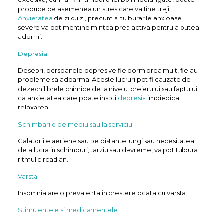
produce de asemenea un stres care va tine treji.
Anxietatea
de zi cu zi, precum si tulburarile anxioase
severe va pot mentine mintea prea activa pentru a putea
adormi.
Depresia
Deseori, persoanele depresive fie dorm prea mult, fie au
probleme sa adoarma. Aceste lucruri pot fi cauzate de
dezechilibrele chimice de la nivelul creierului sau faptului
ca anxietatea care poate insoti
depresia
impiedica
relaxarea.
Schimbarile de mediu sau la serviciu
Calatoriile aeriene sau pe distante lungi sau necesitatea
de a lucra in schimburi, tarziu sau devreme, va pot tulbura
ritmul circadian.
Varsta
Insomnia are o prevalenta in crestere odata cu varsta.
Stimulentele si medicamentele