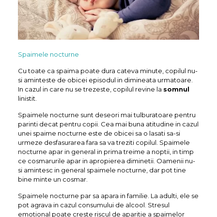
Spaimele nocturne
Cu toate ca spaima poate dura cateva minute, copilul nu-
si aminteste de obicei episodul in dimineata urmatoare.
In cazul in care nu se trezeste, copilul revine la
somnul
linistit.
Spaimele nocturne sunt deseori mai tulburatoare pentru
parinti decat pentru copii. Cea mai buna atitudine in cazul
unei spaime nocturne este de obicei sa o lasati sa-si
urmeze desfasurarea fara sa va treziti copilul. Spaimele
nocturne apar in general in prima treime a noptii, in timp
ce cosmarurile apar in apropierea diminetii. Oamenii nu-
si amintesc in general spaimele nocturne, dar pot tine
bine minte un cosmar.
Spaimele nocturne par sa apara in familie. La adulti, ele se
pot agrava in cazul consumului de alcool. Stresul
emotional poate creste riscul de aparitie a spaimelor