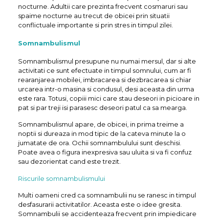
nocturne. Adultii care prezinta frecvent cosmaruri sau
spaime nocturne au trecut de obicei prin situatii
conflictuale importante si prin stres in timpul zilei.
Somnambulismul
Somnambulismul presupune nu numai mersul, dar si alte
activitati ce sunt efectuate in timpul somnului, cum ar fi
rearanjarea mobilei, imbracarea si dezbracarea si chiar
urcarea intr-o masina si condusul, desi aceasta din urma
este rara. Totusi, copiii mici care stau deseori in picioare in
pat si par treji isi parasesc deseori patul ca sa mearga.
Somnambulismul apare, de obicei, in prima treime a
noptii si dureaza in mod tipic de la cateva minute la o
jumatate de ora. Ochii somnambulului sunt deschisi.
Poate avea o figura inexpresiva sau uluita si va fi confuz
sau dezorientat cand este trezit.
Riscurile somnambulismului
Multi oameni cred ca somnambulii nu se ranesc in timpul
desfasurarii activitatilor. Aceasta este o idee gresita.
Somnambulii se accidenteaza frecvent prin impiedicare