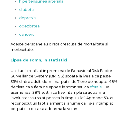
hipertensiunea arteriala
diabetul
depresia
obezitatea
cancerul
Aceste persoane au o rata crescuta de mortalitate si
morbiditate.
Lipsa de somn, in statistici
Un studiu realizat in premiera de Behavioral Risk Factor
Surveillance System (BRFSS) scoate la iveala ca peste
35% dintre adulti dorm mai putin de 7 ore pe noapte, 48%
declara ca sufera de apnee in somn sau ca
sforaie
. De
asemenea, 38% sustin ca li se intampla sa adoarma
involuntar sau sa atipeasca in timpul zilei. Aproape 5% au
recunoscut un fapt alarmant si anume ca li s-a intamplat
cel putin o data sa adoarma la volan.