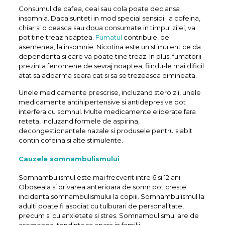
Consumul de cafea, ceai sau cola poate declansa
insomnia. Daca sunteti in mod special sensibil la cofeina,
chiar si o ceasca sau doua consumate in timpul zilei, va
pot tine treaz noaptea.
Fumatul
contribuie, de
asemenea, la insomnie. Nicotina este un stimulent ce da
dependenta si care va poate tine treaz. In plus, fumatorii
prezinta fenomene de sevraj noaptea, fiindu-le mai dificil
atat sa adoarma seara cat si sa se trezeasca dimineata.
Unele medicamente prescrise, incluzand steroizii, unele
medicamente antihipertensive si antidepresive pot
interfera cu somnul. Multe medicamente eliberate fara
reteta, incluzand formele de aspirina,
decongestionantele nazale si produsele pentru slabit
contin cofeina si alte stimulente.
Cauzele somnambulismului
Somnambulismul este mai frecvent intre 6 si 12 ani.
Oboseala si privarea anterioara de somn pot creste
incidenta somnambulismului la copiii. Somnambulismul la
adulti poate fi asociat cu tulburari de personalitate,
precum si cu anxietate si stres. Somnambulismul are de
asemenea, tendinta sa apara in familii.