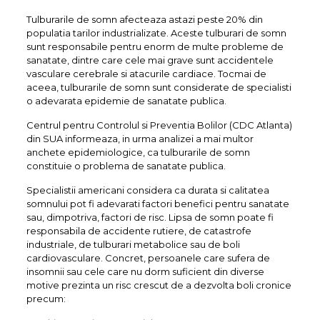
Tulburarile de somn afecteaza astazi peste 20% din
populatia tarilor industrializate. Aceste tulburari de somn
sunt responsabile pentru enorm de multe probleme de
sanatate, dintre care cele mai grave sunt accidentele
vasculare cerebrale si atacurile cardiace. Tocmai de
aceea, tulburarile de somn sunt considerate de specialisti
o adevarata epidemie de sanatate publica.
Centrul pentru Controlul si Preventia Bolilor (CDC Atlanta)
din SUA informeaza, in urma analizei a mai multor
anchete epidemiologice, ca tulburarile de somn
constituie o problema de sanatate publica.
Specialistii americani considera ca durata si calitatea
somnului pot fi adevarati factori benefici pentru sanatate
sau, dimpotriva, factori de risc. Lipsa de somn poate fi
responsabila de accidente rutiere, de catastrofe
industriale, de tulburari metabolice sau de boli
cardiovasculare. Concret, persoanele care sufera de
insomnii sau cele care nu dorm suficient din diverse
motive prezinta un risc crescut de a dezvolta boli cronice
precum: