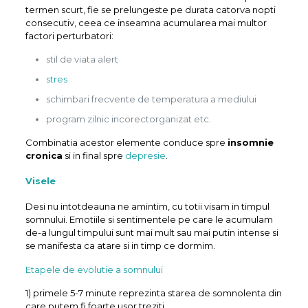
termen scurt, fie se prelungeste pe durata catorva nopti
consecutiv, ceea ce inseamna acumularea mai multor
factori perturbatori:
stil de viata alert
stres
schimbari frecvente de temperatura a mediului
program zilnic incorectorganizat etc.
Combinatia acestor elemente conduce spre
insomnie
cronica
si in final spre
depresie
.
Visele
Desi nu intotdeauna ne amintim, cu totii visam in timpul
somnului. Emotiile si sentimentele pe care le acumulam
de-a lungul timpului sunt mai mult sau mai putin intense si
se manifesta ca atare si in timp ce dormim.
Etapele de evolutie a somnului
1) primele 5-7 minute reprezinta starea de somnolenta din
care putem fi foarte usor treziti