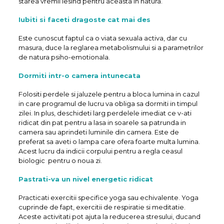
starea vremii iesind pentru aceasta in natura.
Iubiti si faceti dragoste cat mai des
Este cunoscut faptul ca o viata sexuala activa, dar cu
masura, duce la reglarea metabolismului si a parametrilor
de natura psiho-emotionala.
Dormiti intr-o camera intunecata
Folositi perdele si jaluzele pentru a bloca lumina in cazul
in care programul de lucru va obliga sa dormiti in timpul
zilei. In plus, deschideti larg perdelele imediat ce v-ati
ridicat din pat pentru a lasa in soarele sa patrunda in
camera sau aprindeti luminile din camera. Este de
preferat sa aveti o lampa care ofera foarte multa lumina.
Acest lucru da indicii corpului pentru a regla ceasul
biologic pentru o noua zi.
Pastrati-va un nivel energetic ridicat
Practicati exercitii specifice yoga sau echivalente. Yoga
cuprinde de fapt, exercitii de respiratie si meditatie.
Aceste activitati pot ajuta la reducerea stresului, ducand