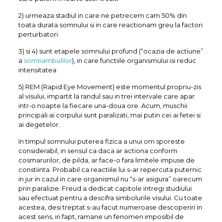
2) urmeaza stadiul in care ne petrecem cam 50% din
toata durata somnului si in care reactionam greu la factori
perturbatori
3) si 4) sunt etapele somnului profund (“ocazia de actiune”
a
somnambulilor
), in care functiile organismului isi reduc
intensitatea
5) REM (Rapid Eye Movement) este momentul propriu-zis
al visului, impartit la randul sau in trei intervale care apar
intr-o noapte la fiecare una-doua ore. Acum, muschii
principali ai corpului sunt paralizati, mai putin cei ai fetei si
ai degetelor.
In timpul somnului puterea fizica a unui om sporeste
considerabil, in sensul ca daca ar actiona conform
cosmarurilor, de pilda, ar face-o fara limitele impuse de
constiinta. Probabil ca reactiile lui s-ar repercuta puternic
in jur in cazul in care organismul nu “s-ar asigura” oarecum
prin paralizie. Freud a dedicat capitole intregi studiului
sau efectuat pentru a descifra simbolurile visului. Cu toate
acestea, desi treptat s-au facut numeroase descoperiri in
acest sens, in fapt, ramane un fenomen imposibil de