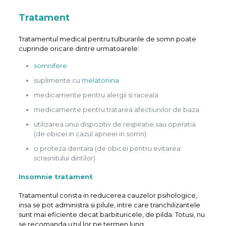
Tratament
Tratamentul medical pentru tulburarile de somn poate
cuprinde oricare dintre urmatoarele:
somnifere
suplimente cu
melatonina
medicamente pentru alergii si raceala
medicamente pentru tratarea afectiunilor de baza
utilizarea unui dispozitiv de respiratie sau operatia
(de obicei in cazul apneei in somn)
o proteza dentara (de obicei pentru evitarea
scrasnitului dintilor)
Insomnie tratament
Tratamentul consta in reducerea cauzelor psihologice,
insa se pot administra si pilule, intre care tranchilizantele
sunt mai eficiente decat barbituricele, de pilda. Totusi, nu
se recomanda uzul lor pe termen lung.