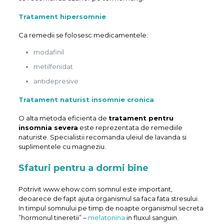
Tratament hipersomnie
Ca remedii se folosesc medicamentele:
modafinil
metilfenidat
antidepresive
Tratament naturist insomnie cronica
O alta metoda eficienta de
tratament pentru
insomnia severa
este reprezentata de remediile
naturiste. Specialistii recomanda uleiul de lavanda si
suplimentele cu magneziu.
Sfaturi pentru a dormi bine
Potrivit www.ehow.com somnul este important,
deoarece de fapt ajuta organismul sa faca fata stresului.
In timpul somnului pe timp de noapte organismul secreta
”hormonul tineretii” –
melatonina
in fluxul sanguin.