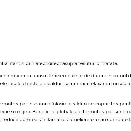
iritant si prin efect direct asupra tesuturilor tratate.
prin reducerea transmiterii semnalelor de durere in cornul d
ectele locale directe ale caldurii se numara relaxarea muscula
rmoterapie, inseamna folosirea caldurii in scopuri terapeuti
eine si oxigen. Beneficiile globale ale termoterapiei sunt 
lor, reduce durerea si inflamatia si amelioreaza sau combate