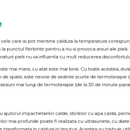
e
cele care isi pot mentine caldura la temperatura corespunz
na la punctul fierbinte pentru a nu-si provoca arsuri ale pieli
turii pielii nu va influenta cu mult reducerea disconfortulu
 este mai mare, cu atat este mai bine. Cu toate acestea, dur
ici de spate, este nevoie de sedinte scurte de termoterapie (
e sesiuni mai lungi de termoterapie (de la 30 de minute pana
cu ajutorul impachetarilor calde, sticlelor cu apa calda, pern
uturilor mai profunde poate fi realizata cu ultrasunete, cu di
transformata in caldura in tesuturi. Acestea nu trebuie uti