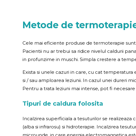
Metode de termoterapi
Cele mai eficiente produse de termoterapie sunt 
Pacientii nu ar trebui sa ridice nivelul caldurii pa
in profunzime in muschi. Simpla crestere a tempera
Exista si unele cazuri in care, cu cat temperatura
si / sau amploarea leziunii. In cazul unei dureri m
Pentru a trata leziuni mai intense, pot fi necesar
Tipuri de caldura folosita
Incalzirea superficiala a tesuturilor se realizeaza 
(alba si infrarosu) si hidroterapie. Incalzirea tes
microunde, in care energia electromagnetica este 