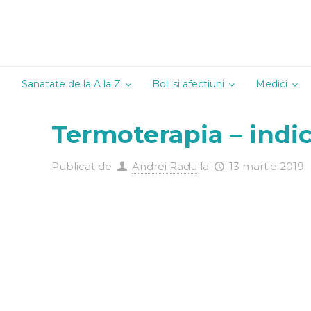
Sanatate de la A la Z
Boli si afectiuni
Medici
Alergologie
Termoterapia – indica
Andrologie
Cardiologie
Publicat de
Andrei Radu
la
13 martie 2019
Chirurgie
Dermatoven
Diabetologi
Endocrinolo