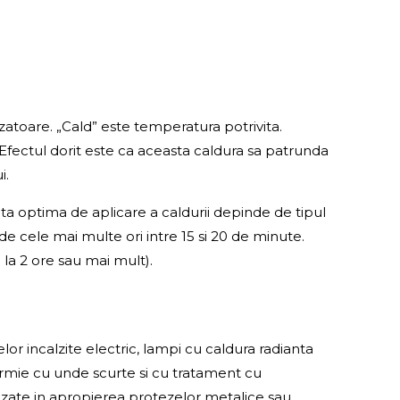
atoare. „Cald” este temperatura potrivita.
i. Efectul dorit este ca aceasta caldura sa patrunda
i.
ata optima de aplicare a caldurii depinde de tipul
de cele mai multe ori intre 15 si 20 de minute.
 la 2 ore sau mai mult).
elor incalzite electric, lampi cu caldura radianta
atermie cu unde scurte si cu tratament cu
lizate in apropierea protezelor metalice sau