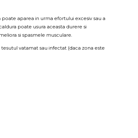
a poate aparea in urma efortului excesiv sau a
 caldura poate usura aceasta durere si
ameliora si spasmele musculare.
e tesutul vatamat sau infectat (daca zona este