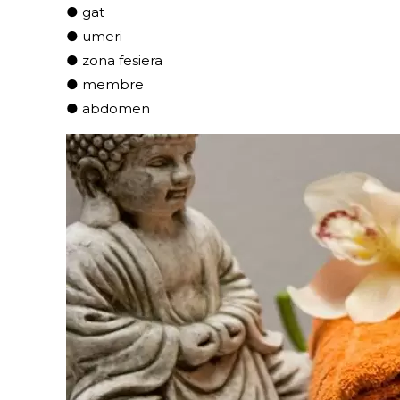
● gat
● umeri
● zona fesiera
● membre
● abdomen