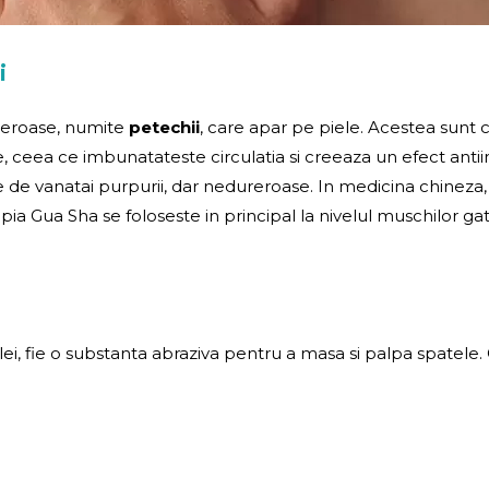
i
reroase, numite
petechii
, care apar pe piele. Acestea sunt 
, ceea ce imbunatateste circulatia si creeaza un efect anti
e de vanatai purpurii, dar nedureroase. In medicina chinez
ia Gua Sha se foloseste in principal la nivelul muschilor gatul
ie ulei, fie o substanta abraziva pentru a masa si palpa spate