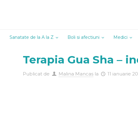
Sanatate de la A la Z
Boli si afectiuni
Medici
Alergologie
Terapia Gua Sha – ind
Andrologie
Cardiologie
Publicat de
Malina Mancas
la
11 ianuarie 2
Chirurgie
Dermatoven
Diabetologi
Endocrinolo