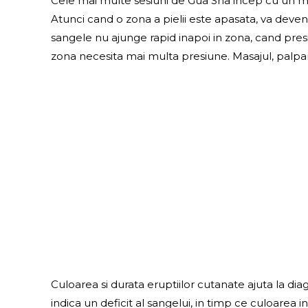
Cele mai multe sesiuni de Gua Sha incep cu un mas
Atunci cand o zona a pielii este apasata, va deven
sangele nu ajunge rapid inapoi in zona, cand presi
zona necesita mai multa presiune. Masajul, palpare
Culoarea si durata eruptiilor cutanate ajuta la d
indica un deficit al sangelui, in timp ce culoarea