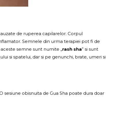
cauzate de ruperea capilarelor. Corpul
inflamator. Semnele din urma terapiei pot fi de
a, aceste semne sunt numite „
rash sha
” si sunt
ui si spatelui, dar si pe genunchi, brate, umeri si
le. O sesiune obisnuita de Gua Sha poate dura doar