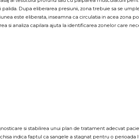
aj al tesutului profund sau cu palparea musculaturii pentru
i palida. Dupa eliberarea presiunii, zona trebuie sa se umple
unea este eliberata, inseamna ca circulatia in acea zona poa
a si analiza capilara ajuta la identificarea zonelor care ne
iagnosticare si stabilirea unui plan de tratament adecvat pa
 inchisa indica faptul ca sangele a stagnat pentru o perioada