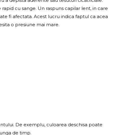
 a depista aderente sau tesuturi cicatriciale.
 rapid cu sange. Un raspuns capilar lent, in care
te fi afectata. Acest lucru indica faptul ca acea
cesita o presiune mai mare.
cientului. De exemplu, culoarea deschisa poate
 lunga de timp.