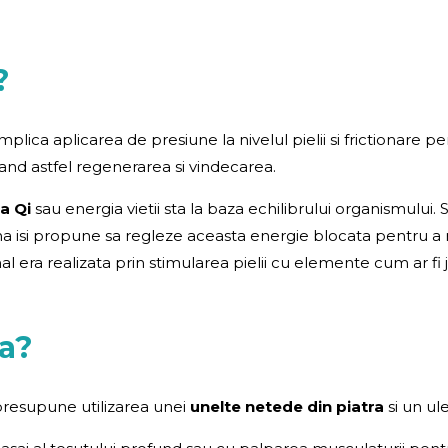
?
plica aplicarea de presiune la nivelul pielii si frictionare
zand astfel regenerarea si vindecarea.
a Qi
sau energia vietii sta la baza echilibrului organismului
 Sha isi propune sa regleze aceasta energie blocata pentru a
al era realizata prin stimularea pielii cu elemente cum ar fi 
a?
presupune utilizarea unei
unelte netede din piatra
si un ul