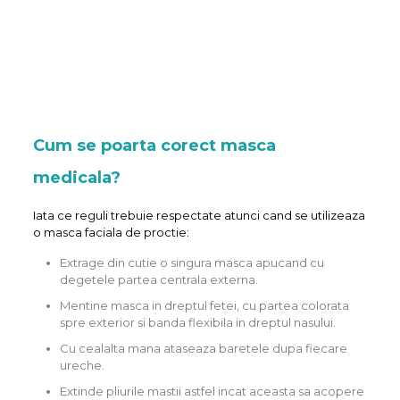
Cum se poarta corect masca
medicala?
Iata ce reguli trebuie respectate atunci cand se utilizeaza
o masca faciala de proctie:
Extrage din cutie o singura masca apucand cu
degetele partea centrala externa.
Mentine masca in dreptul fetei, cu partea colorata
spre exterior si banda flexibila in dreptul nasului.
Cu cealalta mana ataseaza baretele dupa fiecare
ureche.
Extinde pliurile mastii astfel incat aceasta sa acopere