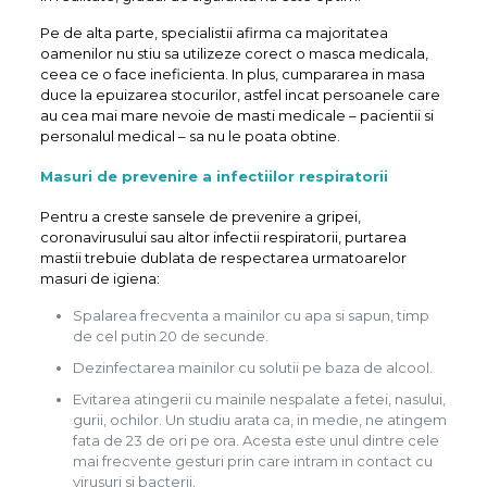
Pe de alta parte, specialistii afirma ca majoritatea
oamenilor nu stiu sa utilizeze corect o masca medicala,
ceea ce o face ineficienta. In plus, cumpararea in masa
duce la epuizarea stocurilor, astfel incat persoanele care
au cea mai mare nevoie de masti medicale – pacientii si
personalul medical – sa nu le poata obtine.
Masuri de prevenire a infectiilor respiratorii
Pentru a creste sansele de prevenire a gripei,
coronavirusului sau altor infectii respiratorii, purtarea
mastii trebuie dublata de respectarea urmatoarelor
masuri de igiena:
Spalarea frecventa a mainilor cu apa si sapun, timp
de cel putin 20 de secunde.
Dezinfectarea mainilor cu solutii pe baza de alcool.
Evitarea atingerii cu mainile nespalate a fetei, nasului,
gurii, ochilor. Un studiu arata ca, in medie, ne atingem
fata de 23 de ori pe ora. Acesta este unul dintre cele
mai frecvente gesturi prin care intram in contact cu
virusuri si bacterii.