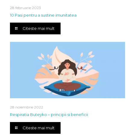
28 februarie 2023
10 Pasi pentru a sustine imunitatea
Citeste mai mult
28 noiembrie 2022
Respiratia Buteyko – principii si beneficii
Citeste mai mult