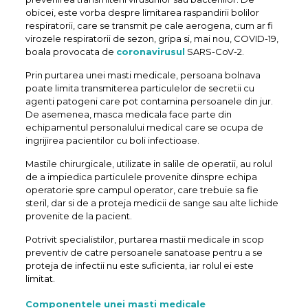
obicei, este vorba despre limitarea raspandirii bolilor
respiratorii, care se transmit pe cale aerogena, cum ar fi
virozele respiratorii de sezon, gripa si, mai nou, COVID-19,
boala provocata de
coronavirusul
SARS-CoV-2.
Prin purtarea unei masti medicale, persoana bolnava
poate limita transmiterea particulelor de secretii cu
agenti patogeni care pot contamina persoanele din jur.
De asemenea, masca medicala face parte din
echipamentul personalului medical care se ocupa de
ingrijirea pacientilor cu boli infectioase.
Mastile chirurgicale, utilizate in salile de operatii, au rolul
de a impiedica particulele provenite dinspre echipa
operatorie spre campul operator, care trebuie sa fie
steril, dar si de a proteja medicii de sange sau alte lichide
provenite de la pacient.
Potrivit specialistilor, purtarea mastii medicale in scop
preventiv de catre persoanele sanatoase pentru a se
proteja de infectii nu este suficienta, iar rolul ei este
limitat.
Componentele unei masti medicale