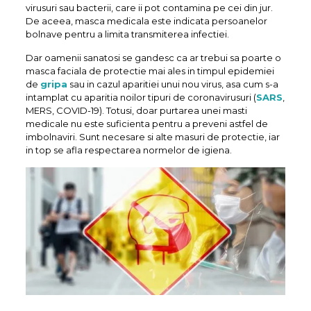
virusuri sau bacterii, care ii pot contamina pe cei din jur.
De aceea, masca medicala este indicata persoanelor
bolnave pentru a limita transmiterea infectiei.
Dar oamenii sanatosi se gandesc ca ar trebui sa poarte o
masca faciala de protectie mai ales in timpul epidemiei
de
gripa
sau in cazul aparitiei unui nou virus, asa cum s-a
intamplat cu aparitia noilor tipuri de coronavirusuri (
SARS
,
MERS, COVID-19). Totusi, doar purtarea unei masti
medicale nu este suficienta pentru a preveni astfel de
imbolnaviri. Sunt necesare si alte masuri de protectie, iar
in top se afla respectarea normelor de igiena.