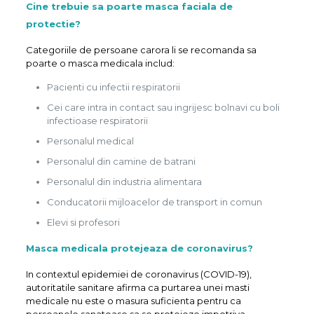
Cine trebuie sa poarte masca faciala de
protectie?
Categoriile de persoane carora li se recomanda sa
poarte o masca medicala includ:
Pacienti cu infectii respiratorii
Cei care intra in contact sau ingrijesc bolnavi cu boli
infectioase respiratorii
Personalul medical
Personalul din camine de batrani
Personalul din industria alimentara
Conducatorii mijloacelor de transport in comun
Elevi si profesori
Masca medicala protejeaza de coronavirus?
In contextul epidemiei de coronavirus (COVID-19),
autoritatile sanitare afirma ca purtarea unei masti
medicale nu este o masura suficienta pentru ca
persoanele sanatoase sa se protejeze impotriva