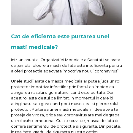
Cat de eficienta este purtarea unei
masti medicale?
Intr-un anunt al Organizatiei Mondiale a Sanatatii se arata
ca „simpla folosire a mastii de fata este insuficienta pentru
a oferi protectie adecvata impotriva noului coronavirus”.
Unele studii arata ca masca medicala ar putea juca un rol
protector impotriva infectiilor prin faptul ca impiedica
atingerea nasului si gurii atunci cand este purtata. Dar
acest rol este destul de limitat. In momentul in care iti
atingi nasul sau gura cand porti masca, ea isi pierde rolul
protector. Purtarea unei masti medicale in ideea te a te
proteja de viroza, gripa sau coronavirus are mai degraba
un rol psiho-emotional. Cu alte cuvinte, masca de fata iti
confera sentimentul de protectie si siguranta. Din pacate,
in realitate, gradul de siguranta nu este optim.