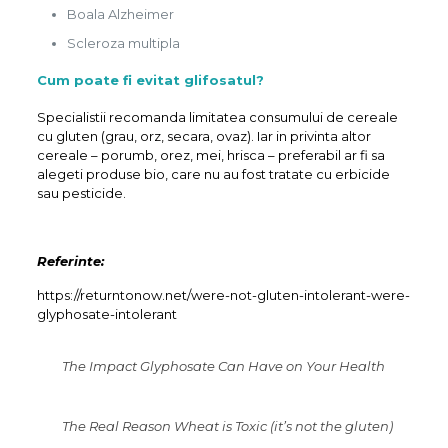
Boala Alzheimer
Scleroza multipla
Cum poate fi evitat glifosatul?
Specialistii recomanda limitatea consumului de cereale
cu gluten (grau, orz, secara, ovaz). Iar in privinta altor
cereale – porumb, orez, mei, hrisca – preferabil ar fi sa
alegeti produse bio, care nu au fost tratate cu erbicide
sau pesticide.
Referinte:
https://returntonow.net/were-not-gluten-intolerant-were-
glyphosate-intolerant
The Impact Glyphosate Can Have on Your Health
The Real Reason Wheat is Toxic (it’s not the gluten)