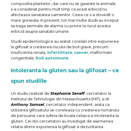
compozitia plantelor, dar care nu se gaseste la animale,
s-a considerat pentru mult timp ca acest erbicid nu
afecteaza sanatatea oamenilor. Ceea ce s-a dovedit o
mare greseala. In prezent, tot mai multe studii au inceput
sa traga semnale de alarma cu privire la riscul acestui
erbicid asupra sanatatii umane.
Studii epidemiologice au aratat corelatii intre expunerea
la glifosat si cresterea riscului de boli grave, precum:
insuficienta renala,
infertilitate
,
cancer
, malformatii
congenitale,
boli autoimune
.
Intoleranta la gluten sau la glifosat – ce
spun studiile
Un studiu realizat de
Stephanie Seneff
, cercetator la
Institutul de Tehnologie din Massachusetts (MIT), si dr.
Anthony Samsel
, cercetator independent, arata ca
utilizarea glifosatului se coreleaza cu cresterea numarului
de persoane care sufera de boala celiaca si intoleranta la
gluten. Cei doi cercetatori au investigat de asemenea
relatia dintre expunerea la glifosat si dezvoltarea