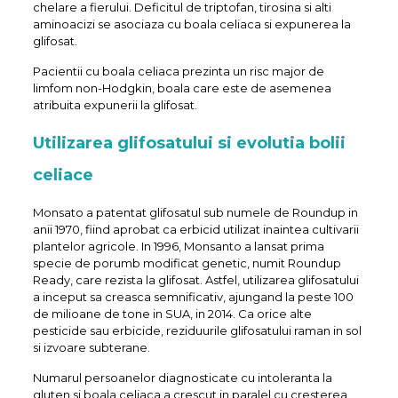
chelare a fierului. Deficitul de triptofan, tirosina si alti
aminoacizi se asociaza cu boala celiaca si expunerea la
glifosat.
Pacientii cu boala celiaca prezinta un risc major de
limfom non-Hodgkin, boala care este de asemenea
atribuita expunerii la glifosat.
Utilizarea glifosatului si evolutia bolii
celiace
Monsato a patentat glifosatul sub numele de Roundup in
anii 1970, fiind aprobat ca erbicid utilizat inaintea cultivarii
plantelor agricole. In 1996, Monsanto a lansat prima
specie de porumb modificat genetic, numit Roundup
Ready, care rezista la glifosat. Astfel, utilizarea glifosatului
a inceput sa creasca semnificativ, ajungand la peste 100
de milioane de tone in SUA, in 2014. Ca orice alte
pesticide sau erbicide, reziduurile glifosatului raman in sol
si izvoare subterane.
Numarul persoanelor diagnosticate cu intoleranta la
gluten si boala celiaca a crescut in paralel cu cresterea