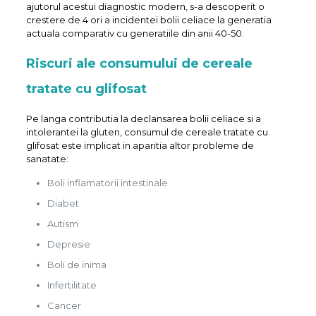
ajutorul acestui diagnostic modern, s-a descoperit o
crestere de 4 ori a incidentei bolii celiace la generatia
actuala comparativ cu generatiile din anii 40-50.
Riscuri ale consumului de cereale
tratate cu glifosat
Pe langa contributia la declansarea bolii celiace si a
intolerantei la gluten, consumul de cereale tratate cu
glifosat este implicat in aparitia altor probleme de
sanatate:
Boli inflamatorii intestinale
Diabet
Autism
Depresie
Boli de inima
Infertilitate
Cancer