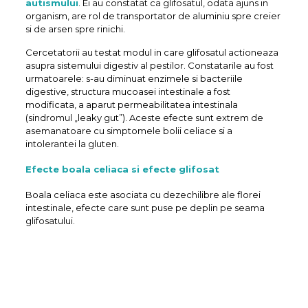
autismului
. Ei au constatat ca glifosatul, odata ajuns in
organism, are rol de transportator de aluminiu spre creier
si de arsen spre rinichi.
Cercetatorii au testat modul in care glifosatul actioneaza
asupra sistemului digestiv al pestilor. Constatarile au fost
urmatoarele: s-au diminuat enzimele si bacteriile
digestive, structura mucoasei intestinale a fost
modificata, a aparut permeabilitatea intestinala
(sindromul „leaky gut”). Aceste efecte sunt extrem de
asemanatoare cu simptomele bolii celiace si a
intolerantei la gluten.
Efecte boala celiaca si efecte glifosat
Boala celiaca este asociata cu dezechilibre ale florei
intestinale, efecte care sunt puse pe deplin pe seama
glifosatului.