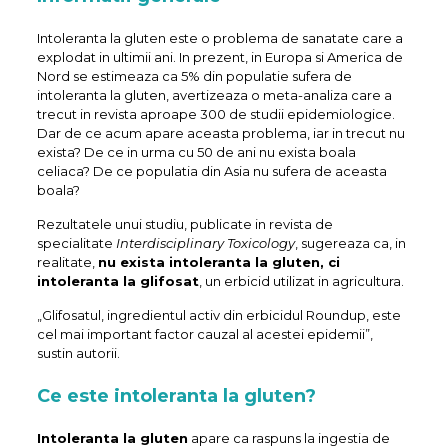
Intoleranta la gluten este o problema de sanatate care a
explodat in ultimii ani. In prezent, in Europa si America de
Nord se estimeaza ca 5% din populatie sufera de
intoleranta la gluten, avertizeaza o meta-analiza care a
trecut in revista aproape 300 de studii epidemiologice.
Dar de ce acum apare aceasta problema, iar in trecut nu
exista? De ce in urma cu 50 de ani nu exista boala
celiaca? De ce populatia din Asia nu sufera de aceasta
boala?
Rezultatele unui studiu, publicate in revista de
specialitate
Interdisciplinary Toxicology
, sugereaza ca, in
realitate,
nu exista intoleranta la gluten, ci
intoleranta la glifosat
, un erbicid utilizat in agricultura.
„Glifosatul, ingredientul activ din erbicidul Roundup, este
cel mai important factor cauzal al acestei epidemii”,
sustin autorii.
Ce este intoleranta la gluten?
Intoleranta la gluten
apare ca raspuns la ingestia de