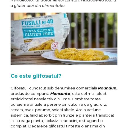
fi vindecata, iar tratamentul consta in excluderea totala
a glutenului din alimentatie.
Ce este glifosatul?
Glifosatul, cunoscut sub denumirea comerciala
Roundup
,
produs de compania
Monsanto
, este cel mai folosit
erbicid total neselectiv din lume. Combate toate
buruienile anuale si perene din culturile de grau, orz,
secara, ovaz, porumb, soia si altele. Are o actiune
sistemica, fiind absorbit prin frunzele plantei si translocat
in intreaga planta, inclusiv in radacini, distrugand-o
complet. Deoarece glifosatul tinteste o enzima din