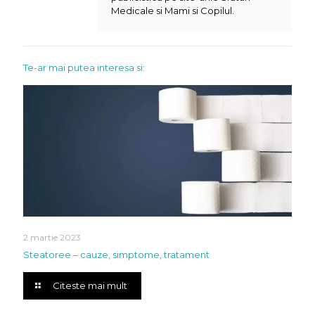
Medicale si Mami si Copilul.
Te-ar mai putea interesa si:
2 martie 2023
Steatoree – cauze, simptome, tratament
Citeste mai mult