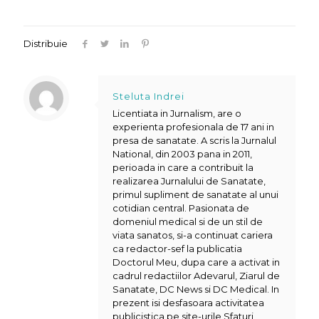
Distribuie
Steluta Indrei
Licentiata in Jurnalism, are o
experienta profesionala de 17 ani in
presa de sanatate. A scris la Jurnalul
National, din 2003 pana in 2011,
perioada in care a contribuit la
realizarea Jurnalului de Sanatate,
primul supliment de sanatate al unui
cotidian central. Pasionata de
domeniul medical si de un stil de
viata sanatos, si-a continuat cariera
ca redactor-sef la publicatia
Doctorul Meu, dupa care a activat in
cadrul redactiilor Adevarul, Ziarul de
Sanatate, DC News si DC Medical. In
prezent isi desfasoara activitatea
publicistica pe site-urile Sfaturi