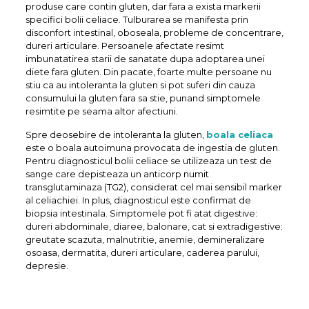
produse care contin gluten, dar fara a exista markerii
specifici bolii celiace. Tulburarea se manifesta prin
disconfort intestinal, oboseala, probleme de concentrare,
dureri articulare. Persoanele afectate resimt
imbunatatirea starii de sanatate dupa adoptarea unei
diete fara gluten. Din pacate, foarte multe persoane nu
stiu ca au intoleranta la gluten si pot suferi din cauza
consumului la gluten fara sa stie, punand simptomele
resimtite pe seama altor afectiuni.
Spre deosebire de intoleranta la gluten,
boala celiaca
este o boala autoimuna provocata de ingestia de gluten.
Pentru diagnosticul bolii celiace se utilizeaza un test de
sange care depisteaza un anticorp numit
transglutaminaza (TG2), considerat cel mai sensibil marker
al celiachiei. In plus, diagnosticul este confirmat de
biopsia intestinala. Simptomele pot fi atat digestive:
dureri abdominale, diaree, balonare, cat si extradigestive:
greutate scazuta, malnutritie, anemie, demineralizare
osoasa, dermatita, dureri articulare, caderea parului,
depresie.