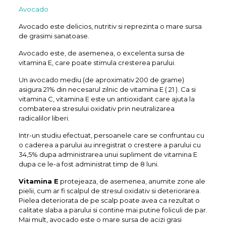
Avocado
Avocado este delicios, nutritiv si reprezinta o mare sursa
de grasimi sanatoase.
Avocado este, de asemenea, o excelenta sursa de
vitamina E, care poate stimula cresterea parului.
Un avocado mediu (de aproximativ 200 de grame)
asigura 21% din necesarul zilnic de vitamina E ( 21 ). Ca si
vitamina C, vitamina E este un antioxidant care ajuta la
combaterea stresului oxidativ prin neutralizarea
radicalilor liberi.
Intr-un studiu efectuat, persoanele care se confruntau cu
o caderea a parului au inregistrat o crestere a parului cu
34,5% dupa administrarea unui supliment de vitamina E
dupa ce le-a fost administrat timp de 8 luni.
Vitamina E
protejeaza, de asemenea, anumite zone ale
pielii, cum ar fi scalpul de stresul oxidativ si deteriorarea.
Pielea deteriorata de pe scalp poate avea ca rezultat o
calitate slaba a parului si contine mai putine foliculi de par.
Mai mult, avocado este o mare sursa de acizi grasi