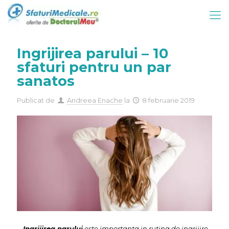
Ingrijirea parului – 10
sfaturi pentru un par
sanatos
Publicat de
Andreea Enache
la
8 februarie 2019
Ingrijirea parului
este importanta in rutina de ingrijire