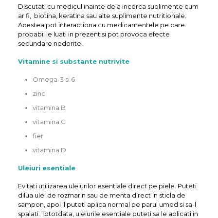
Discutati cu medicul inainte de a incerca suplimente cum
ar fi, biotina, keratina sau alte suplimente nutritionale.
Acestea pot interactiona cu medicamentele pe care
probabil le luati in prezent si pot provoca efecte
secundare nedorite.
Vitamine si substante nutrivite
Omega-3 si 6
zinc
vitamina B
vitamina C
fier
vitamina D
Uleiuri esentiale
Evitati utilizarea uleiurilor esentiale direct pe piele. Puteti
dilua ulei de rozmarin sau de menta direct in sticla de
sampon, apoi il puteti aplica normal pe parul umed si sa-l
spalati. Tototdata, uleiurile esentiale puteti sa le aplicati in