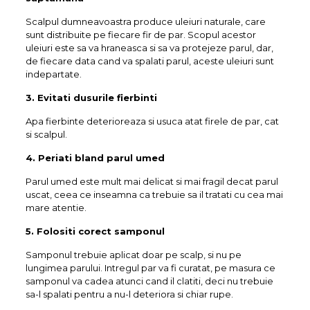
Scalpul dumneavoastra produce uleiuri naturale, care
sunt distribuite pe fiecare fir de par. Scopul acestor
uleiuri este sa va hraneasca si sa va protejeze parul, dar,
de fiecare data cand va spalati parul, aceste uleiuri sunt
indepartate.
3. Evitati dusurile fierbinti
Apa fierbinte deterioreaza si usuca atat firele de par, cat
si scalpul.
4. Periati bland parul umed
Parul umed este mult mai delicat si mai fragil decat parul
uscat, ceea ce inseamna ca trebuie sa il tratati cu cea mai
mare atentie.
5. Folositi corect samponul
Samponul trebuie aplicat doar pe scalp, si nu pe
lungimea parului. Intregul par va fi curatat, pe masura ce
samponul va cadea atunci cand il clatiti, deci nu trebuie
sa-l spalati pentru a nu-l deteriora si chiar rupe.