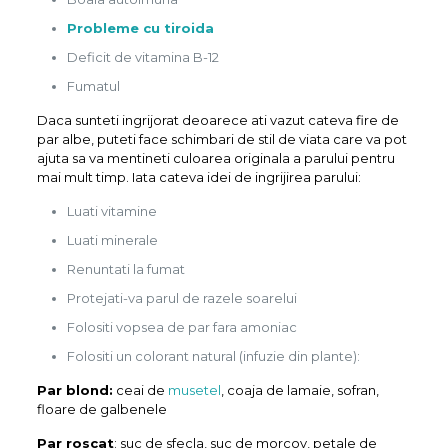
Probleme cu tiroida
Deficit de vitamina B-12
Fumatul
Daca sunteti ingrijorat deoarece ati vazut cateva fire de
par albe, puteti face schimbari de stil de viata care va pot
ajuta sa va mentineti culoarea originala a parului pentru
mai mult timp. Iata cateva idei de ingrijirea parului:
Luati vitamine
Luati minerale
Renuntati la fumat
Protejati-va parul de razele soarelui
Folositi vopsea de par fara amoniac
Folositi un colorant natural (infuzie din plante):
Par blond:
ceai de
musetel
, coaja de lamaie, sofran,
floare de galbenele
Par roscat
: suc de sfecla, suc de morcov, petale de