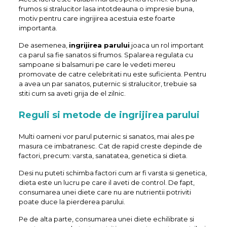
frumos si stralucitor lasa intotdeauna o impresie buna,
motiv pentru care ingrijirea acestuia este foarte
importanta.
De asemenea,
ingrijirea parului
joaca un rol important
ca parul sa fie sanatos si frumos. Spalarea regulata cu
sampoane si balsamuri pe care le vedeti mereu
promovate de catre celebritati nu este suficienta. Pentru
a avea un par sanatos, puternic si stralucitor, trebuie sa
stiti cum sa aveti grija de el zilnic.
Reguli si metode de ingrijirea parului
Multi oameni vor parul puternic si sanatos, mai ales pe
masura ce imbatranesc. Cat de rapid creste depinde de
factori, precum: varsta, sanatatea, genetica si dieta.
Desi nu puteti schimba factori cum ar fi varsta si genetica,
dieta este un lucru pe care il aveti de control. De fapt,
consumarea unei diete care nu are nutrientii potriviti
poate duce la pierderea parului.
Pe de alta parte, consumarea unei diete echilibrate si