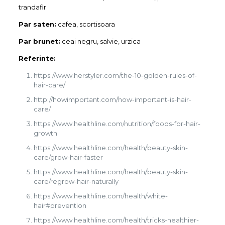
trandafir
Par saten:
cafea, scortisoara
Par brunet:
ceai negru, salvie, urzica
Referinte:
https://www.herstyler.com/the-10-golden-rules-of-
hair-care/
http://howimportant.com/how-important-is-hair-
care/
https://www.healthline.com/nutrition/foods-for-hair-
growth
https://www.healthline.com/health/beauty-skin-
care/grow-hair-faster
https://www.healthline.com/health/beauty-skin-
care/regrow-hair-naturally
https://www.healthline.com/health/white-
hair#prevention
https://www.healthline.com/health/tricks-healthier-