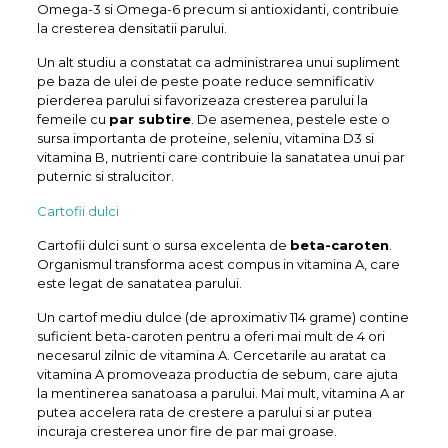
Omega-3 si Omega-6 precum si antioxidanti, contribuie
la cresterea densitatii parului.
Un alt studiu a constatat ca administrarea unui supliment
pe baza de ulei de peste poate reduce semnificativ
pierderea parului si favorizeaza cresterea parului la
femeile cu
par subtire
. De asemenea, pestele este o
sursa importanta de proteine, seleniu, vitamina D3 si
vitamina B, nutrienti care contribuie la sanatatea unui par
puternic si stralucitor.
Cartofii dulci
Cartofii dulci sunt o sursa excelenta de
beta-caroten
.
Organismul transforma acest compus in vitamina A, care
este legat de sanatatea parului.
Un cartof mediu dulce (de aproximativ 114 grame) contine
suficient beta-caroten pentru a oferi mai mult de 4 ori
necesarul zilnic de vitamina A. Cercetarile au aratat ca
vitamina A promoveaza productia de sebum, care ajuta
la mentinerea sanatoasa a parului. Mai mult, vitamina A ar
putea accelera rata de crestere a parului si ar putea
incuraja cresterea unor fire de par mai groase.