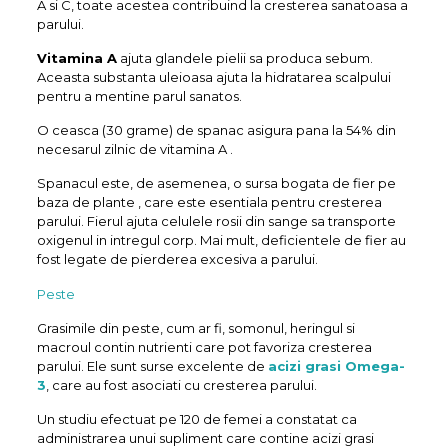
A si C, toate acestea contribuind la cresterea sanatoasa a
parului.
Vitamina A
ajuta glandele pielii sa produca sebum.
Aceasta substanta uleioasa ajuta la hidratarea scalpului
pentru a mentine parul sanatos.
O ceasca (30 grame) de spanac asigura pana la 54% din
necesarul zilnic de vitamina A .
Spanacul este, de asemenea, o sursa bogata de fier pe
baza de plante , care este esentiala pentru cresterea
parului. Fierul ajuta celulele rosii din sange sa transporte
oxigenul in intregul corp. Mai mult, deficientele de fier au
fost legate de pierderea excesiva a parului.
Peste
Grasimile din peste, cum ar fi, somonul, heringul si
macroul contin nutrienti care pot favoriza cresterea
parului. Ele sunt surse excelente de
acizi grasi Omega-
3
, care au fost asociati cu cresterea parului.
Un studiu efectuat pe 120 de femei a constatat ca
administrarea unui supliment care contine acizi grasi