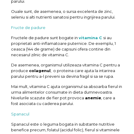
parului.
Ouale sunt, de asemenea, o sursa excelenta de zinc,
seleniu si alti nutrienti sanatosi pentru ingrijirea parului.
Fructe de padure
Fructele de padure sunt bogate in
vitamina C
si au
proprietati anti-inflamatoare puternice. De exemplu, 1
ceasca (144 de grame) de capsuni ofera contine din
necesarul zilnic de vitamina C.
De asemenea, organismul utilizeaza vitamina C pentru a
produce
colagenul
, o proteina care ajuta la intarirea
parului pentru a-l preveni sa devina fragil si sa se rupa.
Mai mult, vitamina C ajuta organismul sa absoarba fierul in
urma alimentelor consumate in dieta dumnevoastra.
Nivelurile scazute de fier pot provoca
anemie
, care a
fost asociata cu caderea parului.
Spanacul
Spanacul este o leguma bogata in substante nutritive
benefice precum, folatul (acidul folic), fierul si vitaminele