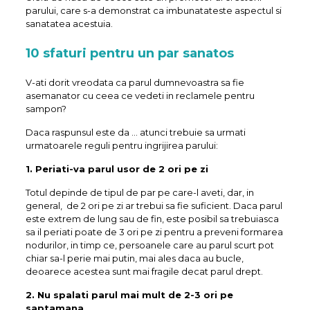
parului, care s-a demonstrat ca imbunatateste aspectul si
sanatatea acestuia.
10 sfaturi pentru un par sanatos
V-ati dorit vreodata ca parul dumnevoastra sa fie
asemanator cu ceea ce vedeti in reclamele pentru
sampon?
Daca raspunsul este da … atunci trebuie sa urmati
urmatoarele reguli pentru ingrijirea parului:
1. Periati-va parul usor de 2 ori pe zi
Totul depinde de tipul de par pe care-l aveti, dar, in
general, de 2 ori pe zi ar trebui sa fie suficient. Daca parul
este extrem de lung sau de fin, este posibil sa trebuiasca
sa il periati poate de 3 ori pe zi pentru a preveni formarea
nodurilor, in timp ce, persoanele care au parul scurt pot
chiar sa-l perie mai putin, mai ales daca au bucle,
deoarece acestea sunt mai fragile decat parul drept.
2. Nu spalati parul mai mult de 2-3 ori pe
saptamana