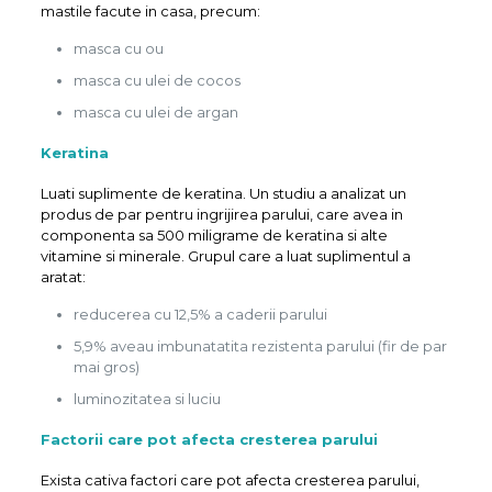
mastile facute in casa, precum:
masca cu ou
masca cu ulei de cocos
masca cu ulei de argan
Keratina
Luati suplimente de keratina. Un studiu a analizat un
produs de par pentru ingrijirea parului, care avea in
componenta sa 500 miligrame de keratina si alte
vitamine si minerale. Grupul care a luat suplimentul a
aratat:
reducerea cu 12,5% a caderii parului
5,9% aveau imbunatatita rezistenta parului (fir de par
mai gros)
luminozitatea si luciu
Factorii care pot afecta cresterea parului
Exista cativa factori care pot afecta cresterea parului,