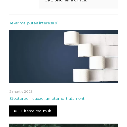
Te-ar mai putea interesa si:
2 martie 2023
Steatoree – cauze, simptome, tratament
Citeste mai mult