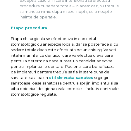
exceptia cazului in care intentionati sa efectuati
procedura cu sedare totala – in acest caz, nu trebuie
sa mancati nimic dupa miezul noptii, cu o noapte
inainte de operatie.
Etape procedura
Etapa chirurgicala se efectueaza in cabinetul
stomatologic cu anestezie locala, dar se poate face si cu
sedare totala daca este efectuata de un chirurg. Va veti
intalni mai intai cu dentistul care va efectua o evaluare
pentru a determina daca sunteti un candidat adecvat
pentru implanturile dentare. Pacientii care beneficiaza
de implanturi dentare trebuie sa fie in stare buna de
sanatate, sa aiba un
stil de viata sanatos
si gingii
sanatoase, oase sanatoasa pentru a sprijini implantul si sa
aiba obiceiuri de igiena orala corecte – inclusiv controale
stomatologice regulate.