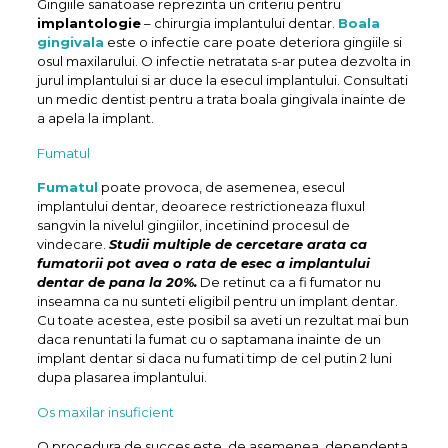
Gingiile sanatoase reprezinta un criteriu pentru
implantologie
– chirurgia implantului dentar.
Boala
gingivala
este o infectie care poate deteriora gingiile si
osul maxilarului. O infectie netratata s-ar putea dezvolta in
jurul implantului si ar duce la esecul implantului. Consultati
un medic dentist pentru a trata boala gingivala inainte de
a apela la implant.
Fumatul
Fumatul
poate provoca, de asemenea, esecul
implantului dentar, deoarece restrictioneaza fluxul
sangvin la nivelul gingiilor, incetinind procesul de
vindecare.
Studii multiple de cercetare arata ca
fumatorii pot avea o rata de esec a implantului
dentar de pana la 20%.
De retinut ca a fi fumator nu
inseamna ca nu sunteti eligibil pentru un implant dentar.
Cu toate acestea, este posibil sa aveti un rezultat mai bun
daca renuntati la fumat cu o saptamana inainte de un
implant dentar si daca nu fumati timp de cel putin 2 luni
dupa plasarea implantului.
Os maxilar insuficient
O procedura de succes este, de asemenea, dependenta