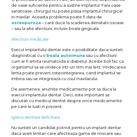
de oase suficiente pentru a sustine implantul. Fara oase
sanatoase, chirurgul nu poate plasa implantul chirurgical
in maxilar. Aceasta problema poate fi data de
osteoporoza
– care duce la scaderea densitatii osoase
– sau la alte afectiuni, inclusiv boala gingivala.
Afectiuni medicale
Esecul implantului dentar este o posibilitate daca sunteti
diagnosticat cu o
boala autoimuna
sau cu afectiuni
cum ar fi artrita reumatoida si diabetul. Aceste boli fac ca
organismul sa se vindece intr-un ritm mai lent. Vindecarea
lenta poate preveni osteointegrarea, cand implantul se
imbina sau se integreaza cu osul maxilarului.
De asemenea, anumite medicamente pot sa duca la
esecul implantului dentar. Deci, este important sa
discutati cu medicul dentist despre orice medicamente
pe care le luati in prezent.
Igiena dentara deficitara
Nu sunteti un candidat potrivit pentru un implant dentar
daca aveti limitari care afecteaza gama de miscare sau