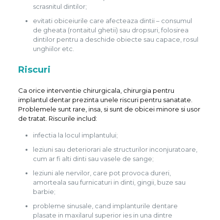
scrasnitul dintilor;
evitati obiceiurile care afecteaza dintii – consumul
de gheata (rontaitul ghetii) sau dropsuri, folosirea
dintilor pentru a deschide obiecte sau capace, rosul
unghiilor etc.
Riscuri
Ca orice interventie chirurgicala, chirurgia pentru
implantul dentar prezinta unele riscuri pentru sanatate.
Problemele sunt rare, insa, si sunt de obicei minore si usor
de tratat. Riscurile includ:
infectia la locul implantului;
leziuni sau deteriorari ale structurilor inconjuratoare,
cum ar fi alti dinti sau vasele de sange;
leziuni ale nervilor, care pot provoca dureri,
amorteala sau furnicaturi in dinti, gingii, buze sau
barbie;
probleme sinusale, cand implanturile dentare
plasate in maxilarul superior ies in una dintre