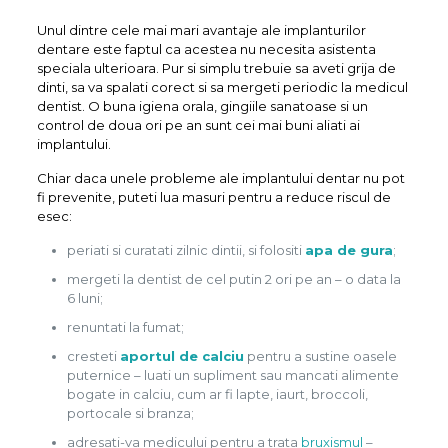
Unul dintre cele mai mari avantaje ale implanturilor
dentare este faptul ca acestea nu necesita asistenta
speciala ulterioara. Pur si simplu trebuie sa aveti grija de
dinti, sa va spalati corect si sa mergeti periodic la medicul
dentist. O buna igiena orala, gingiile sanatoase si un
control de doua ori pe an sunt cei mai buni aliati ai
implantului.
Chiar daca unele probleme ale implantului dentar nu pot
fi prevenite, puteti lua masuri pentru a reduce riscul de
esec:
periati si curatati zilnic dintii, si folositi
apa de gura
;
mergeti la dentist de cel putin 2 ori pe an – o data la
6 luni;
renuntati la fumat;
cresteti
aportul de calciu
pentru a sustine oasele
puternice – luati un supliment sau mancati alimente
bogate in calciu, cum ar fi lapte, iaurt, broccoli,
portocale si branza;
adresati-va medicului pentru a trata
bruxismul
–