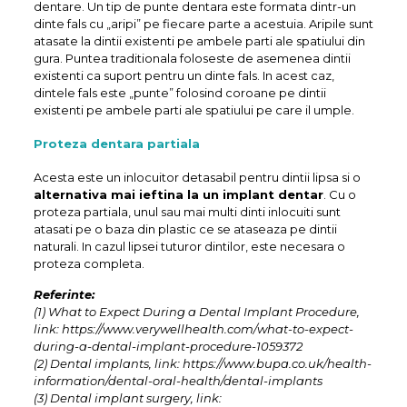
dentare. Un tip de punte dentara este formata dintr-un
dinte fals cu „aripi” pe fiecare parte a acestuia. Aripile sunt
atasate la dintii existenti pe ambele parti ale spatiului din
gura. Puntea traditionala foloseste de asemenea dintii
existenti ca suport pentru un dinte fals. In acest caz,
dintele fals este „punte” folosind coroane pe dintii
existenti pe ambele parti ale spatiului pe care il umple.
Proteza dentara partiala
Acesta este un inlocuitor detasabil pentru dintii lipsa si o
alternativa mai ieftina la un implant dentar
. Cu o
proteza partiala, unul sau mai multi dinti inlocuiti sunt
atasati pe o baza din plastic ce se ataseaza pe dintii
naturali. In cazul lipsei tuturor dintilor, este necesara o
proteza completa.
Referinte:
(1) What to Expect During a Dental Implant Procedure,
link: https://www.verywellhealth.com/what-to-expect-
during-a-dental-implant-procedure-1059372
(2) Dental implants, link: https://www.bupa.co.uk/health-
information/dental-oral-health/dental-implants
(3) Dental implant surgery, link: