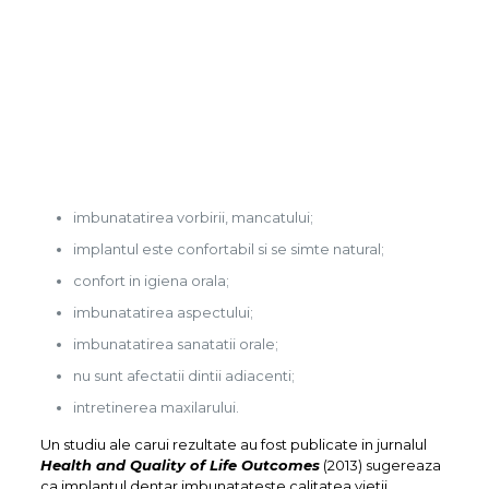
imbunatatirea vorbirii, mancatului;
implantul este confortabil si se simte natural;
confort in igiena orala;
imbunatatirea aspectului;
imbunatatirea sanatatii orale;
nu sunt afectatii dintii adiacenti;
intretinerea maxilarului.
Un studiu ale carui rezultate au fost publicate in jurnalul
Health and Quality of Life Outcomes
(2013) sugereaza
ca implantul dentar imbunatateste calitatea vietii