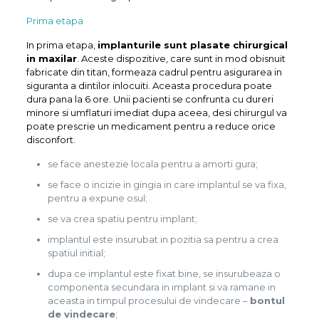
Prima etapa
In prima etapa,
implanturile sunt plasate chirurgical
in maxilar
. Aceste dispozitive, care sunt in mod obisnuit
fabricate din titan, formeaza cadrul pentru asigurarea in
siguranta a dintilor inlocuiti. Aceasta procedura poate
dura pana la 6 ore. Unii pacienti se confrunta cu dureri
minore si umflaturi imediat dupa aceea, desi chirurgul va
poate prescrie un medicament pentru a reduce orice
disconfort.
se face anestezie locala pentru a amorti gura;
se face o incizie in gingia in care implantul se va fixa,
pentru a expune osul;
se va crea spatiu pentru implant;
implantul este insurubat in pozitia sa pentru a crea
spatiul initial;
dupa ce implantul este fixat bine, se insurubeaza o
componenta secundara in implant si va ramane in
aceasta in timpul procesului de vindecare –
bontul
de vindecare
;