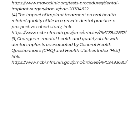
https://www.mayoclinic.org/tests-procedures/dental-
implant-surgery/about/pac-20384622
(4) The impact of implant treatment on oral health
related quality of life in a private dental practice: a
prospective cohort study, link:
https://www.ncbi.nlm.nih.gov/pmc/articles/PMC3842837/
(5) Changes in mental health and quality of life with
dental implants as evaluated by General Health
Questionnaire (GHQ) and Health Utilities Index (HUI),
link:
https://www.ncbi.nlm.nih.gov/pmc/articles/PMC3493630/