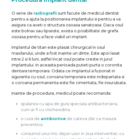
Procedura implant dentar
O serie de
radiografii
sunt facute de medicul dentist
pentru a ajuta la pozitionarea implantului si pentru a va
asigura ca aveti o structura osoasa sanatoasa. Daca osul
este bolnav sau lipseste, exista o posibilitate de grefa
osoasa pentru a face viabil un implant.
Implantul de titan este plasat chirurgical in osul
maxilarului, unde a fost inainte un dinte. Este apoi lasat
intre 2 si 6 luni, astfel incat osul poate creste in jurul
implantului. In aceasta perioada puteti purta o coronita
dentara temporara. Odata ce implantul a fuzionat in
siguranta cu osul, coroana temporara este indepartata si
o coroana permanenta este fie cimentata, fie insurubata.
Inainte de procedura, medicul poate recomanda:
spalarea cu apa de gura speciala antibacteriana,
cum ar fi cu clorhexidina;
o cura de
antibiotice
de cateva zile ca masura
preventiva;
consumul unui mic dejun usor in ziua interventiei, cu