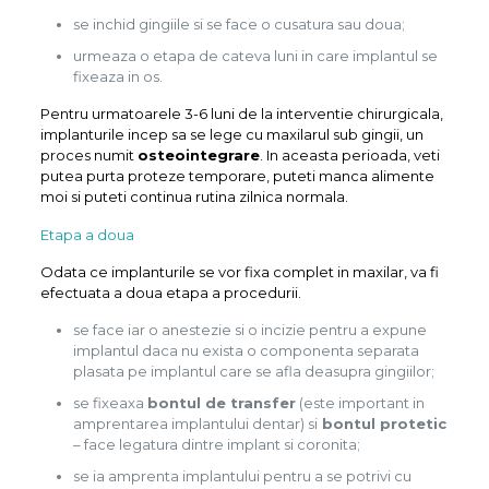
se inchid gingiile si se face o cusatura sau doua;
urmeaza o etapa de cateva luni in care implantul se
fixeaza in os.
Pentru urmatoarele 3-6 luni de la interventie chirurgicala,
implanturile incep sa se lege cu maxilarul sub gingii, un
proces numit
osteointegrare
. In aceasta perioada, veti
putea purta proteze temporare, puteti manca alimente
moi si puteti continua rutina zilnica normala.
Etapa a doua
Odata ce implanturile se vor fixa complet in maxilar, va fi
efectuata a doua etapa a procedurii.
se face iar o anestezie si o incizie pentru a expune
implantul daca nu exista o componenta separata
plasata pe implantul care se afla deasupra gingiilor;
se fixeaxa
bontul de transfer
(este important in
amprentarea implantului dentar) si
bontul protetic
– face legatura dintre implant si coronita;
se ia amprenta implantului pentru a se potrivi cu