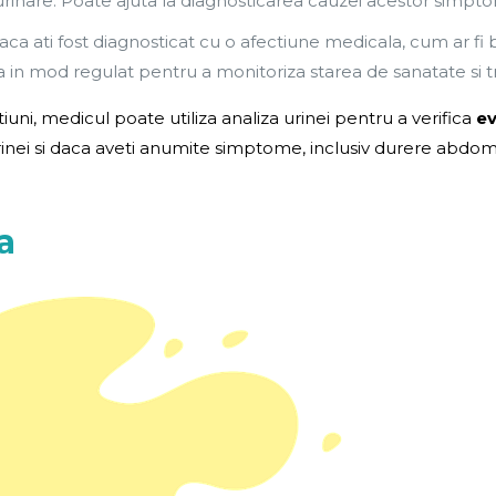
urinare. Poate ajuta la diagnosticarea cauzei acestor simpt
ca ati fost diagnosticat cu o afectiune medicala, cum ar fi b
in mod regulat pentru a monitoriza starea de sanatate si t
iuni, medicul poate utiliza analiza urinei pentru a verifica
ev
nei si daca aveti anumite simptome, inclusiv durere abdomina
a