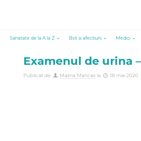
Sanatate de la A la Z
Boli si afectiuni
Medici
Alergologie
Examenul de urina – i
Andrologie
Cardiologie
Publicat de
Malina Mancas
la
18 mai 2020
Chirurgie
Dermatoven
Diabetologi
Endocrinolo