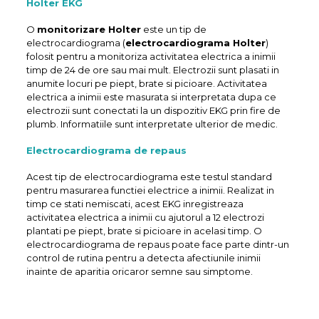
Holter EKG
O
monitorizare Holter
este un tip de
electrocardiograma (
electrocardiograma Holter
)
folosit pentru a monitoriza activitatea electrica a inimii
timp de 24 de ore sau mai mult. Electrozii sunt plasati in
anumite locuri pe piept, brate si picioare. Activitatea
electrica a inimii este masurata si interpretata dupa ce
electrozii sunt conectati la un dispozitiv EKG prin fire de
plumb. Informatiile sunt interpretate ulterior de medic.
Electrocardiograma de repaus
Acest tip de electrocardiograma este testul standard
pentru masurarea functiei electrice a inimii. Realizat in
timp ce stati nemiscati, acest EKG inregistreaza
activitatea electrica a inimii cu ajutorul a 12 electrozi
plantati pe piept, brate si picioare in acelasi timp. O
electrocardiograma de repaus poate face parte dintr-un
control de rutina pentru a detecta afectiunile inimii
inainte de aparitia oricaror semne sau simptome.