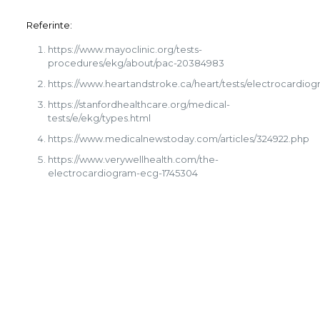
Referinte:
https://www.mayoclinic.org/tests-
procedures/ekg/about/pac-20384983
https://www.heartandstroke.ca/heart/tests/electrocardio
https://stanfordhealthcare.org/medical-
tests/e/ekg/types.html
https://www.medicalnewstoday.com/articles/324922.php
https://www.verywellhealth.com/the-
electrocardiogram-ecg-1745304