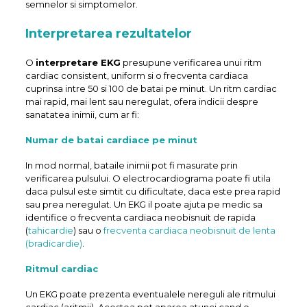
semnelor si simptomelor.
Interpretarea rezultatelor
O
interpretare EKG
presupune verificarea unui ritm
cardiac consistent, uniform si o frecventa cardiaca
cuprinsa intre 50 si 100 de batai pe minut. Un ritm cardiac
mai rapid, mai lent sau neregulat, ofera indicii despre
sanatatea inimii, cum ar fi:
Numar de batai cardiace pe minut
In mod normal, bataile inimii pot fi masurate prin
verificarea pulsului. O electrocardiograma poate fi utila
daca pulsul este simtit cu dificultate, daca este prea rapid
sau prea neregulat. Un EKG il poate ajuta pe medic sa
identifice o frecventa cardiaca neobisnuit de rapida
(
tahicardie
) sau o
frecventa cardiaca neobisnuit de lenta
(bradicardie)
.
Ritmul cardiac
Un EKG poate prezenta eventualele nereguli ale ritmului
cardiac (aritmii). Acestea pot aparea atunci cand o