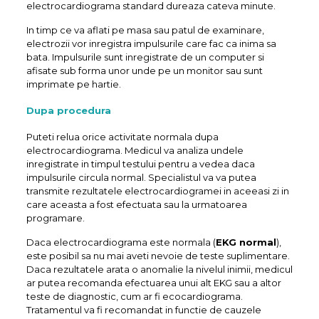
electrocardiograma standard dureaza cateva minute.
In timp ce va aflati pe masa sau patul de examinare,
electrozii vor inregistra impulsurile care fac ca inima sa
bata. Impulsurile sunt inregistrate de un computer si
afisate sub forma unor unde pe un monitor sau sunt
imprimate pe hartie.
Dupa procedura
Puteti relua orice activitate normala dupa
electrocardiograma. Medicul va analiza undele
inregistrate in timpul testului pentru a vedea daca
impulsurile circula normal. Specialistul va va putea
transmite rezultatele electrocardiogramei in aceeasi zi in
care aceasta a fost efectuata sau la urmatoarea
programare.
Daca electrocardiograma este normala (
EKG normal
),
este posibil sa nu mai aveti nevoie de teste suplimentare.
Daca rezultatele arata o anomalie la nivelul inimii, medicul
ar putea recomanda efectuarea unui alt EKG sau a altor
teste de diagnostic, cum ar fi ecocardiograma.
Tratamentul va fi recomandat in functie de cauzele