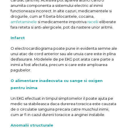
anumita componenta a sistemului electric al inimii
functioneaza incorect. In alte cazuri, medicamentele si
drogurile, cum ar fi beta-blocantele, cocaina,
amfetaminele
si medicamente impotriva
racelii
eliberate
fara reteta si anti-alergicele, pot da nastere unor aritmii.
Infarct
O electrocardiograma poate pune in evidenta semne ale
unui atac de cord anterior sau ale unuia care este in plina
desfasurare. Modelele de pe EKG pot arata care parte a
inimii a fost afectata, precum si care este amploarea
pagubelor.
O alimentare inadecvata cu sange si oxigen
pentru inima
Un EKG efectuat in timpul simptomelor il poate ajuta pe
medic sa stabileasca daca durerea toracica este cauzata
de o circulatie sanguina precara catre muschiul inimii,
cum ar fi in cazul durerii toracice a anginei instabile.
Anomalii structurale