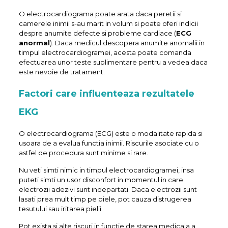
O electrocardiograma poate arata daca peretii si
camerele inimii s-au marit in volum si poate oferi indicii
despre anumite defecte si probleme cardiace (
ECG
anormal
). Daca medicul descopera anumite anomalii in
timpul electrocardiogramei, acesta poate comanda
efectuarea unor teste suplimentare pentru a vedea daca
este nevoie de tratament.
Factori care influenteaza rezultatele
EKG
O electrocardiograma (ECG) este o modalitate rapida si
usoara de a evalua functia inimii. Riscurile asociate cu o
astfel de procedura sunt minime si rare.
Nu veti simti nimic in timpul electrocardiogramei, insa
puteti simti un usor disconfort in momentul in care
electrozii adezivi sunt indepartati. Daca electrozii sunt
lasati prea mult timp pe piele, pot cauza distrugerea
tesutului sau iritarea pielii.
Pot exista si alte riscuri in functie de starea medicala a