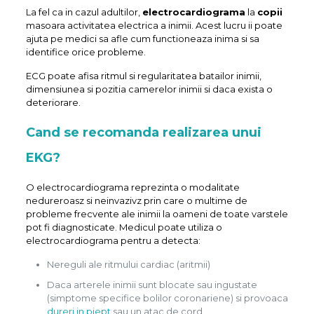
La fel ca in cazul adultilor,
electrocardiograma
la
copii
masoara activitatea electrica a inimii. Acest lucru ii poate
ajuta pe medici sa afle cum functioneaza inima si sa
identifice orice probleme.
ECG poate afisa ritmul si regularitatea batailor inimii,
dimensiunea si pozitia camerelor inimii si daca exista o
deteriorare.
Cand se recomanda realizarea unui
EKG?
O electrocardiograma reprezinta o modalitate
nedureroasz si neinvazivz prin care o multime de
probleme frecvente ale inimii la oameni de toate varstele
pot fi diagnosticate. Medicul poate utiliza o
electrocardiograma pentru a detecta:
Nereguli ale ritmului cardiac (aritmii)
Daca arterele inimii sunt blocate sau ingustate
(simptome specifice bolilor coronariene) si provoaca
dureri in piept
sau un atac de cord