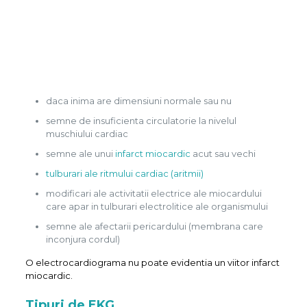
daca inima are dimensiuni normale sau nu
semne de insuficienta circulatorie la nivelul
muschiului cardiac
semne ale unui
infarct miocardic
acut sau vechi
tulburari ale ritmului cardiac (aritmii)
modificari ale activitatii electrice ale miocardului
care apar in tulburari electrolitice ale organismului
semne ale afectarii pericardului (membrana care
inconjura cordul)
O electrocardiograma nu poate evidentia un viitor infarct
miocardic.
Tipuri de EKG