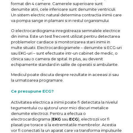
format din 4 camere. Camerele superioare sunt
denumite atrii, cele inferioare sunt denumite ventriculi.
Un sistem electric natural determina contractia inimii care
va pompa sange in plamani si in restul organismului.
O electrocardiograma inregistreaza semnalele electrice
din inima. Este un test frecvent utilizat pentru detectarea
problemelor cardiace si monitorizarea starii inimii in
multe situatii. Electrocardiogramele – denumite si ECG-uri
sau EKG-uri – sunt efectuate intr-un cabinet de medic, o
clinica sau o camera de spital. In plus, au devenit
echipamente standard in salile de operatii si ambulante.
Medicul poate discuta despre rezultate in aceeasi zi sau
la urmatoarea programare.
Ce presupune ECG?
Activitatea electrica a inimii poate fi detectata la nivelul
tegumentului cu ajutorul unor mici discuri metalice
denumite electrozi. Pentru a efectua o
electrocardiograma (
EKG
sau
ECG
), electrozii vor fi
plasati pe torace si la extremitatile membrelor. Acestia
vor fi conectati la un aparat care va transforma impulsurile