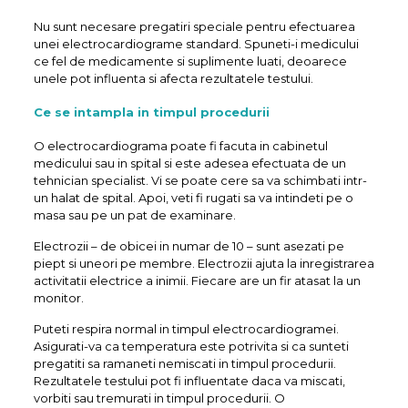
Nu sunt necesare pregatiri speciale pentru efectuarea
unei electrocardiograme standard. Spuneti-i medicului
ce fel de medicamente si suplimente luati, deoarece
unele pot influenta si afecta rezultatele testului.
Ce se intampla in timpul procedurii
O electrocardiograma poate fi facuta in cabinetul
medicului sau in spital si este adesea efectuata de un
tehnician specialist. Vi se poate cere sa va schimbati intr-
un halat de spital. Apoi, veti fi rugati sa va intindeti pe o
masa sau pe un pat de examinare.
Electrozii – de obicei in numar de 10 – sunt asezati pe
piept si uneori pe membre. Electrozii ajuta la inregistrarea
activitatii electrice a inimii. Fiecare are un fir atasat la un
monitor.
Puteti respira normal in timpul electrocardiogramei.
Asigurati-va ca temperatura este potrivita si ca sunteti
pregatiti sa ramaneti nemiscati in timpul procedurii.
Rezultatele testului pot fi influentate daca va miscati,
vorbiti sau tremurati in timpul procedurii. O