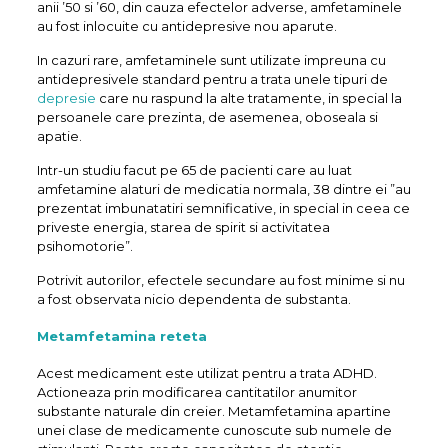
anii ’50 si ’60, din cauza efectelor adverse, amfetaminele
au fost inlocuite cu antidepresive nou aparute.
In cazuri rare, amfetaminele sunt utilizate impreuna cu
antidepresivele standard pentru a trata unele tipuri de
depresie
care nu raspund la alte tratamente, in special la
persoanele care prezinta, de asemenea, oboseala si
apatie.
Intr-un studiu facut pe 65 de pacienti care au luat
amfetamine alaturi de medicatia normala, 38 dintre ei ”au
prezentat imbunatatiri semnificative, in special in ceea ce
priveste energia, starea de spirit si activitatea
psihomotorie”.
Potrivit autorilor, efectele secundare au fost minime si nu
a fost observata nicio dependenta de substanta.
Metamfetamina reteta
Acest medicament este utilizat pentru a trata ADHD.
Actioneaza prin modificarea cantitatilor anumitor
substante naturale din creier. Metamfetamina apartine
unei clase de medicamente cunoscute sub numele de