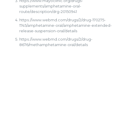
https://www.mayoclinic.org/drugs-
supplements/amphetamine-oral-
route/description/drg-20150941
https://www.webmd.com/drugs/2/drug-170275-
1745/amphetamine-oral/amphetamine-extended-
release-suspension-oral/details
https://www.webmd.com/drugs/2/drug-
8676/methamphetamine-oral/details