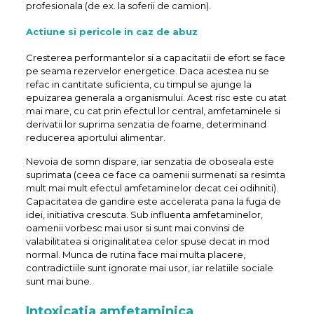
profesionala (de ex. la soferii de camion).
Actiune si pericole in caz de abuz
Cresterea performantelor si a capacitatii de efort se face
pe seama rezervelor energetice. Daca acestea nu se
refac in cantitate suficienta, cu timpul se ajunge la
epuizarea generala a organismului. Acest risc este cu atat
mai mare, cu cat prin efectul lor central, amfetaminele si
derivatii lor suprima senzatia de foame, determinand
reducerea aportului alimentar.
Nevoia de somn dispare, iar senzatia de oboseala este
suprimata (ceea ce face ca oamenii surmenati sa resimta
mult mai mult efectul amfetaminelor decat cei odihniti).
Capacitatea de gandire este accelerata pana la fuga de
idei, initiativa crescuta. Sub influenta amfetaminelor,
oamenii vorbesc mai usor si sunt mai convinsi de
valabilitatea si originalitatea celor spuse decat in mod
normal. Munca de rutina face mai multa placere,
contradictiile sunt ignorate mai usor, iar relatiile sociale
sunt mai bune.
Intoxicatia amfetaminica