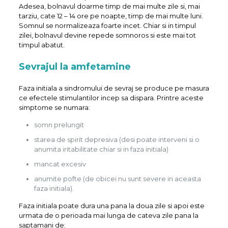
Adesea, bolnavul doarme timp de mai multe zile si, mai
tarziu, cate 12 – 14 ore pe noapte, timp de mai multe luni.
Somnul se normalizeaza foarte incet. Chiar si in timpul
zilei, bolnavul devine repede somnoros si este mai tot
timpul abatut.
Sevrajul la amfetamine
Faza initiala a sindromului de sevraj se produce pe masura
ce efectele stimulantilor incep sa dispara. Printre aceste
simptome se numara:
somn prelungit
starea de spirit depresiva (desi poate interveni si o
anumita iritabilitate chiar si in faza initiala)
mancat excesiv
anumite pofte (de obicei nu sunt severe in aceasta
faza initiala).
Faza initiala poate dura una pana la doua zile si apoi este
urmata de o perioada mai lunga de cateva zile pana la
saptamani de: