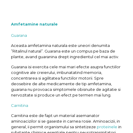
Amfetamine naturale
Guarana
Aceasta amfetamina naturala este uneori denumita
”Ritalinul natural”. Guarana este un compus pe baza de
plante, avand guaranina drept ingredientul cel mai activ.
Guarana isi exercita cele mai mari efecte asupra functiilor
cognitive ale creierului, imbunatatind memoria,
concentrarea si agilitatea functiilor motorii. Spre
deosebire de alte medicamente de tip amfetamina,
guarana nu provoaca simptomele obisnuite de agitatie si
nervozitate si produce un efect pe termen mai lung.
Carnitina
Carnitina este de fapt un material asemanator
aminoacizilor si se gaseste in carnea rosie. Aminoacizii, in
general, ii permit organismului sa sintetizeze
proteinele
in
substante chimice esentiale pentru neurotransmitatori.