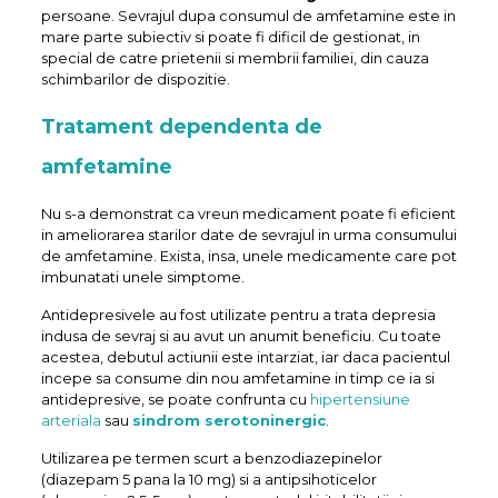
persoane. Sevrajul dupa consumul de amfetamine este in
mare parte subiectiv si poate fi dificil de gestionat, in
special de catre prietenii si membrii familiei, din cauza
schimbarilor de dispozitie.
Tratament dependenta de
amfetamine
Nu s-a demonstrat ca vreun medicament poate fi eficient
in ameliorarea starilor date de sevrajul in urma consumului
de amfetamine. Exista, insa, unele medicamente care pot
imbunatati unele simptome.
Antidepresivele au fost utilizate pentru a trata depresia
indusa de sevraj si au avut un anumit beneficiu. Cu toate
acestea, debutul actiunii este intarziat, iar daca pacientul
incepe sa consume din nou amfetamine in timp ce ia si
antidepresive, se poate confrunta cu
hipertensiune
arteriala
sau
sindrom serotoninergic
.
Utilizarea pe termen scurt a benzodiazepinelor
(diazepam 5 pana la 10 mg) si a antipsihoticelor