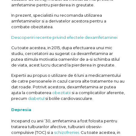
amfetamine pentru pierderea in greutate.
In prezent, specialistii nu recomanda utilizarea
amfetaminelor si a derivatelor acestora pentru a
combate obezitatea.
Descoperiri recente privind efectele dexamfetaminei
Cu toate acestea, in 2015, dupa efectuarea unui mic
studiu, cercetatorii au sugerat ca dexamfetamina ar
putea stimula motivatia oamenilor de a-si schimba stilul
de viata, acest lucru ducand la pierderea in greutate.
Expertii au propus o utilizare de 6 luni a medicamentului
de catre persoanele in cazul carora alte tratamente nu au
dat roade. Potrivit acestora, dexamfetamina ar putea
ajuta la combaterea
obezitatii
si a complicatiilor aferente,
precum
diabetul
si bolile cardiovasculare.
Depresia
Incepand cu anii ’30, amfetamina a fost folosita pentru
tratarea tulburarilor afective, tulburarii obsesiv-
compulsive (TOC) si a
schizofreniei
. Cu toate acestea, in