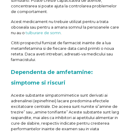
stimulanti. Poate creste capacitatea de atentie,
concentrarea si poate ajuta la controlarea problemelor
de comportament.
Acest medicament nu trebuie utilizat pentru a trata
oboseala sau pentru a amana somnul la persoanele care
nu au o
tulburare de somn
.
Cititi prospectul furnizat de farmacist inainte de a lua
metamfetamina si de fiecare data cand primiti o noua
reteta. Daca aveti intrebari, adresati-va medicului sau
farmacistului.
Dependenta de amfetamine:
simptome si riscuri
Aceste substante simpatomimetice sunt derivati ai
adrenalinei (epinefrinei) lacare predomina efectele
excitatoare centrale. De aceea sunt numite si”amine de
trezire” sau „amine tonifiante” Aceste substante sunt larg
raspandite, mai ales ca inhibitori ai apetitului alimentar in
cure de slabire, respectiv indicate pentru cresterea
performantelor inainte de examen sau in viata