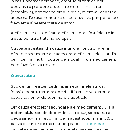
In cazul acestor persoane, emotiile puternice pot
declansa o pierdere brusca a tonusului muscular
(cataplexie), provocand prabusirea si, eventual, caderea
acestora. De asemenea, se caracterizeaza prin perioade
frecvente si neasteptate de somn.
Amfetaminele si derivatii amfetaminei au fost folosite in
trecut pentru a trata narcolepsia.
Cu toate acestea, din cauza ingrijorarilor cu privire la
efectele secundare ale acestora, amfetaminele sunt din
ce in ce mai mult inlocuite de modafinil, un medicament
care favorizeaza trezirea.
Obezitatea
Sub denumirea Benzedrina, amfetaminele au fost
folosite pentru tratarea obezitatii in anii 1930, datorita
capacitatilor lor de suprimare a apetitului.
Din cauza efectelor secundare ale medicamentului si a
potentialului sau de dependenta si abuz, specialistii au
decis sa nu-l mai recomande in acest scop. In anii ’50, din
cauza cazurilor de malnutritie, psihoza si
depresie
cauzate de sevraj, medicii au incetat sa mai prescrie