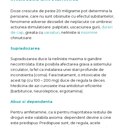
Doze crescute de peste 20 miligrame pot determina la
persoane, care nu sunt obisnuite cu efectul substantelor,
fenomene adverse deosebit de neplacute ce umbresc
actiunea stimulatoare: palpitatii, uscaciunea gurii,
dureri
de cap
, greata cu
varsaturi
, neliniste si
insomnie
chinuitoare.
Supradozarea
Supradozarea duce la neliniste maxima si gandire
necontrolata. Este posibila afectarea grava a sistemului
circulator, la fel ca instalarea unei stari profunde de
inconstienta (coma). Fara tratament, o intoxicatie de
acest tip (cu 100 – 200 mg) duce de regula la deces.
Medicina de azi cunoaste insa antidoturi eficiente
(barbiturice, neuroleptice, ergotamina).
Abuz si dependenta
Pentru amfetamine, ca si pentru majoritatea restului de
droguri este valabila axioma: dependent devine si cine
este predispus. Predispuse sunt, de regula, acele