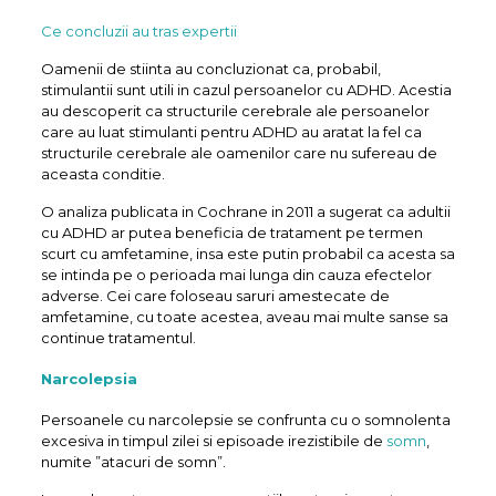
Ce concluzii au tras expertii
Oamenii de stiinta au concluzionat ca, probabil,
stimulantii sunt utili in cazul persoanelor cu ADHD. Acestia
au descoperit ca structurile cerebrale ale persoanelor
care au luat stimulanti pentru ADHD au aratat la fel ca
structurile cerebrale ale oamenilor care nu sufereau de
aceasta conditie.
O analiza publicata in Cochrane in 2011 a sugerat ca adultii
cu ADHD ar putea beneficia de tratament pe termen
scurt cu amfetamine, insa este putin probabil ca acesta sa
se intinda pe o perioada mai lunga din cauza efectelor
adverse. Cei care foloseau saruri amestecate de
amfetamine, cu toate acestea, aveau mai multe sanse sa
continue tratamentul.
Narcolepsia
Persoanele cu narcolepsie se confrunta cu o somnolenta
excesiva in timpul zilei si episoade irezistibile de
somn
,
numite ”atacuri de somn”.