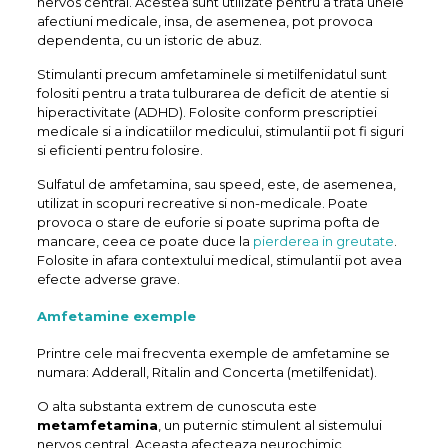
nervos central. Acestea sunt utilizate pentru a trata unele
afectiuni medicale, insa, de asemenea, pot provoca
dependenta, cu un istoric de abuz.
Stimulanti precum amfetaminele si metilfenidatul sunt
folositi pentru a trata tulburarea de deficit de atentie si
hiperactivitate (ADHD). Folosite conform prescriptiei
medicale si a indicatiilor medicului, stimulantii pot fi siguri
si eficienti pentru folosire.
Sulfatul de amfetamina, sau speed, este, de asemenea,
utilizat in scopuri recreative si non-medicale. Poate
provoca o stare de euforie si poate suprima pofta de
mancare, ceea ce poate duce la
pierderea in greutate
.
Folosite in afara contextului medical, stimulantii pot avea
efecte adverse grave.
Amfetamine exemple
Printre cele mai frecventa exemple de amfetamine se
numara: Adderall, Ritalin and Concerta (metilfenidat).
O alta substanta extrem de cunoscuta este
metamfetamina
, un puternic stimulent al sistemului
nervos central. Aceasta afecteaza neurochimic