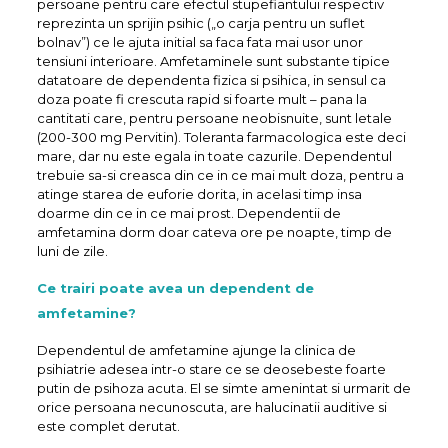
persoane pentru care efectul stupefiantului respectiv
reprezinta un sprijin psihic („o carja pentru un suflet
bolnav”) ce le ajuta initial sa faca fata mai usor unor
tensiuni interioare. Amfetaminele sunt substante tipice
datatoare de dependenta fizica si psihica, in sensul ca
doza poate fi crescuta rapid si foarte mult – pana la
cantitati care, pentru persoane neobisnuite, sunt letale
(200-300 mg Pervitin). Toleranta farmacologica este deci
mare, dar nu este egala in toate cazurile. Dependentul
trebuie sa-si creasca din ce in ce mai mult doza, pentru a
atinge starea de euforie dorita, in acelasi timp insa
doarme din ce in ce mai prost. Dependentii de
amfetamina dorm doar cateva ore pe noapte, timp de
luni de zile.
Ce trairi poate avea un dependent de
amfetamine?
Dependentul de amfetamine ajunge la clinica de
psihiatrie adesea intr-o stare ce se deosebeste foarte
putin de psihoza acuta. El se simte amenintat si urmarit de
orice persoana necunoscuta, are halucinatii auditive si
este complet derutat.