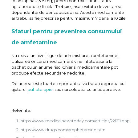
(olanzapina 2,5-5 mg) pentru controlul iritabilitatii si
agitatiei poate fi utila. Trebuie, insa, evitata dezvoltarea
dependentei de benzodiazepina. Aceste medicamente
ar trebui sa fie prescrise pentru maximum 7 pana la 10 zile.
Sfaturi pentru prevenirea consumului
de amfetamine
Nu exista un nivel sigur de administrare a amfetaminei.
Utilizarea oricarui medicament vine intotdeauna la
pachet cu un anume risc. Chiar si medicamentele pot
produce efecte secundare nedorite.
De aceea, este foarte important sa va tratati depresia cu
ajutorul
psihoterapiei
sau narcolepsia cu antidepresive.
Referinte:
https://www.medicalnewstoday.com/articles/221211.php
https://www.drugs.com/amphetamine.html