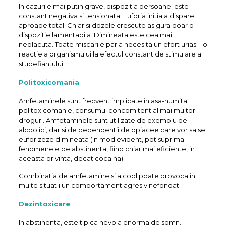
In cazurile mai putin grave, dispozitia persoanei este
constant negativa si tensionata. Euforia initiala dispare
aproape total. Chiar si dozele crescute asigura doar o
dispozitie lamentabila. Dimineata este cea mai
neplacuta. Toate miscarile par a necesita un efort urias – o
reactie a organismului la efectul constant de stimulare a
stupefiantului.
Politoxicomania
Amfetaminele sunt frecvent implicate in asa-numita
politoxicomanie, consumul concomitent al mai multor
droguri. Amfetaminele sunt utilizate de exemplu de
alcoolici, dar si de dependentii de opiacee care vor sa se
euforizeze dimineata (in mod evident, pot suprima
fenomenele de abstinenta, fiind chiar mai eficiente, in
aceasta privinta, decat cocaina).
Combinatia de amfetamine si alcool poate provoca in
multe situatii un comportament agresiv nefondat.
Dezintoxicare
In abstinenta, este tipica nevoia enorma de somn.