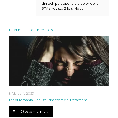
din echipa editoriala a celor de la
6TV si revista Zile si Nopti.
Te-ar mai putea interesa si:
8 februarie 2023
Tricotilomania – cauze, simptome si tratament
Citeste mai mult