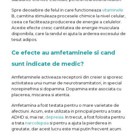
Spre deosebire de felul in care functioneaza
vitaminele
B, carnitina stimuleaza procesele chimice la nivel celular,
ceea ce faciliteaza producerea de energie a celulelor.
Aceste efecte cresc cantitatea de energie musculara
disponibila, care la randul ei ajuta la arderea excesului de
tesut adipos.
Ce efecte au amfetaminele si cand
sunt indicate de medic?
Amfetaminele activeaza receptorii din creier si sporesc
activitatea unui numar de neurotransmitatori, in special
norepinefrina si dopamina. Dopamina este asociata cu
placerea, miscarea si atentia.
Amfetamina a fost testata pentru o mare varietate de
afectiuni. Acum, este utilizata in principal pentru a trata
ADHD si, mai rar,
depresia
. In trecut, a fost folosita pentru
a trata
narcolepsia
si pentru a ajuta la pierderea in
greutate, dar acest lucru este mai putin frecvent acum.