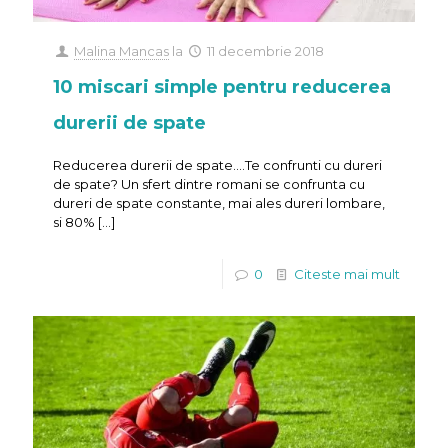
Malina Mancas
la
11 decembrie 2018
10 miscari simple pentru reducerea
durerii de spate
Reducerea durerii de spate….Te confrunti cu dureri
de spate? Un sfert dintre romani se confrunta cu
dureri de spate constante, mai ales dureri lombare,
si 80%
[…]
0
Citeste mai mult