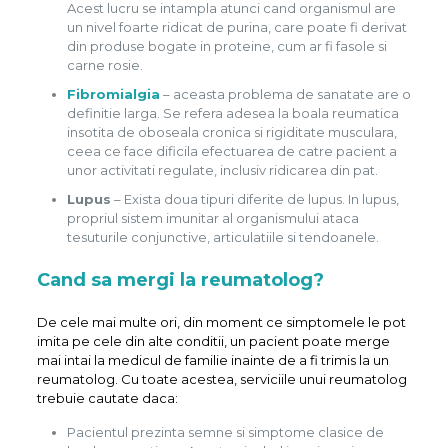
Acest lucru se intampla atunci cand organismul are
un nivel foarte ridicat de purina, care poate fi derivat
din produse bogate in proteine, cum ar fi fasole si
carne rosie.
Fibromialgia
– aceasta problema de sanatate are o
definitie larga. Se refera adesea la boala reumatica
insotita de oboseala cronica si rigiditate musculara,
ceea ce face dificila efectuarea de catre pacient a
unor activitati regulate, inclusiv ridicarea din pat.
Lupus
– Exista doua tipuri diferite de lupus. In lupus,
propriul sistem imunitar al organismului ataca
tesuturile conjunctive, articulatiile si tendoanele.
Cand sa mergi la reumatolog?
De cele mai multe ori, din moment ce simptomele le pot
imita pe cele din alte conditii, un pacient poate merge
mai intai la medicul de familie inainte de a fi trimis la un
reumatolog. Cu toate acestea, serviciile unui reumatolog
trebuie cautate daca:
Pacientul prezinta semne si simptome clasice de