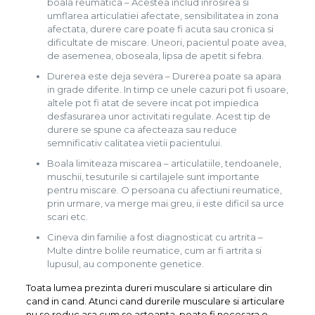
boala reumatica – Acestea includ inrosirea si
umflarea articulatiei afectate, sensibilitatea in zona
afectata, durere care poate fi acuta sau cronica si
dificultate de miscare. Uneori, pacientul poate avea,
de asemenea, oboseala, lipsa de apetit si febra.
Durerea este deja severa – Durerea poate sa apara
in grade diferite. In timp ce unele cazuri pot fi usoare,
altele pot fi atat de severe incat pot impiedica
desfasurarea unor activitati regulate. Acest tip de
durere se spune ca afecteaza sau reduce
semnificativ calitatea vietii pacientului.
Boala limiteaza miscarea – articulatiile, tendoanele,
muschii, tesuturile si cartilajele sunt importante
pentru miscare. O persoana cu afectiuni reumatice,
prin urmare, va merge mai greu, ii este dificil sa urce
scari etc.
Cineva din familie a fost diagnosticat cu artrita –
Multe dintre bolile reumatice, cum ar fi artrita si
lupusul, au componente genetice.
Toata lumea prezinta dureri musculare si articulare din
cand in cand. Atunci cand durerile musculare si articulare
nu se reduc asa cum se asteapta, poate fi necesara o