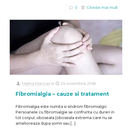
0
Citeste mai mult
Malina Mancas
la
24 noiembrie 2018
Fibromialgia – cauze si tratament
Fibromialgia este numita si sindrom fibromialgic.
Persoanele cu fibromialgie se confrunta cu dureri in
tot corpul, oboseala (oboseala extrema care nu se
amelioreaza dupa somn sau
[…]