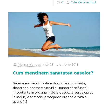
0
Citeste mai mult
Malina Mancas
la
28 noiembrie 2018
Cum mentinem sanatatea oaselor?
Sanatatea oaselor este extrem de importanta,
deoarece aceste structuri au numeroase functii
importante in organism, de la depozitarea calciului,
la sprijin, locomotie, protejarea organelor vitale,
spatiu
[…]