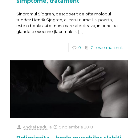
simptome, tratament
Sindromul Sjogren, descoperit de oftalmologul
suedez Henrik Sjogren, al carui nume il si poarta,
este o boala autoimuna care afecteaza, in principal,
glandele exocrine (lacrimale si
[…]
0
Citeste mai mult
Andrei Radu
la
5 noiembrie 2018