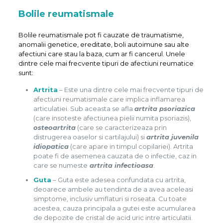
Bolile reumatismale
Bolile reumatismale pot fi cauzate de traumatisme,
anomalii genetice, ereditate, boli autoimune sau alte
afectiuni care stau la baza, cum ar fi cancerul. Unele
dintre cele mai frecvente tipuri de afectiuni reumatice
sunt:
Artrita
– Este una dintre cele mai frecvente tipuri de
afectiuni reumatismale care implica inflamarea
articulatiei. Sub aceasta se afla
artrita psoriazica
(care insoteste afectiunea pielii numita psoriazis),
osteoartrita
(care se caracterizeaza prin
distrugerea oaselor si cartilajului) si
artrita juvenila
idiopatica
(care apare in timpul copilariei). Artrita
poate fi de asemenea cauzata de o infectie, caz in
care se numeste
artrita infectioasa
.
Guta
– Guta este adesea confundata cu artrita,
deoarece ambele au tendinta de a avea aceleasi
simptome, inclusiv umflaturi si roseata. Cu toate
acestea, cauza principala a gutei este acumularea
de depozite de cristal de acid uric intre articulatii.