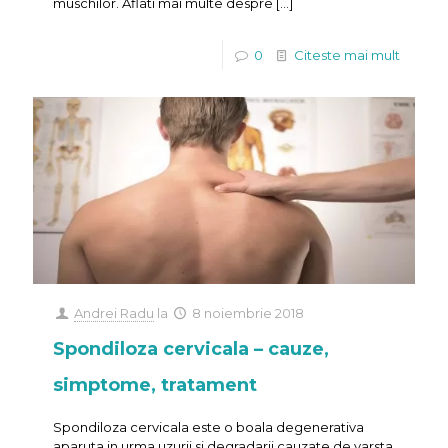
muschilor. Aflati mai multe despre
[…]
0
Citeste mai mult
Andrei Radu
la
8 noiembrie 2018
Spondiloza cervicala – cauze,
simptome, tratament
Spondiloza cervicala este o boala degenerativa
aparuta in urma uzurii si degradarii cauzate de varsta