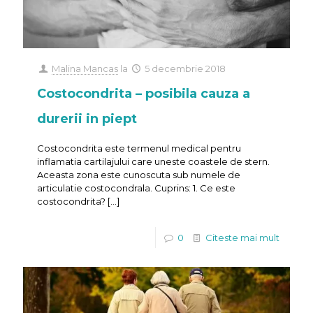
Malina Mancas
la
5 decembrie 2018
Costocondrita – posibila cauza a
durerii in piept
Costocondrita este termenul medical pentru
inflamatia cartilajului care uneste coastele de stern.
Aceasta zona este cunoscuta sub numele de
articulatie costocondrala. Cuprins: 1. Ce este
costocondrita?
[…]
0
Citeste mai mult