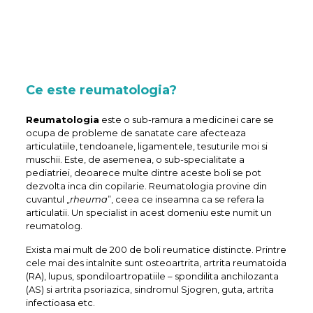
Ce este reumatologia?
Reumatologia
este o sub-ramura a medicinei care se
ocupa de probleme de sanatate care afecteaza
articulatiile, tendoanele, ligamentele, tesuturile moi si
muschii. Este, de asemenea, o sub-specialitate a
pediatriei, deoarece multe dintre aceste boli se pot
dezvolta inca din copilarie. Reumatologia provine din
cuvantul „
rheuma
”, ceea ce inseamna ca se refera la
articulatii. Un specialist in acest domeniu este numit un
reumatolog.
Exista mai mult de 200 de boli reumatice distincte. Printre
cele mai des intalnite sunt osteoartrita, artrita reumatoida
(RA), lupus, spondiloartropatiile – spondilita anchilozanta
(AS) si artrita psoriazica, sindromul Sjogren, guta, artrita
infectioasa etc.