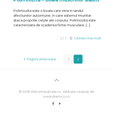
Polimiozita – boala muschilor slabiti
Polimiozita este o boala care intra in randul
afectiunilor autoimune, in care sistemul imunitar
ataca propriile celule ale corpului. Polimiozita este
caracterizata de scaderea fortei musculare.
[…]
1
Citeste mai mult
Pagina anterioara
1
2
© 2018 Sfaturimedicale.ro. Website realizat de
ruxandramicu.ro