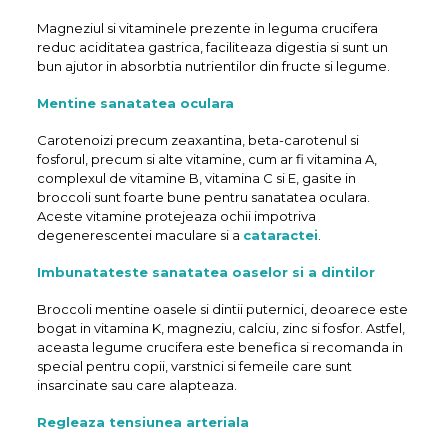
Magneziul si vitaminele prezente in leguma crucifera
reduc aciditatea gastrica, faciliteaza digestia si sunt un
bun ajutor in absorbtia nutrientilor din fructe si legume.
Mentine sanatatea oculara
Carotenoizi precum zeaxantina, beta-carotenul si
fosforul, precum si alte vitamine, cum ar fi vitamina A,
complexul de vitamine B, vitamina C si E, gasite in
broccoli sunt foarte bune pentru sanatatea oculara.
Aceste vitamine protejeaza ochii impotriva
degenerescentei maculare si a
cataractei
.
Imbunatateste sanatatea oaselor si a dintilor
Broccoli mentine oasele si dintii puternici, deoarece este
bogat in vitamina K, magneziu, calciu, zinc si fosfor. Astfel,
aceasta legume crucifera este benefica si recomanda in
special pentru copii, varstnici si femeile care sunt
insarcinate sau care alapteaza.
Regleaza tensiunea arteriala