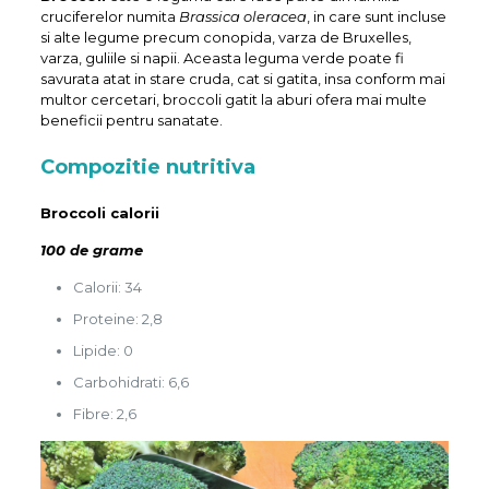
cruciferelor numita
Brassica oleracea
, in care sunt incluse
si alte legume precum conopida, varza de Bruxelles,
varza, guliile si napii. Aceasta leguma verde poate fi
savurata atat in stare cruda, cat si gatita, insa conform mai
multor cercetari, broccoli gatit la aburi ofera mai multe
beneficii pentru sanatate.
Compozitie nutritiva
Broccoli calorii
100 de grame
Calorii: 34
Proteine: 2,8
Lipide: 0
Carbohidrati: 6,6
Fibre: 2,6