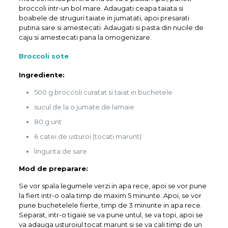
broccoli intr-un bol mare. Adaugati ceapa taiata si
boabele de struguri taiate in jumatati, apoi presarati
putina sare si amestecati. Adaugati si pasta din nucile de
caju si amestecati pana la omogenizare.
Broccoli sote
Ingrediente:
500 g broccoli curatat si taiat in buchetele
sucul de la o jumate de lamaie
80 g unt
6 catei de usturoi (tocati marunt)
lingurita de sare
Mod de preparare:
Se vor spala legumele verzi in apa rece, apoi se vor pune
la fiert intr-o oala timp de maxim 5 minunte. Apoi, se vor
pune buchetelele fierte, timp de 3 minunte in apa rece.
Separat, intr-o tigaie se va pune untul, se va topi, apoi se
va adauga usturoiul tocat marunt si se va cali timp de un