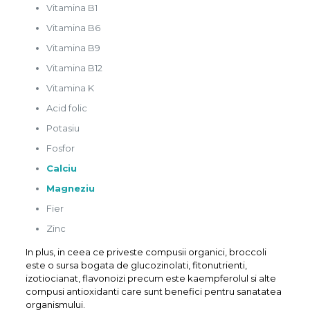
Vitamina B1
Vitamina B6
Vitamina B9
Vitamina B12
Vitamina K
Acid folic
Potasiu
Fosfor
Calciu
Magneziu
Fier
Zinc
In plus, in ceea ce priveste compusii organici, broccoli
este o sursa bogata de glucozinolati, fitonutrienti,
izotiocianat, flavonoizi precum este kaempferolul si alte
compusi antioxidanti care sunt benefici pentru sanatatea
organismului.