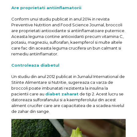
Are proprietati antiinflamatorii
Conform unui studiu publicat in anul 2014 in revista
Preventive Nutrition and Food Science Journal, broccoli
are proprietati antioxidante si antiinflamatoare puternice.
Aceasta leguma contine antioxidanti precum vitamina C,
potasiu, magneziu, sulforafan, kaempferol si multe altele
care fac din aceasta leguma crucifera un bun calmant si
remediu antiinflamator.
Controleaza diabetul
Un studiu din anul 2012 publicat in Jurnalul International de
Stiinte Alimentare si Nutritie, sugereaza ca varza de
broccoli poate imbunatati rezistenta la insulina la
pacientii care au
diabet zaharat
de tip 2. Acest lucru se
datoreaza sulforafanului si a kaempferolului din acest
aliment crucifer care are capacitatea de a scadea nivelul
de zahar din sange.