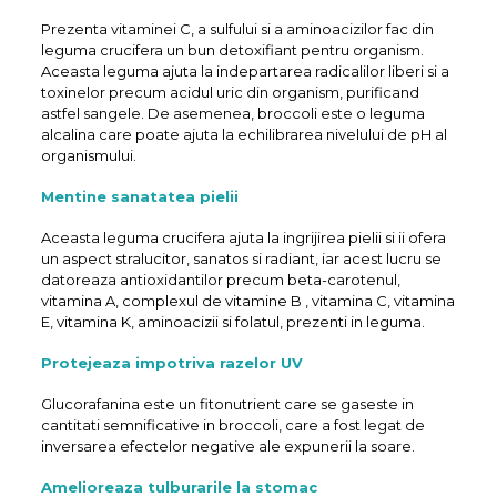
Prezenta vitaminei C, a sulfului si a aminoacizilor fac din
leguma crucifera un bun detoxifiant pentru organism.
Aceasta leguma ajuta la indepartarea radicalilor liberi si a
toxinelor precum acidul uric din organism, purificand
astfel sangele. De asemenea, broccoli este o leguma
alcalina care poate ajuta la echilibrarea nivelului de pH al
organismului.
Mentine sanatatea pielii
Aceasta leguma crucifera ajuta la ingrijirea pielii si ii ofera
un aspect stralucitor, sanatos si radiant, iar acest lucru se
datoreaza antioxidantilor precum beta-carotenul,
vitamina A, complexul de vitamine B , vitamina C, vitamina
E, vitamina K, aminoacizii si folatul, prezenti in leguma.
Protejeaza impotriva razelor UV
Glucorafanina este un fitonutrient care se gaseste in
cantitati semnificative in broccoli, care a fost legat de
inversarea efectelor negative ale expunerii la soare.
Amelioreaza tulburarile la stomac