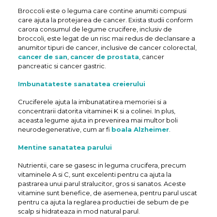
Broccoli este o leguma care contine anumiti compusi
care ajuta la protejarea de cancer. Exista studii conform
carora consumul de legume crucifere, inclusiv de
broccoli, este legat de un risc mai redus de declansare a
anumitor tipuri de cancer, inclusive de cancer colorectal,
cancer de san
,
cancer de prostata
, cancer
pancreatic si cancer gastric.
Imbunatateste sanatatea creierului
Cruciferele ajuta la imbunatatirea memoriei si a
concentrarii datorita vitaminei K si a colinei. In plus,
aceasta legume ajuta in prevenirea mai multor boli
neurodegenerative, cum ar fi
boala Alzheimer
.
Mentine sanatatea parului
Nutrientii, care se gasesc in leguma crucifera, precum
vitaminele A si C, sunt excelenti pentru ca ajuta la
pastrarea unui parul stralucitor, gros si sanatos. Aceste
vitamine sunt benefice, de asemenea, pentru parul uscat
pentru ca ajuta la reglarea productiei de sebum de pe
scalp si hidrateaza in mod natural parul.