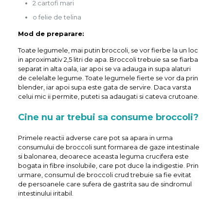
2 cartofi mari
o felie de telina
Mod de preparare:
Toate legumele, mai putin broccoli, se vor fierbe la un loc
in aproximativ 2,5 litri de apa. Broccoli trebuie sa se fiarba
separat in alta oala, iar apoi se va adauga in supa alaturi
de celelalte legume. Toate legumele fierte se vor da prin
blender, iar apoi supa este gata de servire. Daca varsta
celui mic ii permite, puteti sa adaugati si cateva crutoane.
Cine nu ar trebui sa consume broccoli?
Primele reactii adverse care pot sa apara in urma
consumului de broccoli sunt formarea de gaze intestinale
si balonarea, deoarece aceasta leguma crucifera este
bogata in fibre insolubile, care pot duce la indigestie. Prin
urmare, consumul de broccoli crud trebuie sa fie evitat
de persoanele care sufera de gastrita sau de sindromul
intestinului iritabil.