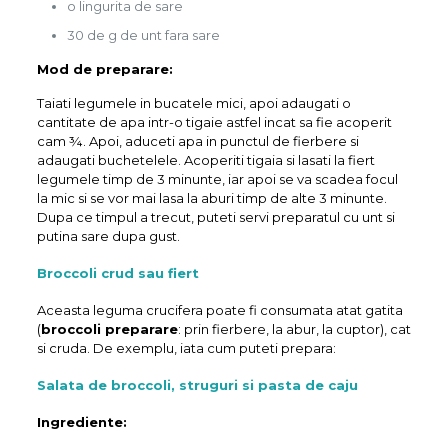
o lingurita de sare
30 de g de unt fara sare
Mod de preparare:
Taiati legumele in bucatele mici, apoi adaugati o
cantitate de apa intr-o tigaie astfel incat sa fie acoperit
cam ¾. Apoi, aduceti apa in punctul de fierbere si
adaugati buchetelele. Acoperiti tigaia si lasati la fiert
legumele timp de 3 minunte, iar apoi se va scadea focul
la mic si se vor mai lasa la aburi timp de alte 3 minunte.
Dupa ce timpul a trecut, puteti servi preparatul cu unt si
putina sare dupa gust.
Broccoli crud sau fiert
Aceasta leguma crucifera poate fi consumata atat gatita
(
broccoli preparare
: prin fierbere, la abur, la cuptor), cat
si cruda. De exemplu, iata cum puteti prepara:
Salata de broccoli, struguri si pasta de caju
Ingrediente: