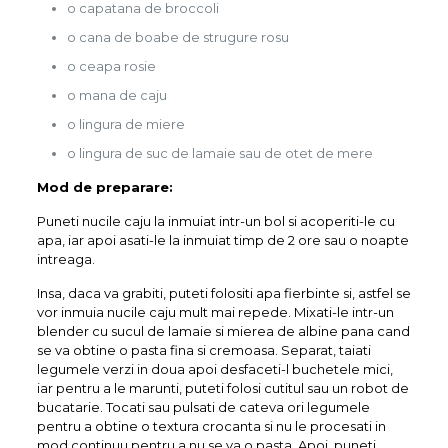
o capatana de broccoli
o cana de boabe de strugure rosu
o ceapa rosie
o mana de caju
o lingura de miere
o lingura de suc de lamaie sau de otet de mere
Mod de preparare:
Puneti nucile caju la inmuiat intr-un bol si acoperiti-le cu
apa, iar apoi asati-le la inmuiat timp de 2 ore sau o noapte
intreaga.
Insa, daca va grabiti, puteti folositi apa fierbinte si, astfel se
vor inmuia nucile caju mult mai repede. Mixati-le intr-un
blender cu sucul de lamaie si mierea de albine pana cand
se va obtine o pasta fina si cremoasa. Separat, taiati
legumele verzi in doua apoi desfaceti-l buchetele mici,
iar pentru a le marunti, puteti folosi cutitul sau un robot de
bucatarie. Tocati sau pulsati de cateva ori legumele
pentru a obtine o textura crocanta si nu le procesati in
mod continuu pentru a nu se va o pasta. Apoi, puneti