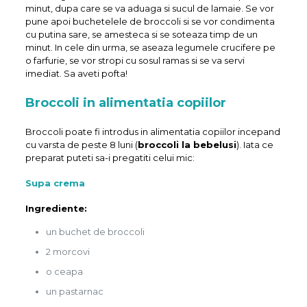
minut, dupa care se va aduaga si sucul de lamaie. Se vor
pune apoi buchetelele de broccoli si se vor condimenta
cu putina sare, se amesteca si se soteaza timp de un
minut. In cele din urma, se aseaza legumele crucifere pe
o farfurie, se vor stropi cu sosul ramas si se va servi
imediat. Sa aveti pofta!
Broccoli in alimentatia copiilor
Broccoli poate fi introdus in alimentatia copiilor incepand
cu varsta de peste 8 luni (
broccoli la bebelusi
). Iata ce
preparat puteti sa-i pregatiti celui mic:
Supa crema
Ingrediente:
un buchet de broccoli
2 morcovi
o ceapa
un pastarnac