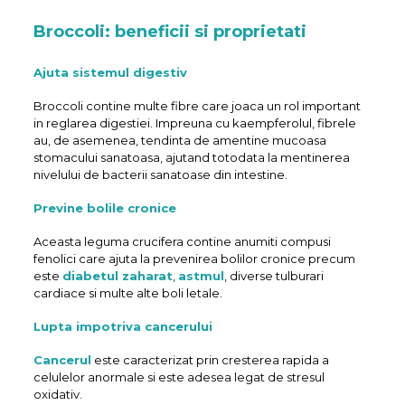
Broccoli: beneficii si proprietati
Ajuta sistemul digestiv
Broccoli contine multe fibre care joaca un rol important
in reglarea digestiei. Impreuna cu kaempferolul, fibrele
au, de asemenea, tendinta de amentine mucoasa
stomacului sanatoasa, ajutand totodata la mentinerea
nivelului de bacterii sanatoase din intestine.
Previne bolile cronice
Aceasta leguma crucifera contine anumiti compusi
fenolici care ajuta la prevenirea bolilor cronice precum
este
diabetul zaharat
,
astmul
, diverse tulburari
cardiace si multe alte boli letale.
Lupta impotriva cancerului
Cancerul
este caracterizat prin cresterea rapida a
celulelor anormale si este adesea legat de stresul
oxidativ.