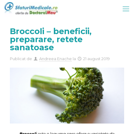
Broccoli – beneficii,
preparare, retete
sanatoase
Publicat de
Andreea Enache
la
21 august 2019
Broccoli
este o leguma care ofera o varietate de