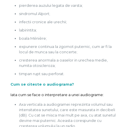
pierderea auzului legata de varsta;
sindromul Alport;
infectii cronice ale urechii;
labirintita;
boala Ménière;
expunere continua la zgomot puternic, cum ar fi la
locul de munca sau la concerte;
cresterea anormala a oaselor in urechea medie,
numita otoscleroza;
timpan rupt sau perforat.
Cum se citeste o audiograma?
Iata cum se face o interpretare a unei audiograme:
Axa verticala a audiogramei reprezinta volumul sau
intensitatea sunetului, care este masurata in decibeli
(dB). Cu cat se misca mai mult pe axa, cu atat sunetul
devine mai puternic. Aceasta corespunde cu
cresterea volumului la un radio.