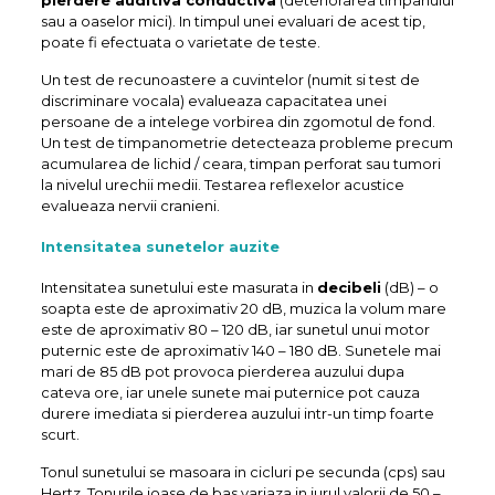
sau a oaselor mici). In timpul unei evaluari de acest tip,
poate fi efectuata o varietate de teste.
Un test de recunoastere a cuvintelor (numit si test de
discriminare vocala) evalueaza capacitatea unei
persoane de a intelege vorbirea din zgomotul de fond.
Un test de timpanometrie detecteaza probleme precum
acumularea de lichid / ceara, timpan perforat sau tumori
la nivelul urechii medii. Testarea reflexelor acustice
evalueaza nervii cranieni.
Intensitatea sunetelor auzite
Intensitatea sunetului este masurata in
decibeli
(dB) – o
soapta este de aproximativ 20 dB, muzica la volum mare
este de aproximativ 80 – 120 dB, iar sunetul unui motor
puternic este de aproximativ 140 – 180 dB. Sunetele mai
mari de 85 dB pot provoca pierderea auzului dupa
cateva ore, iar unele sunete mai puternice pot cauza
durere imediata si pierderea auzului intr-un timp foarte
scurt.
Tonul sunetului se masoara in cicluri pe secunda (cps) sau
Hertz. Tonurile joase de bas variaza in jurul valorii de 50 –