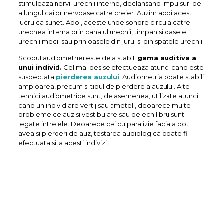
stimuleaza nervii urechii interne, declansand impulsuri de-
a lungul cailor nervoase catre creier. Auzim apoi acest
lucru ca sunet. Apoi, aceste unde sonore circula catre
urechea interna prin canalul urechii, timpan si oasele
urechii medii sau prin oasele din jurul si din spatele urechii.
Scopul audiometriei este de a stabili
gama auditiva a
unui individ.
Cel mai des se efectueaza atunci cand este
suspectata
pierderea auzului
. Audiometria poate stabili
amploarea, precum si tipul de pierdere a auzului. Alte
tehnici audiometrice sunt, de asemenea, utilizate atunci
cand un individ are vertij sau ameteli, deoarece multe
probleme de auz si vestibulare sau de echilibru sunt
legate intre ele. Deoarece cei cu paralizie faciala pot
avea si pierderi de auz, testarea audiologica poate fi
efectuata si la acesti indivizi.