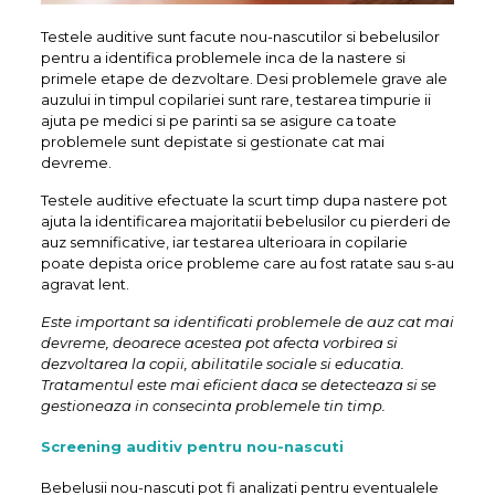
Testele auditive sunt facute nou-nascutilor si bebelusilor
pentru a identifica problemele inca de la nastere si
primele etape de dezvoltare. Desi problemele grave ale
auzului in timpul copilariei sunt rare, testarea timpurie ii
ajuta pe medici si pe parinti sa se asigure ca toate
problemele sunt depistate si gestionate cat mai
devreme.
Testele auditive efectuate la scurt timp dupa nastere pot
ajuta la identificarea majoritatii bebelusilor cu pierderi de
auz semnificative, iar testarea ulterioara in copilarie
poate depista orice probleme care au fost ratate sau s-au
agravat lent.
Este important sa identificati problemele de auz cat mai
devreme, deoarece acestea pot afecta vorbirea si
dezvoltarea la copii, abilitatile sociale si educatia.
Tratamentul este mai eficient daca se detecteaza si se
gestioneaza in consecinta problemele tin timp.
Screening auditiv pentru nou-nascuti
Bebelusii nou-nascuti pot fi analizati pentru eventualele