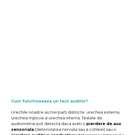
Cum functioneaza un test auditiv?
Urechile noastre au trei parti distincte: urechea externa,
urechea mijlocie si urechea interna. Testele de
audiometrie pot detecta daca aveti o
pierdere de auz
senzoriala
(deteriorarea nervului sau a cohleei) sau o
pierdere auditiva conductiva
(deteriorarea timpanului