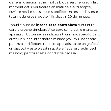
general, o audiometrie implica blocarea unei urechi la un
moment dat si verificarea abilitatii de a auzi soapte,
cuvinte rostite sau sunete specifice. Un test auditiv este
total nedureros si poate fi finalizat in 20 de minute.
Tonurile pure de
intensitate controlata
sunt tintite
care o ureche simultan. Vi se cere sa ridicati o mana, sa
apasati un buton sau sa indicati intr-un mod specific cand
auziti un sunet. Intensitatea minima (volumul) necesara
pentru a auzi fiecare ton este apoi afisata pe un grafic si
un dispozitiv este plasat in spatele fiecarei urechi (osul
mastoid) pentru a testa conductia osoasa.