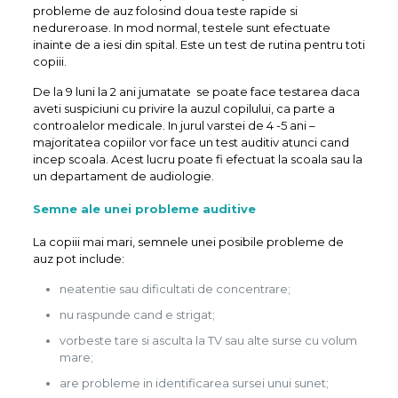
probleme de auz folosind doua teste rapide si
nedureroase. In mod normal, testele sunt efectuate
inainte de a iesi din spital. Este un test de rutina pentru toti
copiii.
De la 9 luni la 2 ani jumatate se poate face testarea daca
aveti suspiciuni cu privire la auzul copilului, ca parte a
controalelor medicale. In jurul varstei de 4 -5 ani –
majoritatea copiilor vor face un test auditiv atunci cand
incep scoala. Acest lucru poate fi efectuat la scoala sau la
un departament de audiologie.
Semne ale unei probleme auditive
La copiii mai mari, semnele unei posibile probleme de
auz pot include:
neatentie sau dificultati de concentrare;
nu raspunde cand e strigat;
vorbeste tare si asculta la TV sau alte surse cu volum
mare;
are probleme in identificarea sursei unui sunet;