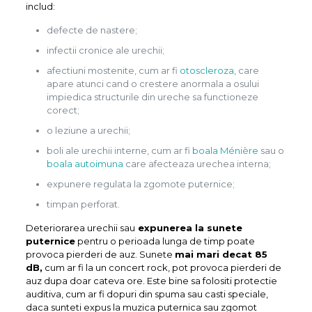
includ:
defecte de nastere;
infectii cronice ale urechii;
afectiuni mostenite, cum ar fi
otoscleroza
, care
apare atunci cand o crestere anormala a osului
impiedica structurile din ureche sa functioneze
corect;
o leziune a urechii;
boli ale urechii interne, cum ar fi
boala Ménière
sau o
boala autoimuna
care afecteaza urechea interna;
expunere regulata la zgomote puternice;
timpan perforat.
Deteriorarea urechii sau
expunerea la sunete
puternice
pentru o perioada lunga de timp poate
provoca pierderi de auz. Sunete
mai mari decat 85
dB,
cum ar fi la un concert rock, pot provoca pierderi de
auz dupa doar cateva ore. Este bine sa folositi protectie
auditiva, cum ar fi dopuri din spuma sau casti speciale,
daca sunteti expus la muzica puternica sau zgomot