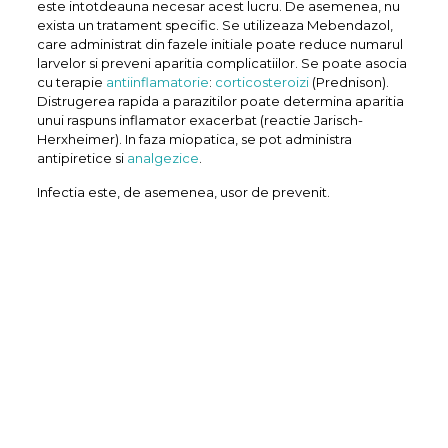
este intotdeauna necesar acest lucru. De asemenea, nu
exista un tratament specific. Se utilizeaza Mebendazol,
care administrat din fazele initiale poate reduce numarul
larvelor si preveni aparitia complicatiilor. Se poate asocia
cu terapie
antiinflamatorie
:
corticosteroizi
(Prednison).
Distrugerea rapida a parazitilor poate determina aparitia
unui raspuns inflamator exacerbat (reactie Jarisch-
Herxheimer). In faza miopatica, se pot administra
antipiretice si
analgezice
.
Infectia este, de asemenea, usor de prevenit.