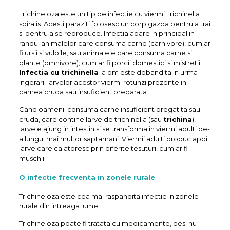
Trichineloza este un tip de infectie cu viermi Trichinella
spiralis. Acesti paraziti folosesc un corp gazda pentru a trai
si pentru a se reproduce. Infectia apare in principal in
randul animalelor care consuma carne (carnivore), cum ar
fi ursii si vulpile, sau animalele care consuma carne si
plante (omnivore), cum ar fi porcii domestici si mistretii.
Infectia cu trichinella
la om este dobandita in urma
ingerarii larvelor acestor viermi rotunzi prezente in
carnea cruda sau insuficient preparata.
Cand oamenii consuma carne insuficient pregatita sau
cruda, care contine larve de trichinella (sau
trichina
),
larvele ajung in intestin si se transforma in viermi adulti de-
a lungul mai multor saptamani. Viermii adulti produc apoi
larve care calatoresc prin diferite tesuturi, cum ar fi
muschii.
O infectie frecventa in zonele rurale
Trichineloza este cea mai raspandita infectie in zonele
rurale din intreaga lume.
Trichineloza poate fi tratata cu medicamente, desi nu