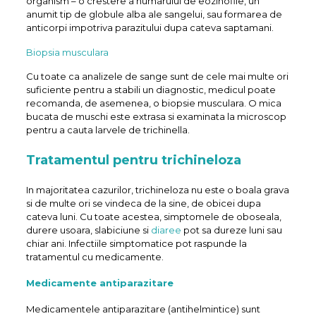
organism – o crestere a numarului de eozinofile, un
anumit tip de globule alba ale sangelui, sau formarea de
anticorpi impotriva parazitului dupa cateva saptamani.
Biopsia musculara
Cu toate ca analizele de sange sunt de cele mai multe ori
suficiente pentru a stabili un diagnostic, medicul poate
recomanda, de asemenea, o biopsie musculara. O mica
bucata de muschi este extrasa si examinata la microscop
pentru a cauta larvele de trichinella.
Tratamentul pentru trichineloza
In majoritatea cazurilor, trichineloza nu este o boala grava
si de multe ori se vindeca de la sine, de obicei dupa
cateva luni. Cu toate acestea, simptomele de oboseala,
durere usoara, slabiciune si
diaree
pot sa dureze luni sau
chiar ani. Infectiile simptomatice pot raspunde la
tratamentul cu medicamente.
Medicamente antiparazitare
Medicamentele antiparazitare (antihelmintice) sunt