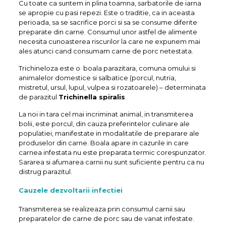
Cu toate ca suntem in plina toamna, sarbatorile de iarna
se apropie cu pasi repezi. Este o traditie, ca in aceasta
perioada, sa se sacrifice porci si sa se consume diferite
preparate din carne. Consumul unor astfel de alimente
necesita cunoasterea riscurilor la care ne expunem mai
ales atunci cand consumam carne de porc netestata.
Trichineloza este o boala parazitara, comuna omului si
animalelor domestice si salbatice (porcul, nutria,
mistretul, ursul, lupul, vulpea si rozatoarele) – determinata
de parazitul
Trichinella spiralis
.
La noi in tara cel mai incriminat animal, in transmiterea
bolii, este porcul, din cauza preferintelor culinare ale
populatiei, manifestate in modalitatile de preparare ale
produselor din carne. Boala apare in cazurile in care
carnea infestata nu este preparata termic corespunzator.
Sararea si afumarea carnii nu sunt suficiente pentru ca nu
distrug parazitul.
Cauzele dezvoltarii infectiei
Transmiterea se realizeaza prin consumul carnii sau
preparatelor de carne de porc sau de vanat infestate.