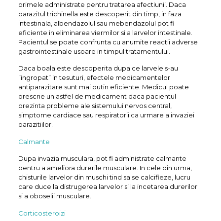
primele administrate pentru tratarea afectiunii. Daca
parazitul trichinella este descoperit din timp, in faza
intestinala, albendazolul sau mebendazolul pot fi
eficiente in eliminarea viermilor si a larvelor intestinale.
Pacientul se poate confrunta cu anumite reactii adverse
gastrointestinale usoare in timpul tratamentului.
Daca boala este descoperita dupa ce larvele s-au
”ingropat” in tesuturi, efectele medicamentelor
antiparazitare sunt mai putin eficiente. Medicul poate
prescrie un astfel de medicament daca pacientul
prezinta probleme ale sistemului nervos central,
simptome cardiace sau respiratorii ca urmare a invaziei
parazitiilor.
Calmante
Dupa invazia musculara, pot fi administrate calmante
pentru a ameliora durerile musculare. In cele din urma,
chisturile larvelor din muschi tind sa se calcifieze, lucru
care duce la distrugerea larvelor si la incetarea durerilor
si a oboselii musculare.
Corticosteroizi