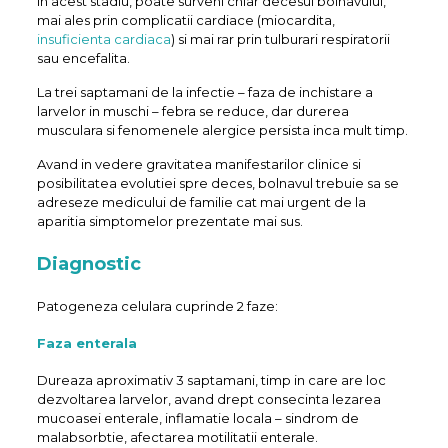
In acest stadiu, poate surveni chiar decesul bolnavului,
mai ales prin complicatii cardiace (miocardita,
insuficienta cardiaca
) si mai rar prin tulburari respiratorii
sau encefalita.
La trei saptamani de la infectie – faza de inchistare a
larvelor in muschi – febra se reduce, dar durerea
musculara si fenomenele alergice persista inca mult timp.
Avand in vedere gravitatea manifestarilor clinice si
posibilitatea evolutiei spre deces, bolnavul trebuie sa se
adreseze medicului de familie cat mai urgent de la
aparitia simptomelor prezentate mai sus.
Diagnostic
Patogeneza celulara cuprinde 2 faze:
Faza enterala
Dureaza aproximativ 3 saptamani, timp in care are loc
dezvoltarea larvelor, avand drept consecinta lezarea
mucoasei enterale, inflamatie locala – sindrom de
malabsorbtie, afectarea motilitatii enterale.