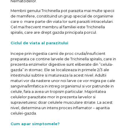
Nematodelor.
Membrii genului Trichinella pot parazita mai multe specii
de mamifere, constituind un grup special de organisme
care o mare parte din viata lor sunt paraziti intracelulari.
Cel mai frecvent membru al familiei este Trichinella
spiralis, care are drept gazda principala porcul.
Ciclul de viata al parazitului
Incepe prin ingestia carnii de proc cruda/insuficient
preparata ce contine larvele de Trichinella spiralis, care in
prezenta enzimelor digestive sunt eliberate din ”celula-
gazda” in stomac. Ele se localizeaza in primele 2/3 ale
intestinului subtire si matureaza la acest nivel. Adultii
maturi vor da nastere unor noi larve ce vor migra pe cale
sangvina/limfatica in intreg organismul si vor patrunde in
celule, fara a avea un tropism particular. Majoritatea
celulelor parazitate mor in prezenta larvelor si
supravietuiesc doar celulele musculare striate. La acest
nivel, determina un intens proces inflamator – aparitia
celulei-gazda.
Cum apar simptomele?