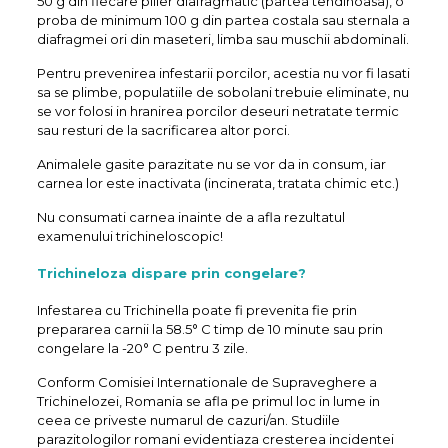
50 g din fiecare pilier diafragmatic (partea tendinoasa), o
proba de minimum 100 g din partea costala sau sternala a
diafragmei ori din maseteri, limba sau muschii abdominali.
Pentru prevenirea infestarii porcilor, acestia nu vor fi lasati
sa se plimbe, populatiile de sobolani trebuie eliminate, nu
se vor folosi in hranirea porcilor deseuri netratate termic
sau resturi de la sacrificarea altor porci.
Animalele gasite parazitate nu se vor da in consum, iar
carnea lor este inactivata (incinerata, tratata chimic etc.)
Nu consumati carnea inainte de a afla rezultatul
examenului trichineloscopic!
Trichineloza dispare prin congelare?
Infestarea cu Trichinella poate fi prevenita fie prin
prepararea carnii la 58.5° C timp de 10 minute sau prin
congelare la -20° C pentru 3 zile.
Conform Comisiei Internationale de Supraveghere a
Trichinelozei, Romania se afla pe primul loc in lume in
ceea ce priveste numarul de cazuri/an. Studiile
parazitologilor romani evidentiaza cresterea incidentei