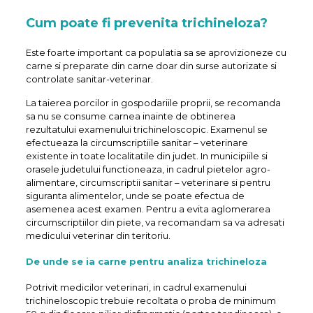
Cum poate fi prevenita trichineloza?
Este foarte important ca populatia sa se aprovizioneze cu
carne si preparate din carne doar din surse autorizate si
controlate sanitar-veterinar.
La taierea porcilor in gospodariile proprii, se recomanda
sa nu se consume carnea inainte de obtinerea
rezultatului examenului trichineloscopic. Examenul se
efectueaza la circumscriptiile sanitar – veterinare
existente in toate localitatile din judet. In municipiile si
orasele judetului functioneaza, in cadrul pietelor agro-
alimentare, circumscriptii sanitar – veterinare si pentru
siguranta alimentelor, unde se poate efectua de
asemenea acest examen. Pentru a evita aglomerarea
circumscriptiilor din piete, va recomandam sa va adresati
medicului veterinar din teritoriu.
De unde se ia carne pentru analiza trichineloza
Potrivit medicilor veterinari, in cadrul examenului
trichineloscopic trebuie recoltata o proba de minimum