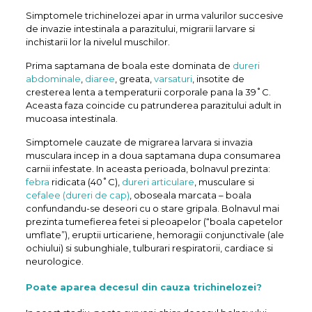
Simptomele trichinelozei apar in urma valurilor succesive
de invazie intestinala a parazitului, migrarii larvare si
inchistarii lor la nivelul muschilor.
Prima saptamana de boala este dominata de
dureri
abdominale
,
diaree
, greata,
varsaturi
, insotite de
cresterea lenta a temperaturii corporale pana la 39˚C.
Aceasta faza coincide cu patrunderea parazitului adult in
mucoasa intestinala.
Simptomele cauzate de migrarea larvara si invazia
musculara incep in a doua saptamana dupa consumarea
carnii infestate. In aceasta perioada, bolnavul prezinta:
febra
ridicata (40˚C),
dureri articulare
, musculare si
cefalee (dureri de cap)
, oboseala marcata – boala
confundandu-se deseori cu o stare gripala. Bolnavul mai
prezinta tumefierea fetei si pleoapelor (“boala capetelor
umflate”), eruptii urticariene, hemoragii conjunctivale (ale
ochiului) si subunghiale, tulburari respiratorii, cardiace si
neurologice.
Poate aparea decesul din cauza trichinelozei?