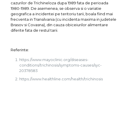
cazurilor de Trichineloza dupa 1989 fata de perioada
1980-1989. De asemenea, se observa si o variatie
geografica a incidentei pe teritoriu tarii, boala fiind mai
frecventa in Transilvania (cu incidenta maxima in judetele
Brasov si Covasna), din cauza obiceiurilor alimentare
diferite fata de restul tarii.
Referinte:
https://www.mayoclinic.org/diseases-
conditions/trichinosis/symptoms-causes/syc-
20378583
https://www.healthline.com/health/trichinosis