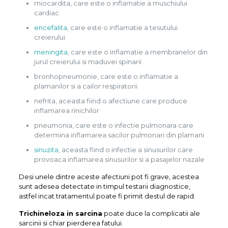
miocardita, care este o inflamatie a muschiului
cardiac
encefalita
, care este o inflamatie a tesutului
creierului
meningita
, care este o inflamatie a membranelor din
jurul creierului si maduvei spinarii
bronhopneumonie, care este o inflamatie a
plamanilor si a cailor respiratorii
nefrita, aceasta fiind o afectiune care produce
inflamarea rinichilor
pneumonia, care este o infectie pulmonara care
determina inflamarea sacilor pulmonari din plamani
sinuzita
, aceasta fiind o infectie a sinusurilor care
provoaca inflamarea sinusurilor si a pasajelor nazale
Desi unele dintre aceste afectiuni pot fi grave, acestea
sunt adesea detectate in timpul testarii diagnostice,
astfel incat tratamentul poate fi primit destul de rapid.
Trichineloza in sarcina
poate duce la complicatii ale
sarcinii si chiar pierderea fatului.