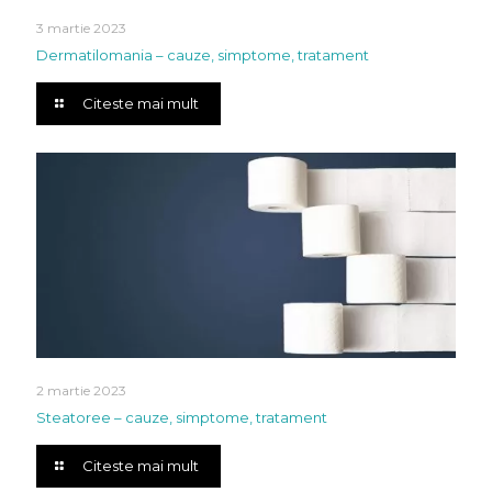
3 martie 2023
Dermatilomania – cauze, simptome, tratament
Citeste mai mult
2 martie 2023
Steatoree – cauze, simptome, tratament
Citeste mai mult