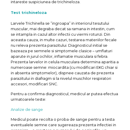
intareste suspiciunea de trichineloza.
Test trichineloza
Larvele Trichinella se ”ingroapa” in interiorul tesutului
muscular, mai degraba decat sa ramana in intestin, cum
se intampla in cazul altor infectii cu viermi rotunzi. Din
aceasta cauza, in multe cazuri, testarea materiilor fecale
nu releva prezenta parazitului. Diagnosticul initial se
bazeaza pe semnele si simptomele clasice – umflaturi
aparute in jurul ochilor, inflamatie musculara si febra.
Prezenta larvelor in celula musculara determina aparitia a
numeroase semne: miocardita (cu modificari EKG chiar si
in absenta simptomelor), dispnee cauzata de prezenta
parazitului in diafragm si la nivelul muschilor respiratori
accesori, modificari SNC.
Pentru a confirma diagnosticul, medicul ar putea efectua
urmatoarele teste:
Analize de sange
Medicul poate recolta o proba de sange pentru a testa
eventualele semne care sugereaza prezenta infectiei in