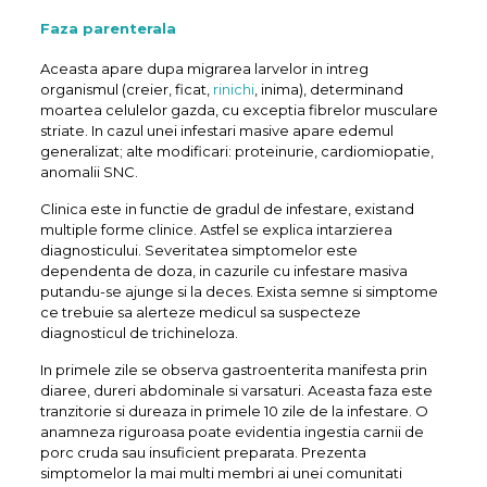
Faza parenterala
Aceasta apare dupa migrarea larvelor in intreg
organismul (creier, ficat,
rinichi
, inima), determinand
moartea celulelor gazda, cu exceptia fibrelor musculare
striate. In cazul unei infestari masive apare edemul
generalizat; alte modificari: proteinurie, cardiomiopatie,
anomalii SNC.
Clinica este in functie de gradul de infestare, existand
multiple forme clinice. Astfel se explica intarzierea
diagnosticului. Severitatea simptomelor este
dependenta de doza, in cazurile cu infestare masiva
putandu-se ajunge si la deces. Exista semne si simptome
ce trebuie sa alerteze medicul sa suspecteze
diagnosticul de trichineloza.
In primele zile se observa gastroenterita manifesta prin
diaree, dureri abdominale si varsaturi. Aceasta faza este
tranzitorie si dureaza in primele 10 zile de la infestare. O
anamneza riguroasa poate evidentia ingestia carnii de
porc cruda sau insuficient preparata. Prezenta
simptomelor la mai multi membri ai unei comunitati