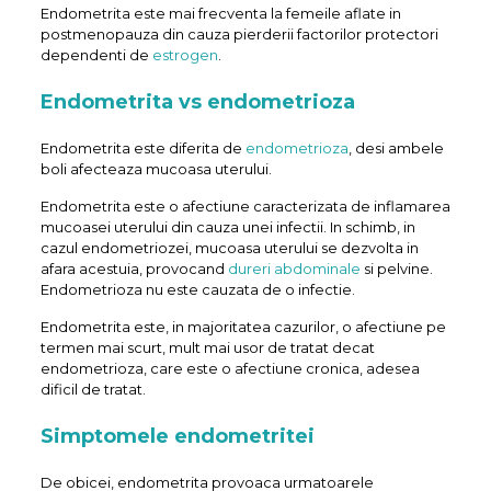
Endometrita este mai frecventa la femeile aflate in
postmenopauza din cauza pierderii factorilor protectori
dependenti de
estrogen
.
Endometrita vs endometrioza
Endometrita este diferita de
endometrioza
, desi ambele
boli afecteaza mucoasa uterului.
Endometrita este o afectiune caracterizata de inflamarea
mucoasei uterului din cauza unei infectii. In schimb, in
cazul endometriozei, mucoasa uterului se dezvolta in
afara acestuia, provocand
dureri abdominale
si pelvine.
Endometrioza nu este cauzata de o infectie.
Endometrita este, in majoritatea cazurilor, o afectiune pe
termen mai scurt, mult mai usor de tratat decat
endometrioza, care este o afectiune cronica, adesea
dificil de tratat.
Simptomele endometritei
De obicei, endometrita provoaca urmatoarele