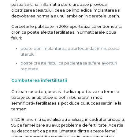
pastra sarcina. Inflamatia uterului poate provoca
cicatrizarea tesutului, ceea ce impiedica implantarea si
dezvoltarea normala a unui embrion in peretele uterin.
Cercetarile publicate in 2016 raporteaza ca endometrita
cronica poate afecta fertilitatea in urmatoarele doua
feluri:
poate opri implantarea oului fecundat in mucoasa
uterului;
poate creste riscul ca pacienta sa sufere avorturi
repetate.
Combaterea infertilitatii
Cu toate acestea, acelasi studiu raporteaza ca femeile
tratate cu antibiotice isi pot imbunatati in mod
semnificativ fertilitatea si pot duce cu succes sarcinile la
termen.
In 2018, anumiti specialisti au analizat, in cadrul unui studiu,
95 de femei care au avut probleme de fertilitate. Acestia
au descoperit ca peste jumatate dintre aceste femei
aveau endometrita cronica si ca, in urma terapiei cu