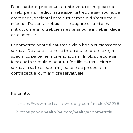
Dupa nastere, proceduri sau interventii chirurgicale la
nivelul pelvis, medicul sau asistenta trebuie sa-i spuna, de
asemenea, pacientei care sunt semnele si simptomele
infectiei. Pacienta trebuie sa se asigure ca a inteles
instructiunile si nu trebuie sa ezite sa puna intrebari, daca
este necesar.
Endometrita poate fi cauzata si de o boala cu transmitere
sexuala. De aceea, femeile trebuie sa se protejeze, in
special cu partenerii non-monogami. In plus, trebuie sa
faca analize regulate pentru infectiile cu transmitere
sexuala si sa foloseasca mijloacele de protectie si
contraceptie, cum ar fi prezervativele.
Referinte:
https://www.medicalnewstoday.com/articles/321298
https://www.healthline.com/health/endometritis