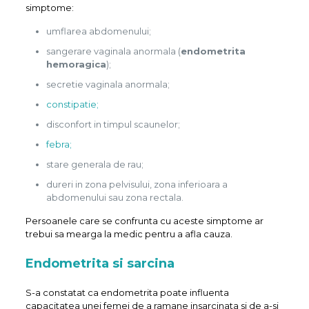
simptome:
umflarea abdomenului;
sangerare vaginala anormala (
endometrita
hemoragica
);
secretie vaginala anormala;
constipatie;
disconfort in timpul scaunelor;
febra;
stare generala de rau;
dureri in zona pelvisului, zona inferioara a
abdomenului sau zona rectala.
Persoanele care se confrunta cu aceste simptome ar
trebui sa mearga la medic pentru a afla cauza.
Endometrita si sarcina
S-a constatat ca endometrita poate influenta
capacitatea unei femei de a ramane insarcinata si de a-si