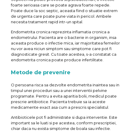
foarte serioasa care se poate agrava foarte repede.
Poate duce la soc septic, aceasta fiind o situatie extrem
de urgenta care poate pune viata in pericol. Ambele
necesita tratament rapid intr-un spital.
Endometrita cronica reprezinta inflamatia cronica a
endometrului. Pacienta are o bacterie in organism, insa
aceasta produce o infectie mica, iar majoritatea femeilor
nu vor avea niciun simptom sau simptome care pot fi
diagnosticate gresit. Cu toate acestea, s-a constatat ca
endometrita cronica poate produce infertilitate.
Metode de prevenire
O persoana risca sa dezvolte endometrita inaintea sau in
timpul unei proceduri sau a unei interventii pelvine
programate. Pentru a evita aparitia bolii, medicul poate
prescrie antibiotice. Pacienta trebuie sa ia aceste
medicamente exact asa cum a prescris specialistul.
Antibioticele pot fi administrate si dupa interventie. Este
important sa le luati si pe acestea, conform prescriptiei,
chiar daca nu exista simptome de boala sau infectie.