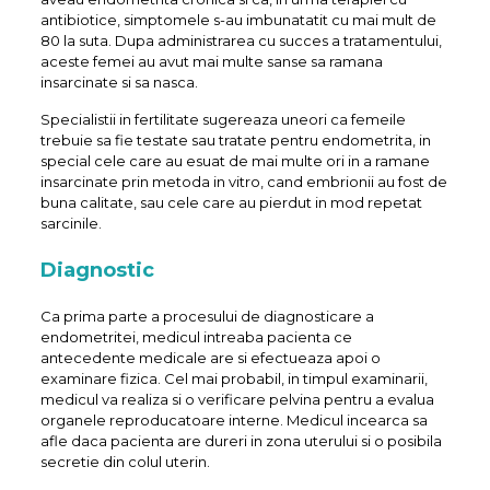
antibiotice, simptomele s-au imbunatatit cu mai mult de
80 la suta. Dupa administrarea cu succes a tratamentului,
aceste femei au avut mai multe sanse sa ramana
insarcinate si sa nasca.
Specialistii in fertilitate sugereaza uneori ca femeile
trebuie sa fie testate sau tratate pentru endometrita, in
special cele care au esuat de mai multe ori in a ramane
insarcinate prin metoda in vitro, cand embrionii au fost de
buna calitate, sau cele care au pierdut in mod repetat
sarcinile.
Diagnostic
Ca prima parte a procesului de diagnosticare a
endometritei, medicul intreaba pacienta ce
antecedente medicale are si efectueaza apoi o
examinare fizica. Cel mai probabil, in timpul examinarii,
medicul va realiza si o verificare pelvina pentru a evalua
organele reproducatoare interne. Medicul incearca sa
afle daca pacienta are dureri in zona uterului si o posibila
secretie din colul uterin.