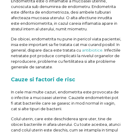
Endometrita este o inflamatie a mucoasei uterine,
cunoscuta sub denumirea de endometru. Endometrita
este diferita de endometrioza, desi ambele tulburari
afecteaza mucoasa uterului. O alta afectiune inrudita
este endomiometrita, in cazul careia inflamatia apare in
stratul intern al uterului, numit miometru.
De obicei, endometrita nu pune in pericol viata pacientei,
insa este important sa fie tratata cat mai curand posibil. In
general, dispare daca este tratata cu
antibiotice
. Infectiile
netratate pot produce complicatii la nivelul organelor de
reproducere, probleme cu fertilitatea si alte probleme
generale de sanatate.
Cauze si factori de risc
In cele mai multe cazuri, endometrita este provocata de
o infectie a mucoasei uterine. Cauzele endometritei pot
fi atat bacteriile care se gasesc in mod normal in vagin,
cat si alte tipuri de bacterii.
Colul uterin, care este deschiderea spre uter, tine de
obicei bacteriile in afara uterului. Cu toate acestea, atunci
cand colul uterin este deschis, cum se intampla in timpul