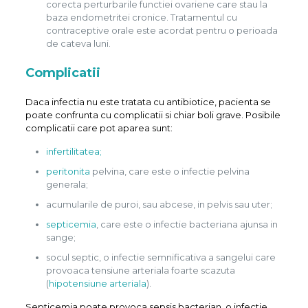
corecta perturbarile functiei ovariene care stau la
baza endometritei cronice. Tratamentul cu
contraceptive orale este acordat pentru o perioada
de cateva luni.
Complicatii
Daca infectia nu este tratata cu antibiotice, pacienta se
poate confrunta cu complicatii si chiar boli grave. Posibile
complicatii care pot aparea sunt:
infertilitatea;
peritonita
pelvina, care este o infectie pelvina
generala;
acumularile de puroi, sau abcese, in pelvis sau uter;
septicemia
, care este o infectie bacteriana ajunsa in
sange;
socul septic, o infectie semnificativa a sangelui care
provoaca tensiune arteriala foarte scazuta
(
hipotensiune arteriala
).
Septicemia poate provoca sepsis bacterian, o infectie