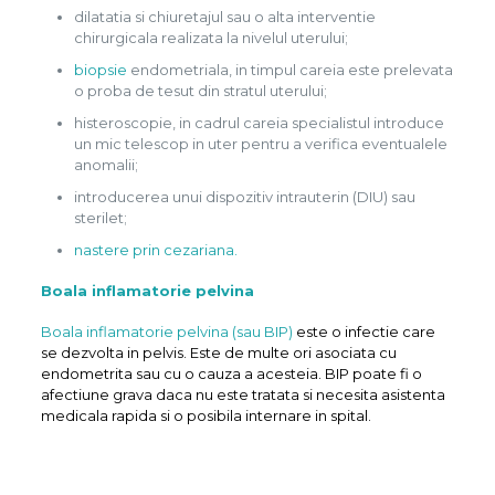
dilatatia si chiuretajul sau o alta interventie
chirurgicala realizata la nivelul uterului;
biopsie
endometriala, in timpul careia este prelevata
o proba de tesut din stratul uterului;
histeroscopie, in cadrul careia specialistul introduce
un mic telescop in uter pentru a verifica eventualele
anomalii;
introducerea unui dispozitiv intrauterin (DIU) sau
sterilet;
nastere prin cezariana.
Boala inflamatorie pelvina
Boala inflamatorie pelvina (sau BIP)
este o infectie care
se dezvolta in pelvis. Este de multe ori asociata cu
endometrita sau cu o cauza a acesteia. BIP poate fi o
afectiune grava daca nu este tratata si necesita asistenta
medicala rapida si o posibila internare in spital.