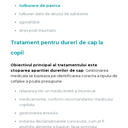
tulburare de panica
tulburari date de abuzul de substante
agorafobie
stres post-traumatic
Tratament pentru dureri de cap la
copii
Obiectivul principal al tratamentului este
stoparea aparitiei durerilor de cap
. Gestionarea
medicala se bazeaza pe identificarea corecta a tipului de
cefalee si poate presupune:
relaxarea intr-un mediu linistit si intunecat
medicamente, conform recomandarilor medicului
copilului
gestionarea stresului
evitarea declansatoarele cunoscute, cum ar fi
anumite alimente si bauturi, lipsa somnului