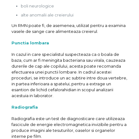
boli neurologice
alte anomalii ale creierului
Un RMN poate fi, de asemenea, utilizat pentru a examina
vasele de sange care alimenteaza creierul.
Punctia lombara
In cazul in care specialistul suspecteaza ca o boala de
baza, cum ar fi meningita bacteriana sau virala, cauzeaza
durerile de cap ale copilului, acesta poate recomanda
efectuarea unei punctii lombare. In cadrul acestei
proceduri, se introduce un ac subtire intre doua vertebre,
in partea inferioara a spatelui, pentru a extrage un
esantion de lichid cefalorahidian in scopul analizarii
acestuia in laborator.
Radiografia
Radiografia este un test de diagnosticare care utilizeaza
fascicule de energie electromagnetica invizibile pentru a
produce imagini ale tesuturilor, oaselor si organelor
interne pe film.