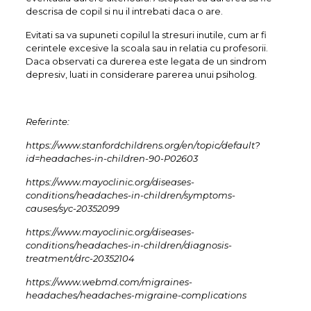
descrisa de copil si nu il intrebati daca o are.
Evitati sa va supuneti copilul la stresuri inutile, cum ar fi
cerintele excesive la scoala sau in relatia cu profesorii.
Daca observati ca durerea este legata de un sindrom
depresiv, luati in considerare parerea unui psiholog.
Referinte:
https://www.stanfordchildrens.org/en/topic/default?
id=headaches-in-children-90-P02603
https://www.mayoclinic.org/diseases-
conditions/headaches-in-children/symptoms-
causes/syc-20352099
https://www.mayoclinic.org/diseases-
conditions/headaches-in-children/diagnosis-
treatment/drc-20352104
https://www.webmd.com/migraines-
headaches/headaches-migraine-complications