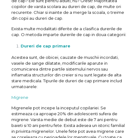
de cap? Ele sunt pentru adulti, nu? Gresit! Majoritatea
copiilor de varsta scolara au dureri de cap, de multe ori
recurente. Chiar si inainte de a merge la scoala, o treime
din copii au dureri de cap.
Exista multe modalitati diferite de a clasifica durerile de
cap. O metoda imparte durerile de cap in doua categorii:
Dureri de cap primare
Acestea sunt, de obicei, cauzate de muschii incordati,
vasele de sange dilatate, modificarile aparute in
comunicarea dintre partile sistemului nervos sau
inflamatia structurilor din creier si nu sunt legate de alta
stare medicala. Tipurile de dureri de cap primare includ
urmatoarele:
Migrene
Migrenele pot incepe la inceputul copilariei. Se
estimeaza ca aproape 20% din adolescenti sufera de
migrene. Varsta medie de debut este de 7 ani pentru
baieti si 10 ani pentru fete. Exista adesea un istoric familial
in privinta migrenelor. Unele fete pot avea migrene care
se coreleaza cu perioadele lor menstruale. Cu toate ca