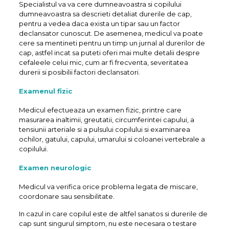
Specialistul va va cere dumneavoastra si copilului
dumneavoastra sa descrieti detaliat durerile de cap,
pentru a vedea daca exista un tipar sau un factor
declansator cunoscut. De asemenea, medicul va poate
cere sa mentineti pentru un timp un jurnal al durerilor de
cap, astfel incat sa puteti oferi mai multe detalii despre
cefaleele celui mic, cum ar fi frecventa, severitatea
durerii si posibilii factori declansatori.
Examenul fizic
Medicul efectueaza un examen fizic, printre care
masurarea inaltimii, greutatii, circumferintei capului, a
tensiunii arteriale si a pulsului copilului si examinarea
ochilor, gatului, capului, umarului si coloanei vertebrale a
copilului.
Examen neurologic
Medicul va verifica orice problema legata de miscare,
coordonare sau sensibilitate.
In cazul in care copilul este de altfel sanatos si durerile de
cap sunt singurul simptom, nu este necesara o testare