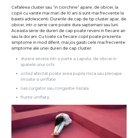
Cefaleea cluster sau ”in ciorchine” apare, de obicei, la
copiii cu varste mai mari de 10 ani si sunt mai frecvente la
baietii adolescenti. Durerile de cap de tip cluster apar, de
obicei, intr-o serie care poate dura saptamani sau luni.
Aceasta serie de dureri de cap poate reveni in fiecare an
sau la doi ani. Cu toate ca fiecare copil poate prezenta
simptome in mod diferit, mai jos gasiti cele mai frecvente
simptome ale unei dureri de cap cluster:
durere severa intr-o parte a capului, de obicei in
spatele unui ochi
ochiul afectat poate avea pupila mica sau pleoape
inrosite si umflate
nas curgator sau congestie nazala
frunte umflata