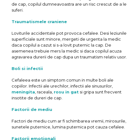
de cap, copilul dumneavoastra are un risc crescut de a le
suferi.
Traumatismele craniene
Loviturile accidentale pot provoca cefalee. Desi leziunile
superficiale sunt minore, mergeti de urgenta la medic
daca copilul a cazut si s-a lovit puternic la cap. De
asemenea trebuie mers la medic si daca copilul acuza
agravarea durerii de cap dupa un traumatism relativ usor.
Boli si infectii
Cefaleea este un simptom comun in multe boli ale
copiilor. Infectii ale urechilor, infectii ale sinusurilor,
meningita
, raceala,
rosu in gat
si gripa sunt frecvent
insotite de dureri de cap.
Factorii de mediu
Factori de mediu cum ar fi schimbarea vremii, mirosurile,
sunetele puternice, lumina puternica pot cauza cefalee.
Factorii emotionali