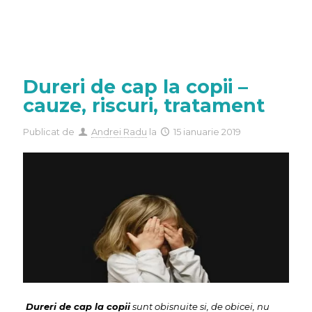
Dureri de cap la copii –
cauze, riscuri, tratament
Publicat de
Andrei Radu
la
15 ianuarie 2019
Dureri de cap la copii
sunt obisnuite si, de obicei, nu