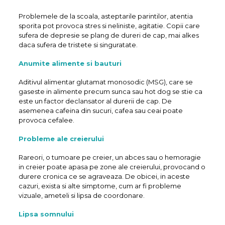
Problemele de la scoala, asteptarile parintilor, atentia
sporita pot provoca stres si neliniste, agitatie. Copii care
sufera de depresie se plang de dureri de cap, mai alkes
daca sufera de tristete si singuratate.
Anumite alimente si bauturi
Aditivul alimentar glutamat monosodic (MSG), care se
gaseste in alimente precum sunca sau hot dog se stie ca
este un factor declansator al durerii de cap. De
asemenea cafeina din sucuri, cafea sau ceai poate
provoca cefalee.
Probleme ale creierului
Rareori, o tumoare pe creier, un abces sau o hemoragie
in creier poate apasa pe zone ale creierului, provocand o
durere cronica ce se agraveaza. De obicei, in aceste
cazuri, exista si alte simptome, cum ar fi probleme
vizuale, ameteli si lipsa de coordonare.
Lipsa somnului