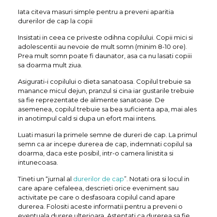
Iata citeva masuri simple pentru a preveni aparitia
durerilor de cap la copii
Insistati in ceea ce priveste odihna copilului. Copii mici si
adolescentii au nevoie de mult somn (minim 8-10 ore).
Prea mult somn poate fi daunator, asa ca nu lasati copiii
sa doarma mult ziua.
Asigurati-i copilului o dieta sanatoasa. Copilul trebuie sa
manance micul dejun, pranzul si cina iar gustarile trebuie
sa fie reprezentate de alimente sanatoase. De
asemenea, copilul trebuie sa bea suficienta apa, mai ales
in anotimpul cald si dupa un efort mai intens.
Luati masuri la primele semne de dureri de cap. La primul
semn ca ar incepe durerea de cap, indemnati copilul sa
doarma, daca este posibil, intr-o camera linistita si
intunecoasa.
Tineti un “jurnal al
durerilor de cap
”. Notati ora si locul in
care apare cefaleea, descrieti orice eveniment sau
activitate pe care o desfasoara copilul cand apare
durerea. Folositi aceste informatii pentru a preveni o
eventuala durere ulterioara. Asteptati ca durerea sa fie