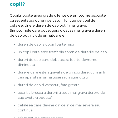
copii?
Copilul poate avea grade diferite de simptome asociate
cu severitatea durerii de cap, in functie de tipul de
cefalee. Unele dureri de cap pot fi mai grave.
Simptomele care pot sugera o cauza mai grava a durerii
de cap pot include urmatoarele:
dureri de cap la copiii foarte mici
un copil care este trezit din somn de durerile de cap
dureri de cap care debuteaza foarte devreme
dimineata
durere care este agravata de o incordare, cum ar fi
cea aparuta in urma tusei sau a stranutului
dureri de cap si varsaturi, fara greata
aparitia brusca a durerii si „cea mai grava durere de
cap avuta vreodata”
cefaleea care devine din ce in ce mai severa sau
continua
schimbari de personalitate