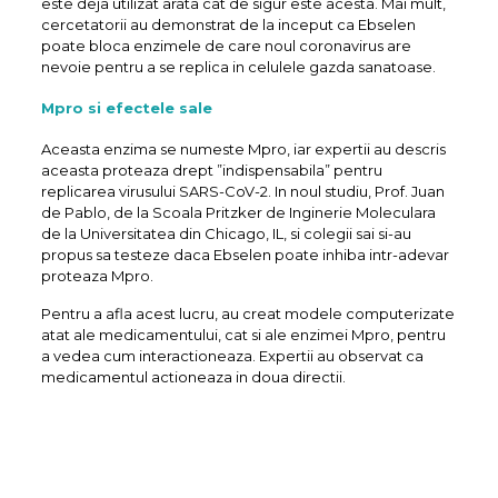
este deja utilizat arata cat de sigur este acesta. Mai mult,
cercetatorii au demonstrat de la inceput ca Ebselen
poate bloca enzimele de care noul coronavirus are
nevoie pentru a se replica in celulele gazda sanatoase.
Mpro si efectele sale
Aceasta enzima se numeste Mpro, iar expertii au descris
aceasta proteaza drept ”indispensabila” pentru
replicarea virusului SARS-CoV-2. In noul studiu, Prof. Juan
de Pablo, de la Scoala Pritzker de Inginerie Moleculara
de la Universitatea din Chicago, IL, si colegii sai si-au
propus sa testeze daca Ebselen poate inhiba intr-adevar
proteaza Mpro.
Pentru a afla acest lucru, au creat modele computerizate
atat ale medicamentului, cat si ale enzimei Mpro, pentru
a vedea cum interactioneaza. Expertii au observat ca
medicamentul actioneaza in doua directii.