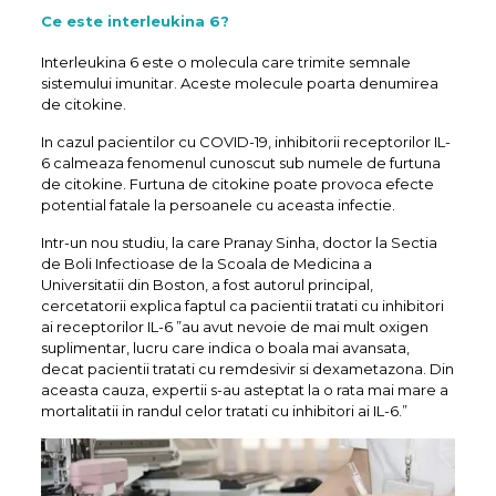
Ce este interleukina 6?
Interleukina 6 este o molecula care trimite semnale
sistemului imunitar. Aceste molecule poarta denumirea
de citokine.
In cazul pacientilor cu COVID-19, inhibitorii receptorilor IL-
6 calmeaza fenomenul cunoscut sub numele de furtuna
de citokine. Furtuna de citokine poate provoca efecte
potential fatale la persoanele cu aceasta infectie.
Intr-un nou studiu, la care Pranay Sinha, doctor la Sectia
de Boli Infectioase de la Scoala de Medicina a
Universitatii din Boston, a fost autorul principal,
cercetatorii explica faptul ca pacientii tratati cu inhibitori
ai receptorilor IL-6 ”au avut nevoie de mai mult oxigen
suplimentar, lucru care indica o boala mai avansata,
decat pacientii tratati cu remdesivir si dexametazona. Din
aceasta cauza, expertii s-au asteptat la o rata mai mare a
mortalitatii in randul celor tratati cu inhibitori ai IL-6.”