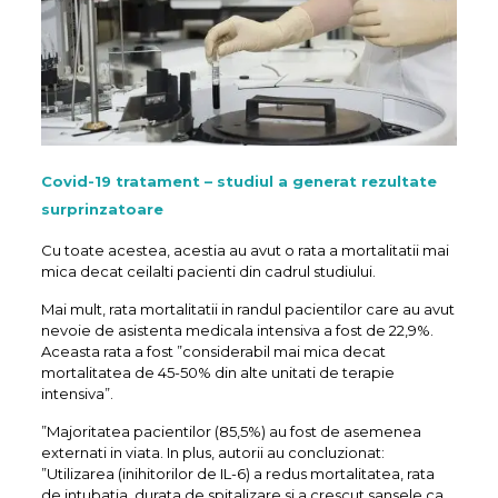
Covid-19 tratament – studiul a generat rezultate
surprinzatoare
Cu toate acestea, acestia au avut o rata a mortalitatii mai
mica decat ceilalti pacienti din cadrul studiului.
Mai mult, rata mortalitatii in randul pacientilor care au avut
nevoie de asistenta medicala intensiva a fost de 22,9%.
Aceasta rata a fost ”considerabil mai mica decat
mortalitatea de 45-50% din alte unitati de terapie
intensiva”.
”Majoritatea pacientilor (85,5%) au fost de asemenea
externati in viata. In plus, autorii au concluzionat:
”Utilizarea (inihitorilor de IL-6) a redus mortalitatea, rata
de intubatia, durata de spitalizare si a crescut sansele ca