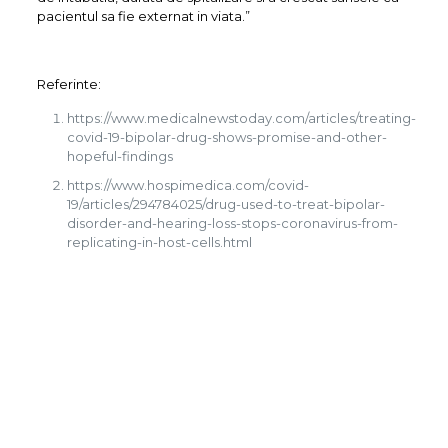
pacientul sa fie externat in viata.”
Referinte:
https://www.medicalnewstoday.com/articles/treating-
covid-19-bipolar-drug-shows-promise-and-other-
hopeful-findings
https://www.hospimedica.com/covid-
19/articles/294784025/drug-used-to-treat-bipolar-
disorder-and-hearing-loss-stops-coronavirus-from-
replicating-in-host-cells.html