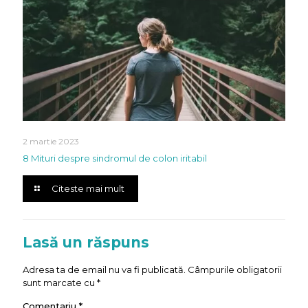
2 martie 2023
8 Mituri despre sindromul de colon iritabil
Citeste mai mult
Lasă un răspuns
Adresa ta de email nu va fi publicată.
Câmpurile obligatorii
sunt marcate cu
*
Comentariu
*