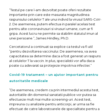
”Testul pe care l-am dezvoltat poate oferi rezultate
importante prin care este masurata magnitudinea
raspunsului celulelor T ale unui individ la virusul SARS-CoV-
2. De asemenea, putem efectua in paralel acelasi test
pentru alte coronavirusuri si virusuri umane, cum ar fi
gripa. Acest lucru ne permite sa stabilim statutul imun al
unei persoane.”, James Hindley, Ph.D.
Cercetatorul a continuat sa explice ca testul va fi util
”pentru dezvoltarea vaccinului. De asemenea, va avea
capacitatea sa determine daca a fost generat un raspuns
al celulelor T la vaccin. In plus, specialistii vor afla daca
poate cu adevarat sa protejeze impotriva infectiei.”
Covid-19 tratament – un ajutor important pentru
autoritatile medicale
”De asemenea, credem ca prin intermediul acestui test,
autoritatile din domeniul sanatatii publice vor putea sa
efectueze mult mai multe screening-uri. Acest test,
impreuna cu analizele pentru anticorpi, ar urma sa fie
efectuat de catre laboratoarele de specialitate pentru a