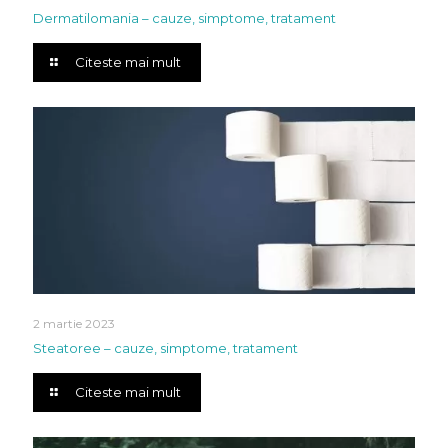
Dermatilomania – cauze, simptome, tratament
Citeste mai mult
2 martie 2023
Steatoree – cauze, simptome, tratament
Citeste mai mult