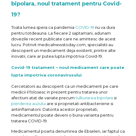
bipolara, noul tratament pentru Covid-
19?
Toata lumea spera ca pandemia
COVID-19
nu va dura
pentru totdeauna. La fiecare 2 saptamani, adunam
dovezile recent publicate care ne amintesc de acest
lucru. Potrivit medicalnewstoday.com, specialistii au
descoperit un medicament deja existent, printre alte
inovatii, care ar putea lupta impotriva Covid-19.
Covid-19 tratament – noul medicament care poate
lupta impotriva coronavirusului
Cercetatorii au descoperit ca un medicament pe care
medicii il folosesc in prezent pentru tratarea unor
afectiuni atat de variate precum
tulburarea bipolara
si
pierderea auzului
are si proprietati antibacteriene si
antiinflamatorii. Datorita acestor proprietati,
medicamentul poate deveni o buna varianta pentru
tratarea COVID-19.
Medicamentul poarta denumirea de Ebselen, iar faptul ca