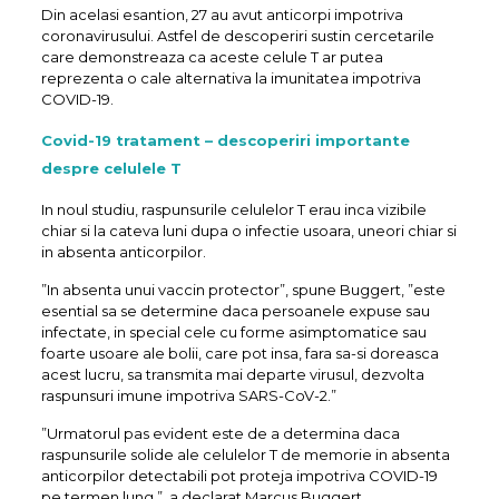
Din acelasi esantion, 27 au avut anticorpi impotriva
coronavirusului. Astfel de descoperiri sustin cercetarile
care demonstreaza ca aceste celule T ar putea
reprezenta o cale alternativa la imunitatea impotriva
COVID-19.
Covid-19 tratament – descoperiri importante
despre celulele T
In noul studiu, raspunsurile celulelor T erau inca vizibile
chiar si la cateva luni dupa o infectie usoara, uneori chiar si
in absenta anticorpilor.
”In absenta unui vaccin protector”, spune Buggert, ”este
esential sa se determine daca persoanele expuse sau
infectate, in special cele cu forme asimptomatice sau
foarte usoare ale bolii, care pot insa, fara sa-si doreasca
acest lucru, sa transmita mai departe virusul, dezvolta
raspunsuri imune impotriva SARS-CoV-2.”
”Urmatorul pas evident este de a determina daca
raspunsurile solide ale celulelor T de memorie in absenta
anticorpilor detectabili pot proteja impotriva COVID-19
pe termen lung.”, a declarat Marcus Buggert.