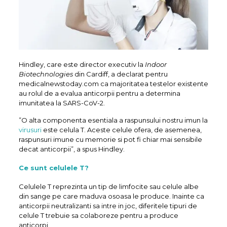
Hindley, care este director executiv la
Indoor
Biotechnologies
din Cardiff, a declarat pentru
medicalnewstoday.com ca majoritatea testelor existente
au rolul de a evalua anticorpii pentru a determina
imunitatea la SARS-CoV-2.
”O alta componenta esentiala a raspunsului nostru imun la
virusuri
este celula T. Aceste celule ofera, de asemenea,
raspunsuri imune cu memorie si pot fi chiar mai sensibile
decat anticorpii”, a spus Hindley.
Ce sunt celulele T?
Celulele T reprezinta un tip de limfocite sau celule albe
din sange pe care maduva osoasa le produce. Inainte ca
anticorpii neutralizanti sa intre in joc, diferitele tipuri de
celule T trebuie sa colaboreze pentru a produce
anticorpi.