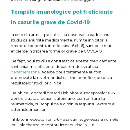
Terapiile imunologice pot fi eficiente
in cazurile grave de Covid-19
In cele din urma, specialistii au observat in cadrul unui
studiu ca anumite medicamente, numite inhibitori ai
receptorilor pentru interleukina-6 (IL-6), sunt cele mai
eficiente in tratarea formelor grave de COVID-19.
De fapt, noul studiu a constatat ca aceste medicamente
sunt chiar mai eficiente decat remdesivirul sau
dexametazona
. Aceste doua tratamente au fost
promovate la nivel mondial ca fiind benefice, pe baza
rezultatelor studiilor clinice.
De obicei, doctorii prescriu inhibitori ai receptorilor IL-6
pentru a trata afectiuni autoimune, cum ar fi artrita
reumatoida, cu scopul de a diminua raspunsul extrem al
sistemului imunitar.
Inhibitorii receptorilor IL-6 – asa cum sugereaza si numele
lor – blocheaza receptorii interleukinei 6 IL-6.