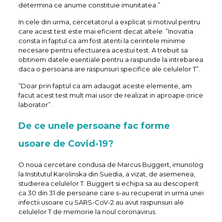
determina ce anume constituie imunitatea.”
In cele din urma, cercetatorul a explicat si motivul pentru
care acest test este mai eficient decat altele. ”Inovatia
consta in faptul ca am fost atenti la cerintele minime
necesare pentru efectuarea acestui test. A trebuit sa
obtinem datele esentiale pentru a raspunde la intrebarea
daca o persoana are raspunsuri specifice ale celulelor T”.
”Doar prin faptul ca am adaugat aceste elemente, am
facut acest test mult mai usor de realizat in aproape orice
laborator”.
De ce unele persoane fac forme
usoare de Covid-19?
O noua cercetare condusa de Marcus Buggert, imunolog
la Institutul Karolinska din Suedia, a vizat, de asemenea,
studierea celulelor T. Buggert si echipa sa au descoperit
ca 30 din 31 de persoane care s-au recuperat in urma unei
infectii usoare cu SARS-CoV-2 au avut raspunsuri ale
celulelor T de memorie la noul coronavirus.