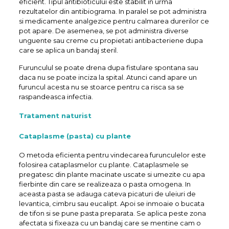
eficient. Tipul antibioticului este stabilit in urma
rezultatelor din antibiograma. In paralel se pot administra
si medicamente analgezice pentru calmarea durerilor ce
pot apare. De asemenea, se pot administra diverse
unguente sau creme cu propietati antibacteriene dupa
care se aplica un bandaj steril.
Furunculul se poate drena dupa fistulare spontana sau
daca nu se poate inciza la spital. Atunci cand apare un
furuncul acesta nu se stoarce pentru ca risca sa se
raspandeasca infectia.
Tratament naturist
Cataplasme (pasta) cu plante
O metoda eficienta pentru vindecarea furunculelor este
folosirea cataplasmelor cu plante. Cataplasmele se
pregatesc din plante macinate uscate si umezite cu apa
fierbinte din care se realizeaza o pasta omogena. In
aceasta pasta se adauga cateva picaturi de uleiuri de
levantica, cimbru sau eucalipt. Apoi se inmoaie o bucata
de tifon si se pune pasta preparata. Se aplica peste zona
afectata si fixeaza cu un bandaj care se mentine cam o