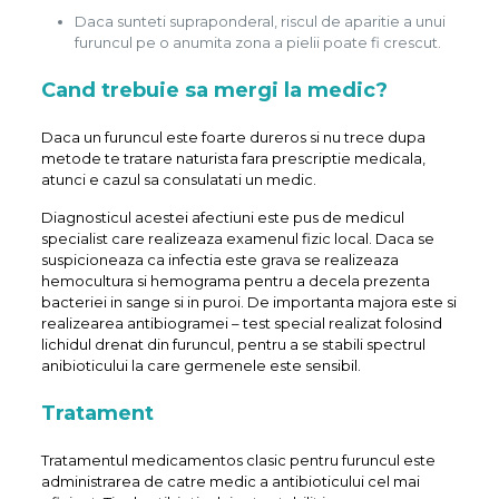
Daca sunteti supraponderal, riscul de aparitie a unui
furuncul pe o anumita zona a pielii poate fi crescut.
Cand trebuie sa mergi la medic?
Daca un furuncul este foarte dureros si nu trece dupa
metode te tratare naturista fara prescriptie medicala,
atunci e cazul sa consulatati un medic.
Diagnosticul acestei afectiuni este pus de medicul
specialist care realizeaza examenul fizic local. Daca se
suspicioneaza ca infectia este grava se realizeaza
hemocultura si hemograma pentru a decela prezenta
bacteriei in sange si in puroi. De importanta majora este si
realizearea antibiogramei – test special realizat folosind
lichidul drenat din furuncul, pentru a se stabili spectrul
anibioticului la care germenele este sensibil.
Tratament
Tratamentul medicamentos clasic pentru furuncul este
administrarea de catre medic a antibioticului cel mai