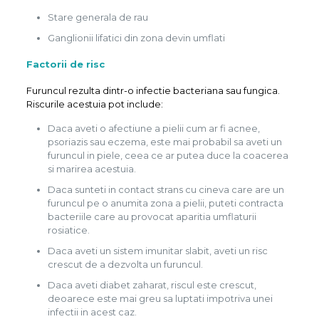
Stare generala de rau
Ganglionii lifatici din zona devin umflati
Factorii de risc
Furuncul rezulta dintr-o infectie bacteriana sau fungica.
Riscurile acestuia pot include:
Daca aveti o afectiune a pielii cum ar fi acnee,
psoriazis sau eczema, este mai probabil sa aveti un
furuncul in piele, ceea ce ar putea duce la coacerea
si marirea acestuia.
Daca sunteti in contact strans cu cineva care are un
furuncul pe o anumita zona a pielii, puteti contracta
bacteriile care au provocat aparitia umflaturii
rosiatice.
Daca aveti un sistem imunitar slabit, aveti un risc
crescut de a dezvolta un furuncul.
Daca aveti diabet zaharat, riscul este crescut,
deoarece este mai greu sa luptati impotriva unei
infectii in acest caz.