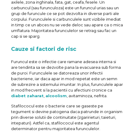
axilele, zona inghinala, fata, gat, ceafa, fesele. Un
carbuncul (sau furunculoza) este un furuncul urias sau un
grup de furuncule ce se pot dezvolta in diverse parti ale
corpului. Furunculele si carbunculele sunt vizibile imediat
in timp ce un abces nu se vede deloc sau apare ca o mica
umflatura. Majoritatea furunculelor se retrag sau fac un
cap si se sparg.
Cauze si factori de risc
Furuncul este o infectie care ramane adesea interna si
are tendinta sa se dezvolte pana la evacuarea sub forma
de puroi. Furunculele se datoreaza unor infectii
bacteriene, iar daca apar in mod repetat este un semn
de subrezire a sistemului imunitar. In plus, furunculele apar
in mod frecvent si la pacientii cu afectiuni cronice ca
diabet zaharat
,
alcoolism
, avitaminoza, nefrita.
Stafilococul este o bacterie care se gaseste pe
tegument si devine patogena daca patrunde in organism
prin diverse solutii de continuitate (zgaririeturi, taieturi,
intepaturi). Astfel ca, stafilococul este agentul
determinator pentru majoritatea furunculelor.