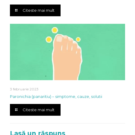
Citeste mai mult
3 februarie 2023
Paronichia (panaritiu) – simptome, cauze, solutii
Citeste mai mult
Lasă un răspuns