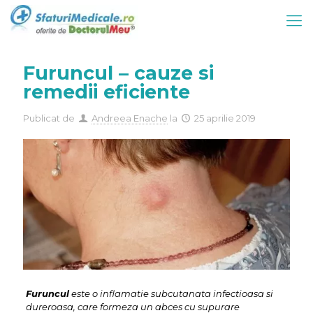
Furuncul – cauze si
remedii eficiente
Publicat de
Andreea Enache
la
25 aprilie 2019
Furuncul
este o inflamatie subcutanata infectioasa si
dureroasa, care formeza un abces cu supurare