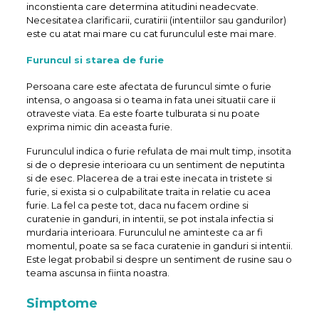
inconstienta care determina atitudini neadecvate.
Necesitatea clarificarii, curatirii (intentiilor sau gandurilor)
este cu atat mai mare cu cat furunculul este mai mare.
Furuncul si starea de furie
Persoana care este afectata de furuncul simte o furie
intensa, o angoasa si o teama in fata unei situatii care ii
otraveste viata. Ea este foarte tulburata si nu poate
exprima nimic din aceasta furie.
Furunculul indica o furie refulata de mai mult timp, insotita
si de o depresie interioara cu un sentiment de neputinta
si de esec. Placerea de a trai este inecata in tristete si
furie, si exista si o culpabilitate traita in relatie cu acea
furie. La fel ca peste tot, daca nu facem ordine si
curatenie in ganduri, in intentii, se pot instala infectia si
murdaria interioara. Furunculul ne aminteste ca ar fi
momentul, poate sa se faca curatenie in ganduri si intentii.
Este legat probabil si despre un sentiment de rusine sau o
teama ascunsa in fiinta noastra.
Simptome