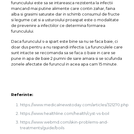
furunculului este sa se intareasca rezistenta la infectii
mancand mai putine alimente care contin zahar, faina
alba si grasimi saturate dar in schimb consumul de fructe
si legume cat si a usturoiului proaspat este o modalitate
de prevenire a infectiilor ce determina formarea
furunculului.
Daca furunculul s-a spart este bine sa nu se faca baie, ci
doar dus pentru a nu raspandi infectia. La furunculele care
sunt intacte se recomanda sa se faca o baie in care se
pune in apa de baie 2 pumni de sare amara si se scufunda
zonele afectate de furuncul in acea apa cam 15 minute.
Referinte:
https://www.medicalnewstoday.com/articles/321270.php
https://www.healthline.com/health/cyst-vs-boil
https://www.webmd.com/skin-problems-and-
treatments/guide/boils