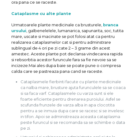
ora pana ce se raceste.
Cataplasme cu alte plante
Urmatoarele plante medicinale ca brusturele,
branca
ursului
, galbenelelele, lumanarica, sapunarita, soc, tutita
mare, uscate si macinate se pot folosi atat ca pentru
realizarea cataplasmelor cat si pentru adminstrare
sublingual de 4 ori pe zi cate 2 – 3 grame din acest
amestec. Aceste plante pot declansa vindecarea rapida
si rebsorbtia acestor furuncule fara sa fie nevoie sa se
incizeze.Mai ales dupa baie se poate pune o compresa
calda care se pastreaza pana cand se raceste.
Cataplasmele fierbinti facute cu plante medicinale
ca nalba mare, brusture ajuta furunculele sa se coaca
si sa faca varf. Cataplasmele cu varza sunt si ele
foarte eficiente pentru drenarea puroiului. Asfel se
scufunda frunzele de varza alba in apa clocotita
pentru a se inmuia dupa care se racesc si se invelesc
in tifon. Apoi se administreaza aceasta cataplasma
peste furuncul si se recomanda sa se schimbe o data
pe zi.
Usturoiul si echinaceea administrate oral ajuta la