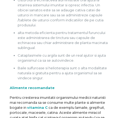
intarirea sistemului imunitar si opresc infectia. Un
obicei sanatos este sa se adauge cativa catei de
usturoi in mancare sau sa se administreze capsule
/tablete de usturoi conform indicatiilor de pe cutia
produsului.
alta metoda eficienta pentru tratamentul furuncului
este administrarea de tinctura sau capsule de
echinacea sau chiar administrare de planta macinata
sublingual.
Cataplasmele cu argila sunt de un real ajutor si ajuta
organismul ca sa se autovindece.
Baile sulfuroase si helioterapia sunt o alta modalitate
naturala si gratuita pentru a ajuta organismul sa se
vindece singur.
Alimente recomandate
Pentru cresterea imunitatii organismului medicii naturisti
mai recomanda sa se consume multe plante si alimente
bogate in
vitamina C
ca de exemplu lamaile, grepfruit,
portocale, macesele, catina. Aceste alimente miracol
curata atat limfa cat si intregul organism ajutandu-l sa se