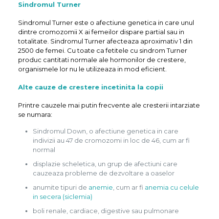
Sindromul Turner
Sindromul Turner este o afectiune genetica in care unul
dintre cromozomii X ai femeilor dispare partial sau in
totalitate. Sindromul Turner afecteaza aproximativ 1 din
2500 de femei. Cu toate ca fetitele cu sindrom Turner
produc cantitati normale ale hormonilor de crestere,
organismele lor nu le utilizeaza in mod eficient.
Alte cauze de
crestere incetinita la copii
Printre cauzele mai putin frecvente ale cresterii intarziate
se numara:
Sindromul Down, o afectiune genetica in care
indivizii au 47 de cromozomi in loc de 46, cum ar fi
normal
displazie scheletica, un grup de afectiuni care
cauzeaza probleme de dezvoltare a oaselor
anumite tipuri de
anemie
, cum ar fi
anemia cu celule
in secera (siclemia)
boli renale, cardiace, digestive sau pulmonare