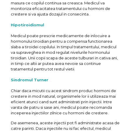
masura ce copilul continua sa creasca. Medicul va
monitoriza eficacitatea tratamentului cu hormoni de
crestere si va ajusta dozajul in consecinta.
Hipotiroidismul
Medicul poate prescrie medicamente de inlocuire a
hormonului tiroidian pentru a compensa functionarea
slaba a tiroidei copilului. In timpul tratamentului, medicul
va supraveghea in mod regulat nivelurile hormonului
tiroidian. Unii copii scapa de aceste tulburari in cativa ani,
in timp ce altii ar putea avea nevoie sa continue
tratamentul pentru tot restul vietii.
Sindromul Turner
Chiar daca micutii cu acest sindrom produc hormoni de
crestere in mod natural, organismele lor ii utilizeaza mai
eficient atunci cand sunt administrati prin injectii. Intre
varsta de patru si sase ani, medicul poate recomanda
inceperea injectiilor zilnice cu hormoni de crestere.
De asemenea, aceste injectii pot fi administrate acasa de
catre parinti. Daca injectiile nu isi fac efectul, medicul