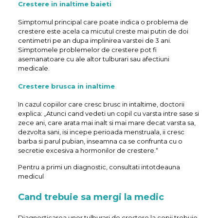
Crestere in inaltime baieti
Simptomul principal care poate indica o problema de
crestere este acela ca micutul creste mai putin de doi
centimetri pe an dupa implinirea varstei de 3 ani.
Simptomele problemelor de crestere pot fi
asemanatoare cu ale altor tulburari sau afectiuni
medicale.
Crestere brusca in inaltime
In cazul copiilor care cresc brusc in intaltime, doctorii
explica: „Atunci cand vedeti un copil cu varsta intre sase si
zece ani, care arata mai inalt si mai mare decat varsta sa,
dezvolta sani, isi incepe perioada menstruala, ii cresc
barba si parul pubian, inseamna ca se confrunta cu o
secretie excesiva a hormonilor de crestere.“
Pentru a primi un diagnostic, consultati intotdeauna
medicul
Cand trebuie sa mergi la medic
Diagnosticarea unor tulburari de crestere la copii trebuie