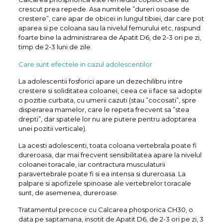
crescut prea repede. Asa numitele ”dureri osoase de
crestere”, care apar de obicei in lungul tibiei, dar care pot
aparea si pe coloana sau la nivelul femurului etc, raspund
foarte bine la administrarea de Apatit D6, de 2-3 ori pe zi,
timp de 2-3 luni de zile.
Care sunt efectele in cazul adolescentilor
La adolescentii fosforici apare un dezechilibru intre
crestere si soliditatea coloanei, ceea ce ii face sa adopte
o pozitie curbata, cu umerii cazuti (stau ”cocosati”, spre
disperarea mamelor, care le repeta frecvent sa ”stea
drepti”, dar spatele lor nu are putere pentru adoptarea
unei pozitii verticale).
La acesti adolescenti, toata coloana vertebrala poate fi
dureroasa, dar mai frecvent sensibilitatea apare la nivelul
coloanei toracale, iar contractura musculaturii
paravertebrale poate fi si ea intensa si dureroasa. La
palpare si apofizele spinoase ale vertebrelor toracale
sunt, de asemenea, dureroase.
Tratamentul precoce cu Calcarea phosporica CH30, o
data pe saptamana, insotit de Apatit D6, de 2-3 ori pe zi, 3