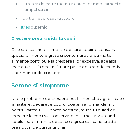
utilizarea de catre mama a anumitor medicamente
in timpul sarcinii
nutritie necorespunzatoare
stres
puternic
Crestere prea rapida la copii
Cu toate ca unele alimente pe care copiii le consuma, in
special alimentele grase si consumarea prea multor
alimente contribuie la cresterea lor excesiva, aceasta
este cauzata in cea mai mare parte de secretia excesiva
a hormonilor de crestere.
Semne si simptome
Unele probleme de crestere pot fi imediat diagnosticate
la nastere, deoarece copilul poate fi anormal de mic
pentru varsta lui. Cu toate acestea, multe tulburari de
crestere la copii sunt observate mult mai tarziu, cand
copilul pare mai mic decat colegii sai sau cand creste
prea putin pe durata unui an.