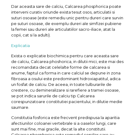
Dar aceasta sare de calciu, Calcarea phosphorica poate
interveni curativ oriunde exista tesut osos, articulatii si
suturi osoase (este remediu unic pentru dureri care survin
pe suturi osoase, de exemplu dureri ale simfizei pubiene
la femei sau dureri ale articulatiilor sacro-iliace, atat la
copii, cat si la adulti).
Explicatia
Exista o explicatie biochimica pentru care aceasta sare
de calciu, Calcarea phoshorica, in dilutii mici, este mai des
recomandata decat celelalte forme de calcarea si
anume, faptul ca forma in care calciul se depune in zona
fibroasa a osului este predominant hidroxiapatitul, adica
un fosfat de calciu. De aceea, in toate tulburarile de
crestere, cu demineralizare si rarefiere a tramei osoase,
se pot indica sarurile de calciu tip Calcarea
corespunzatoare constitutiei pacientului, in dilutie medie
saumare.
Constitutia fosforica este frecvent predispusa la aparitia
afectiunilor coloanei vertebrale si a oaselor lungi, care
sunt mai fine, mai gracile, decat la alte constitutii.
Calcarea phosphorica este remediul copiilor care au