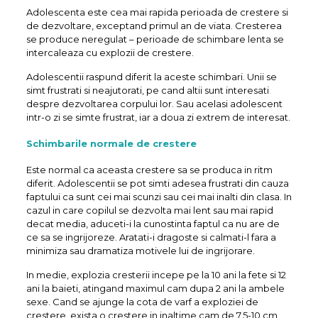
Adolescenta este cea mai rapida perioada de crestere si
de dezvoltare, exceptand primul an de viata. Cresterea
se produce neregulat – perioade de schimbare lenta se
intercaleaza cu explozii de crestere.
Adolescentii raspund diferit la aceste schimbari. Unii se
simt frustrati si neajutorati, pe cand altii sunt interesati
despre dezvoltarea corpului lor. Sau acelasi adolescent
intr-o zi se simte frustrat, iar a doua zi extrem de interesat.
Schimbarile normale de crestere
Este normal ca aceasta crestere sa se produca in ritm
diferit. Adolescentii se pot simti adesea frustrati din cauza
faptului ca sunt cei mai scunzi sau cei mai inalti din clasa. In
cazul in care copilul se dezvolta mai lent sau mai rapid
decat media, aduceti-i la cunostinta faptul ca nu are de
ce sa se ingrijoreze. Aratati-i dragoste si calmati-l fara a
minimiza sau dramatiza motivele lui de ingrijorare.
In medie, explozia cresterii incepe pe la 10 ani la fete si 12
ani la baieti, atingand maximul cam dupa 2 ani la ambele
sexe. Cand se ajunge la cota de varf a exploziei de
crestere, exista o crestere in inaltime cam de 7,5-10 cm