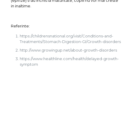
(epifize) s-au inchis la maturitate, copiii nu vor mai creste
in inaltime.
Referinte:
https://childrensnational.org/visit/Conditions-and-
Treatments/Stomach-Digestion-GI/Growth-disorders
http://www.growingup.net/about-growth-disorders
https://www.healthline.com/health/delayed-growth-
symptom