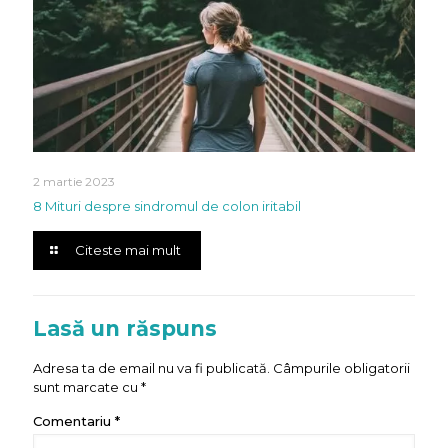
2 martie 2023
8 Mituri despre sindromul de colon iritabil
Citeste mai mult
Lasă un răspuns
Adresa ta de email nu va fi publicată.
Câmpurile obligatorii
sunt marcate cu
*
Comentariu
*