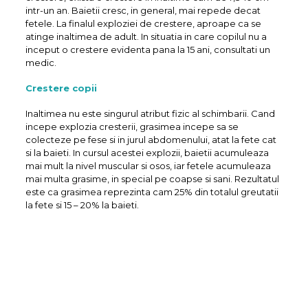
intr-un an. Baietii cresc, in general, mai repede decat
fetele. La finalul exploziei de crestere, aproape ca se
atinge inaltimea de adult. In situatia in care copilul nu a
inceput o crestere evidenta pana la 15 ani, consultati un
medic.
Crestere copii
Inaltimea nu este singurul atribut fizic al schimbarii. Cand
incepe explozia cresterii, grasimea incepe sa se
colecteze pe fese si in jurul abdomenului, atat la fete cat
si la baieti. In cursul acestei explozii, baietii acumuleaza
mai mult la nivel muscular si osos, iar fetele acumuleaza
mai multa grasime, in special pe coapse si sani. Rezultatul
este ca grasimea reprezinta cam 25% din totalul greutatii
la fete si 15 – 20% la baieti.