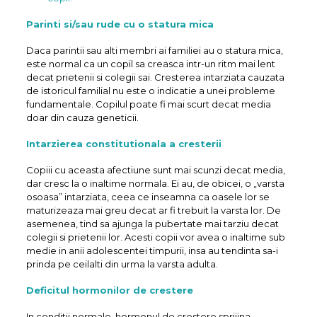
Parinti si/sau rude cu o statura mica
Daca parintii sau alti membri ai familiei au o statura mica,
este normal ca un copil sa creasca intr-un ritm mai lent
decat prietenii si colegii sai. Cresterea intarziata cauzata
de istoricul familial nu este o indicatie a unei probleme
fundamentale. Copilul poate fi mai scurt decat media
doar din cauza geneticii.
Intarzierea constitutionala a cresterii
Copiii cu aceasta afectiune sunt mai scunzi decat media,
dar cresc la o inaltime normala. Ei au, de obicei, o „varsta
osoasa” intarziata, ceea ce inseamna ca oasele lor se
maturizeaza mai greu decat ar fi trebuit la varsta lor. De
asemenea, tind sa ajunga la pubertate mai tarziu decat
colegii si prietenii lor. Acesti copii vor avea o inaltime sub
medie in anii adolescentei timpurii, insa au tendinta sa-i
prinda pe ceilalti din urma la varsta adulta.
Deficitul hormonilor de crestere
In conditii normale, hormonul de crestere sprijina