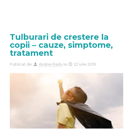
Tulburari de crestere la
copii – cauze, simptome,
tratament
Publicat de
Andrei Radu
la
22 iulie 2019