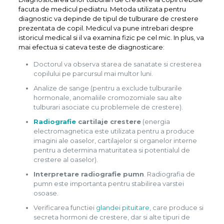
facuta de medicul pediatru. Metoda utilizata pentru
diagnostic va depinde de tipul de tulburare de crestere
prezentata de copil. Medicul va pune intrebari despre
istoricul medical si il va examina fizic pe cel mic. In plus, va
mai efectua si cateva teste de diagnosticare:
Doctorul va observa starea de sanatate si cresterea
copilului pe parcursul mai multor luni.
Analize de sange (pentru a exclude tulburarile
hormonale, anomaliile cromozomiale sau alte
tulburari asociate cu problemele de crestere).
Radiografie
cartilaje crestere
(energia
electromagnetica este utilizata pentru a produce
imagini ale oaselor, cartilajelor si organelor interne
pentru a determina maturitatea si potentialul de
crestere al oaselor).
Interpretare radiografie pumn
. Radiografia de
pumn este importanta pentru stabilirea varstei
osoase.
Verificarea functiei
glandei pituitare
, care produce si
secreta hormoni de crestere, dar si alte tipuri de