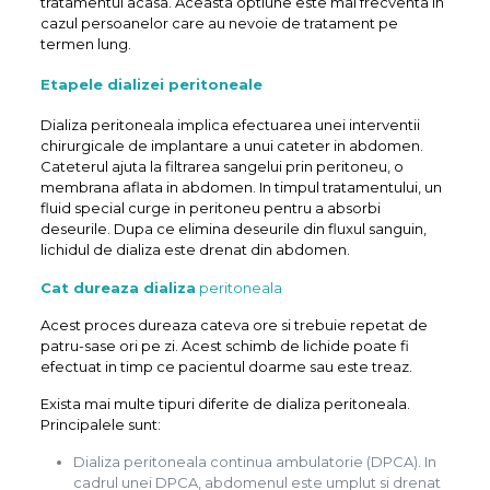
tratamentul acasa. Aceasta optiune este mai frecventa in
cazul persoanelor care au nevoie de tratament pe
termen lung.
Etapele dializei peritoneale
Dializa peritoneala implica efectuarea unei interventii
chirurgicale de implantare a unui cateter in abdomen.
Cateterul ajuta la filtrarea sangelui prin peritoneu, o
membrana aflata in abdomen. In timpul tratamentului, un
fluid special curge in peritoneu pentru a absorbi
deseurile. Dupa ce elimina deseurile din fluxul sanguin,
lichidul de dializa este drenat din abdomen.
Cat dureaza dializa
peritoneala
Acest proces dureaza cateva ore si trebuie repetat de
patru-sase ori pe zi. Acest schimb de lichide poate fi
efectuat in timp ce pacientul doarme sau este treaz.
Exista mai multe tipuri diferite de dializa peritoneala.
Principalele sunt:
Dializa peritoneala continua ambulatorie (DPCA). In
cadrul unei DPCA, abdomenul este umplut si drenat