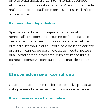
bine tolerata decat dializa intermitenta, deoarece
eliminarea lichidului este mai lenta. Acest lucru duce la
mai putine complicatii, de exemplu, un risc mai mic de
hipotensiune.
Recomandari dupa dializa
Specialistii in dieta ii incurajeaza pe cei tratati cu
hemodializa sa consume proteine de inalta calitate,
deoarece produc mai putine reziduuri care trebuie
eliminate in timpul dializei. Proteinele de inalta calitate
provin din carnea de pasari crescute in curte, peste si
oua. Evitati carnea procesata, cum ar fi mezelurile si
carnea la conserva, care au cantitati mari de sodiu si
fosfor.
Efecte adverse si complicatii
Cu toate ca toate cele trei forme de dializa pot salva
viata pacientului, acestea prezinta si anumite riscuri.
Riscuri asociate cu hemodializa
tensiunea arteriala scazuta