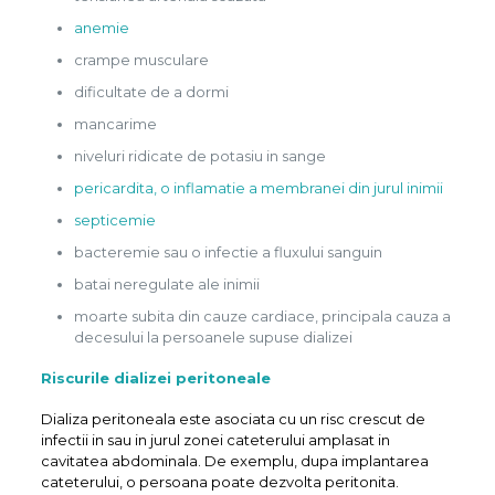
anemie
crampe musculare
dificultate de a dormi
mancarime
niveluri ridicate de potasiu in sange
pericardita, o inflamatie a membranei din jurul inimii
septicemie
bacteremie sau o infectie a fluxului sanguin
batai neregulate ale inimii
moarte subita din cauze cardiace, principala cauza a
decesului la persoanele supuse dializei
Riscurile dializei
peritoneale
Dializa peritoneala este asociata cu un risc crescut de
infectii in sau in jurul zonei cateterului amplasat in
cavitatea abdominala. De exemplu, dupa implantarea
cateterului, o persoana poate dezvolta peritonita.