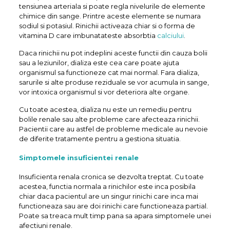
tensiunea arteriala si poate regla nivelurile de elemente
chimice din sange. Printre aceste elemente se numara
sodiul si potasiul. Rinichii activeaza chiar si o forma de
vitamina D care imbunatateste absorbtia
calciului
.
Daca rinichii nu pot indeplini aceste functii din cauza bolii
sau a leziunilor, dializa este cea care poate ajuta
organismul sa functioneze cat mai normal. Fara dializa,
sarurile si alte produse reziduale se vor acumula in sange,
vor intoxica organismul si vor deteriora alte organe.
Cu toate acestea, dializa nu este un remediu pentru
bolile renale sau alte probleme care afecteaza rinichii.
Pacientii care au astfel de probleme medicale au nevoie
de diferite tratamente pentru a gestiona situatia.
Simptomele insuficientei renale
Insuficienta renala cronica se dezvolta treptat. Cu toate
acestea, functia normala a rinichilor este inca posibila
chiar daca pacientul are un singur rinichi care inca mai
functioneaza sau are doi rinichi care functioneaza partial.
Poate sa treaca mult timp pana sa apara simptomele unei
afectiuni renale.