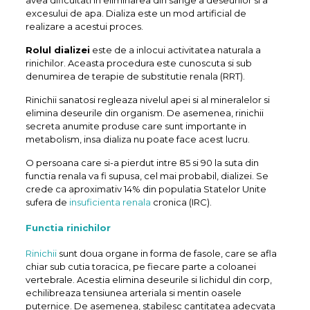
avea dificultati in eliminarea din sange a deseurilor si a
excesului de apa. Dializa este un mod artificial de
realizare a acestui proces.
Rolul dializei
este de a inlocui activitatea naturala a
rinichilor. Aceasta procedura este cunoscuta si sub
denumirea de terapie de substitutie renala (RRT).
Rinichii sanatosi regleaza nivelul apei si al mineralelor si
elimina deseurile din organism. De asemenea, rinichii
secreta anumite produse care sunt importante in
metabolism, insa dializa nu poate face acest lucru.
O persoana care si-a pierdut intre 85 si 90 la suta din
functia renala va fi supusa, cel mai probabil, dializei. Se
crede ca aproximativ 14% din populatia Statelor Unite
sufera de
insuficienta renala
cronica (IRC).
Functia rinichilor
Rinichii
sunt doua organe in forma de fasole, care se afla
chiar sub cutia toracica, pe fiecare parte a coloanei
vertebrale. Acestia elimina deseurile si lichidul din corp,
echilibreaza tensiunea arteriala si mentin oasele
puternice. De asemenea, stabilesc cantitatea adecvata