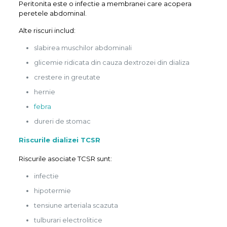
Peritonita este o infectie a membranei care acopera
peretele abdominal.
Alte riscuri includ:
slabirea muschilor abdominali
glicemie ridicata din cauza dextrozei din dializa
crestere in greutate
hernie
febra
dureri de stomac
Riscurile dializei
TCSR
Riscurile asociate TCSR sunt:
infectie
hipotermie
tensiune arteriala scazuta
tulburari electrolitice