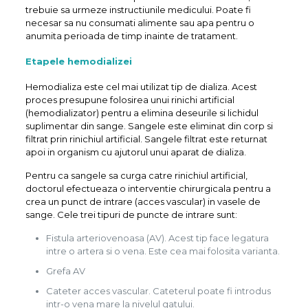
trebuie sa urmeze instructiunile medicului. Poate fi
necesar sa nu consumati alimente sau apa pentru o
anumita perioada de timp inainte de tratament.
Etapele
hemodializei
Hemodializa este cel mai utilizat tip de dializa. Acest
proces presupune folosirea unui rinichi artificial
(hemodializator) pentru a elimina deseurile si lichidul
suplimentar din sange. Sangele este eliminat din corp si
filtrat prin rinichiul artificial. Sangele filtrat este returnat
apoi in organism cu ajutorul unui aparat de dializa.
Pentru ca sangele sa curga catre rinichiul artificial,
doctorul efectueaza o interventie chirurgicala pentru a
crea un punct de intrare (acces vascular) in vasele de
sange. Cele trei tipuri de puncte de intrare sunt:
Fistula arteriovenoasa (AV). Acest tip face legatura
intre o artera si o vena. Este cea mai folosita varianta.
Grefa AV
Cateter acces vascular. Cateterul poate fi introdus
intr-o vena mare la nivelul gatului.