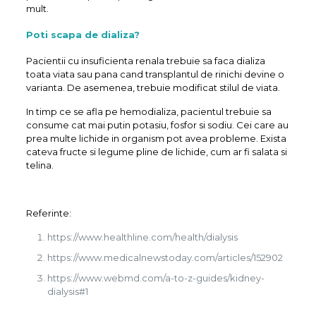
mult.
Poti scapa de dializa?
Pacientii cu insuficienta renala trebuie sa faca dializa
toata viata sau pana cand transplantul de rinichi devine o
varianta. De asemenea, trebuie modificat stilul de viata.
In timp ce se afla pe hemodializa, pacientul trebuie sa
consume cat mai putin potasiu, fosfor si sodiu. Cei care au
prea multe lichide in organism pot avea probleme. Exista
cateva fructe si legume pline de lichide, cum ar fi salata si
telina.
Referinte:
https://www.healthline.com/health/dialysis
https://www.medicalnewstoday.com/articles/152902
https://www.webmd.com/a-to-z-guides/kidney-
dialysis#1