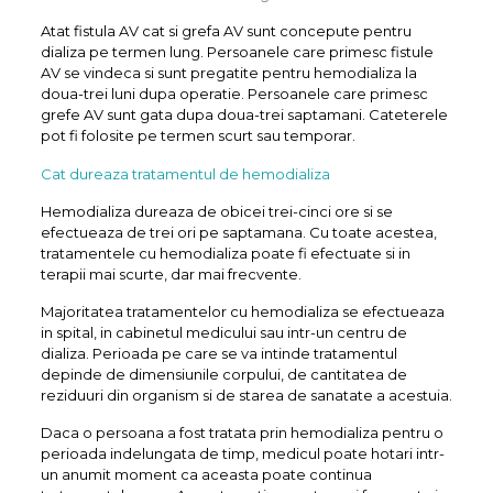
Atat fistula AV cat si grefa AV sunt concepute pentru
dializa pe termen lung. Persoanele care primesc fistule
AV se vindeca si sunt pregatite pentru hemodializa la
doua-trei luni dupa operatie. Persoanele care primesc
grefe AV sunt gata dupa doua-trei saptamani. Cateterele
pot fi folosite pe termen scurt sau temporar.
Cat dureaza tratamentul de hemodializa
Hemodializa dureaza de obicei trei-cinci ore si se
efectueaza de trei ori pe saptamana. Cu toate acestea,
tratamentele cu hemodializa poate fi efectuate si in
terapii mai scurte, dar mai frecvente.
Majoritatea tratamentelor cu hemodializa se efectueaza
in spital, in cabinetul medicului sau intr-un centru de
dializa. Perioada pe care se va intinde tratamentul
depinde de dimensiunile corpului, de cantitatea de
reziduuri din organism si de starea de sanatate a acestuia.
Daca o persoana a fost tratata prin hemodializa pentru o
perioada indelungata de timp, medicul poate hotari intr-
un anumit moment ca aceasta poate continua