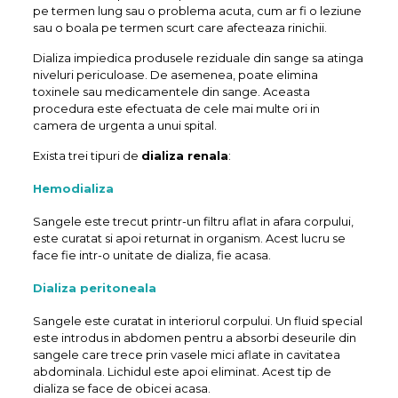
pe termen lung sau o problema acuta, cum ar fi o leziune
sau o boala pe termen scurt care afecteaza rinichii.
Dializa impiedica produsele reziduale din sange sa atinga
niveluri periculoase. De asemenea, poate elimina
toxinele sau medicamentele din sange. Aceasta
procedura este efectuata de cele mai multe ori in
camera de urgenta a unui spital.
Exista trei tipuri de
dializa renala
:
Hemodializa
Sangele este trecut printr-un filtru aflat in afara corpului,
este curatat si apoi returnat in organism. Acest lucru se
face fie intr-o unitate de dializa, fie acasa.
Dializa peritoneala
Sangele este curatat in interiorul corpului. Un fluid special
este introdus in abdomen pentru a absorbi deseurile din
sangele care trece prin vasele mici aflate in cavitatea
abdominala. Lichidul este apoi eliminat. Acest tip de
dializa se face de obicei acasa.