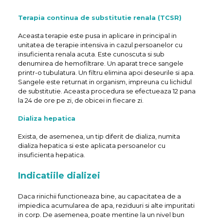
Terapia continua de substitutie renala (TCSR)
Aceasta terapie este pusa in aplicare in principal in
unitatea de terapie intensiva in cazul persoanelor cu
insuficienta renala acuta. Este cunoscuta si sub
denumirea de hemofiltrare. Un aparat trece sangele
printr-o tubulatura. Un filtru elimina apoi deseurile si apa.
Sangele este returnat in organism, impreuna cu lichidul
de substitutie. Aceasta procedura se efectueaza 12 pana
la 24 de ore pe zi, de obicei in fiecare zi.
Dializa hepatica
Exista, de asemenea, un tip diferit de dializa, numita
dializa hepatica si este aplicata persoanelor cu
insuficienta hepatica.
Indicatiile dializei
Daca rinichii functioneaza bine, au capacitatea de a
impiedica acumularea de apa, reziduuri si alte impuritati
in corp. De asemenea, poate mentine la un nivel bun