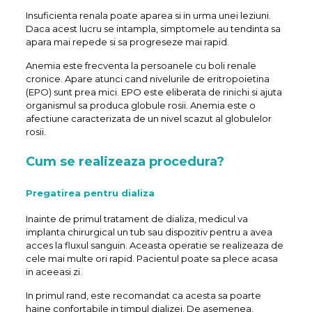
Insuficienta renala poate aparea si in urma unei leziuni.
Daca acest lucru se intampla, simptomele au tendinta sa
apara mai repede si sa progreseze mai rapid.
Anemia este frecventa la persoanele cu boli renale
cronice. Apare atunci cand nivelurile de eritropoietina
(EPO) sunt prea mici. EPO este eliberata de rinichi si ajuta
organismul sa produca globule rosii. Anemia este o
afectiune caracterizata de un nivel scazut al globulelor
rosii.
Cum se realizeaza procedura?
Pregatirea pentru dializa
Inainte de primul tratament de dializa, medicul va
implanta chirurgical un tub sau dispozitiv pentru a avea
acces la fluxul sanguin. Aceasta operatie se realizeaza de
cele mai multe ori rapid. Pacientul poate sa plece acasa
in aceeasi zi.
In primul rand, este recomandat ca acesta sa poarte
haine confortabile in timpul dializei. De asemenea,