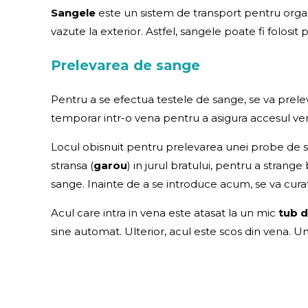
Sangele
este un sistem de transport pentru organ
vazute la exterior. Astfel, sangele poate fi folos
Prelevarea de sange
Pentru a se efectua testele de sange, se va prele
temporar intr-o vena pentru a asigura accesul v
Locul obisnuit pentru prelevarea unei probe de san
stransa (
garou
) in jurul bratului, pentru a strang
sange. Inainte de a se introduce acum, se va cura
Acul care intra in vena este atasat la un mic
tub d
sine automat. Ulterior, acul este scos din vena. 