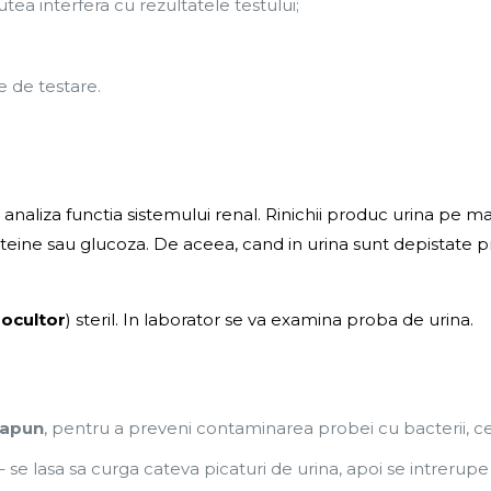
a interfera cu rezultatele testului;
te de testare.
a analiza functia sistemului renal. Rinichii produc urina pe m
teine sau glucoza. De aceea, cand in urina sunt depistate p
rocultor
) steril. In laborator se va examina proba de urina.
sapun
, pentru a preveni contaminarea probei cu bacterii, ce
– se lasa sa curga cateva picaturi de urina, apoi se intrerupe