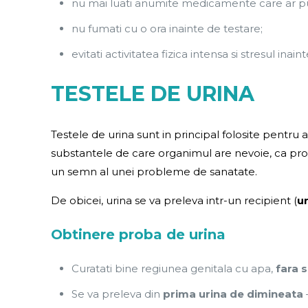
nu mai luati anumite medicamente care ar pute
nu fumati cu o ora inainte de testare;
evitati activitatea fizica intensa si stresul inain
TESTELE DE URINA
Testele de urina sunt in principal folosite pentru 
substantele de care organimul are nevoie, ca pro
un semn al unei probleme de sanatate.
De obicei, urina se va preleva intr-un recipient (
u
Obtinere proba de urina
Curatati bine regiunea genitala cu apa,
fara 
Se va preleva din
prima urina de dimineata