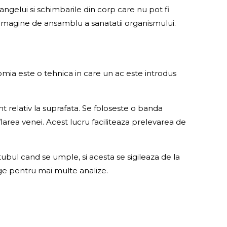
ngelui si schimbarile din corp care nu pot fi
 o imagine de ansamblu a sanatatii organismului.
omia este o tehnica in care un ac este introdus
t relativ la suprafata. Se foloseste o banda
flarea venei. Acest lucru faciliteaza prelevarea de
ubul cand se umple, si acesta se sigileaza de la
nge pentru mai multe analize.