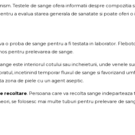
ism. Testele de sange ofera informatii despre compozitia sa
it pentru a evalua starea generala de sanatate si poate oferi
va o proba de sange pentru a fi testata in laborator. Flebot
enos pentru prelevarea de sange.
ge este interiorul cotului sau incheieturii, unde venele sun
e bratul, incetinind temporar fluxul de sange si favorizand um
ta zona de piele cu un agent aseptic.
e recoltare
. Persoana care va recolta sange indeparteaza t
Uneori, se folosesc mai multe tuburi pentru prelevare de sa