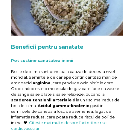
Beneficii pentru sanatate
Pot sustine sanatatea inimii
Bolile de inima sunt principala cauza de deces la nivel
mondial. Semintele de canepa contin cantitati mari de
aminoacid
arginina
, care produce oxid nitric in corp.
Oxidul nitric este o molecula de gaz care face ca vasele
de sange sa se dilate si sa se relaxeze, ducand la
scaderea tensiunii arteriale
si la un risc mai redus de
boli de inima.
Acidul gamma-linolenic
gasit in
semintele de canepa a fost, de asemenea, legat de
inflamatia redusa, care poate reduce riscul de boli de
inima. ♥
Citeste mai multe despre factorii de risc
cardiovascular.