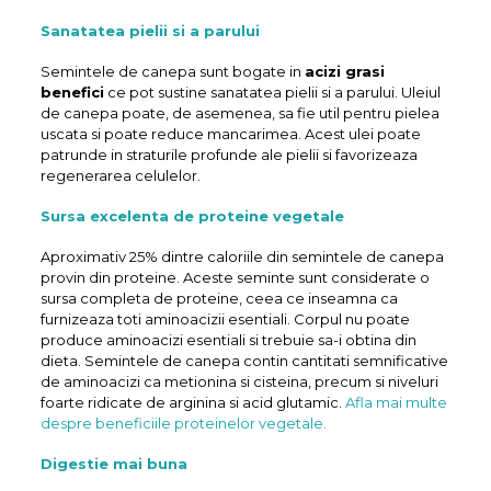
Sanatatea pielii si a parului
Semintele de canepa sunt bogate in
acizi grasi
benefici
ce pot sustine sanatatea pielii si a parului. Uleiul
de canepa poate, de asemenea, sa fie util pentru pielea
uscata si poate reduce mancarimea. Acest ulei poate
patrunde in straturile profunde ale pielii si favorizeaza
regenerarea celulelor.
Sursa excelenta de proteine vegetale
Aproximativ 25% dintre caloriile din semintele de canepa
provin din proteine. Aceste seminte sunt considerate o
sursa completa de proteine, ceea ce inseamna ca
furnizeaza toti aminoacizii esentiali. Corpul nu poate
produce aminoacizi esentiali si trebuie sa-i obtina din
dieta. Semintele de canepa contin cantitati semnificative
de aminoacizi ca metionina si cisteina, precum si niveluri
foarte ridicate de arginina si acid glutamic.
Afla mai multe
despre beneficiile proteinelor vegetale.
Digestie mai buna