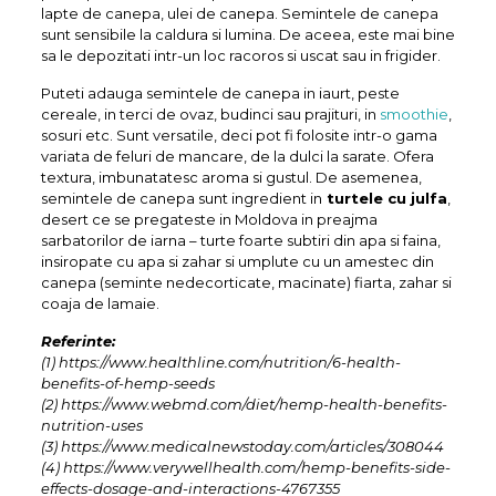
lapte de canepa, ulei de canepa. Semintele de canepa
sunt sensibile la caldura si lumina. De aceea, este mai bine
sa le depozitati intr-un loc racoros si uscat sau in frigider.
Puteti adauga semintele de canepa in iaurt, peste
cereale, in terci de ovaz, budinci sau prajituri, in
smoothie
,
sosuri etc. Sunt versatile, deci pot fi folosite intr-o gama
variata de feluri de mancare, de la dulci la sarate. Ofera
textura, imbunatatesc aroma si gustul. De asemenea,
semintele de canepa sunt ingredient in
turtele cu julfa
,
desert ce se pregateste in Moldova in preajma
sarbatorilor de iarna – turte foarte subtiri din apa si faina,
insiropate cu apa si zahar si umplute cu un amestec din
canepa (seminte nedecorticate, macinate) fiarta, zahar si
coaja de lamaie.
Referinte:
(1) https://www.healthline.com/nutrition/6-health-
benefits-of-hemp-seeds
(2) https://www.webmd.com/diet/hemp-health-benefits-
nutrition-uses
(3) https://www.medicalnewstoday.com/articles/308044
(4) https://www.verywellhealth.com/hemp-benefits-side-
effects-dosage-and-interactions-4767355