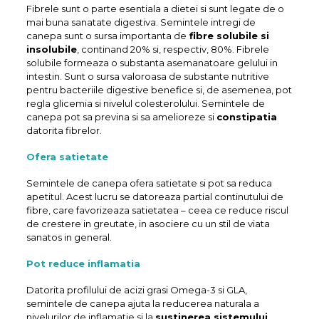
Fibrele sunt o parte esentiala a dietei si sunt legate de o
mai buna sanatate digestiva. Semintele intregi de
canepa sunt o sursa importanta de
fibre solubile si
insolubile
, continand 20% si, respectiv, 80%. Fibrele
solubile formeaza o substanta asemanatoare gelului in
intestin. Sunt o sursa valoroasa de substante nutritive
pentru bacteriile digestive benefice si, de asemenea, pot
regla glicemia si nivelul colesterolului. Semintele de
canepa pot sa previna si sa amelioreze si
constipatia
datorita fibrelor.
Ofera satietate
Semintele de canepa ofera satietate si pot sa reduca
apetitul. Acest lucru se datoreaza partial continutului de
fibre, care favorizeaza satietatea – ceea ce reduce riscul
de crestere in greutate, in asociere cu un stil de viata
sanatos in general.
Pot reduce inflamatia
Datorita profilului de acizi grasi Omega-3 si GLA,
semintele de canepa ajuta la reducerea naturala a
nivelurilor de inflamatie si la
sustinerea sistemului