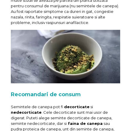
multe studii se axeaza pe partea din planta utilizata
pentru consumul de marijuana (nu semintele de canepa).
Au fost raportate simptome ca dureri in gat, congestie
nazala, rinita, faringita, respiratie suieratoare si alte
probleme, inclusiv raspunsuri anafilactice.
Recomandari de consum
Semintele de canepa pot fi
decorticate
si
nedecorticate
. Cele decorticate sunt mai usor de
digerat. Puteti alege seminte decorticate de canepa,
seminte nedecorticate, dar si
faina de canepa
sau
pudra proteica de canepa, unt din seminte de canepa,