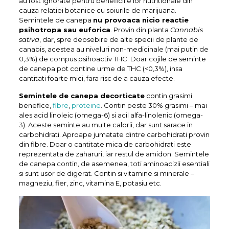
au fost ignorate pentru beneficiile lor nutritionale din
cauza relatiei botanice cu soiurile de marijuana.
Semintele de canepa
nu provoaca nicio reactie
psihotropa sau euforica
. Provin din planta
Cannabis
sativa
, dar, spre deosebire de alte specii de plante de
canabis, acestea au niveluri non-medicinale (mai putin de
0,3%) de compus psihoactiv THC. Doar cojile de seminte
de canepa pot contine urme de THC (<0,3%), insa
cantitati foarte mici, fara risc de a cauza efecte.
Semintele de canepa decorticate
contin grasimi
benefice,
fibre
,
proteine
. Contin peste 30% grasimi – mai
ales acid linoleic (omega-6) si acil alfa-linolenic (omega-
3). Aceste seminte au multe calorii, dar sunt sarace in
carbohidrati. Aproape jumatate dintre carbohidrati provin
din fibre. Doar o cantitate mica de carbohidrati este
reprezentata de zaharuri, iar restul de amidon. Semintele
de canepa contin, de asemenea, toti aminoacizii esentiali
si sunt usor de digerat. Contin si vitamine si minerale –
magneziu, fier, zinc, vitamina E, potasiu etc.